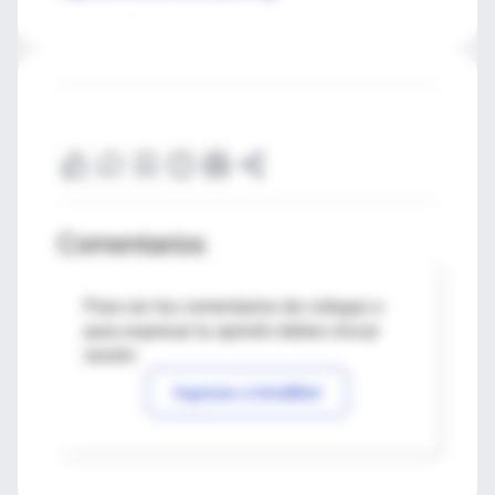
Comentarios
Para ver los comentarios de colegas o
para expresar tu opinión debes iniciar
sesión
Ingresar a IntraMed