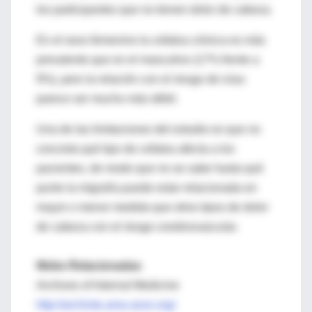
los participantes que no tienen dolor de cabeza.
En el sexo femenino la cefalea crónica es más
prevalente que en el masculino (17% frente a
9%), pero la relación con el riesgo de ictus
parece ser mucho más débil.
Una de las limitaciones del estudio es que no
concreta qué tipo de cefalea afecta a los
pacientes, de modo que no se sabe hasta qué
punto la migraña puede estar relacionada en
mayor o menor medida que otros tipos de dolor
de cabeza con el riesgo cerebrovascular.
Webs Relacionadas
Archives of Internal Medicine
http://archinte.ama-assn.org/