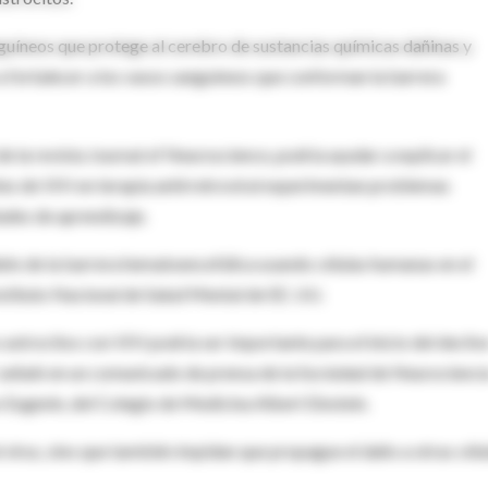
guíneos que protege al cerebro de sustancias químicas dañinas y
 a fortalecer a los vasos sanguíneos que conforman la barrera
 de la revista Journal of Neuroscience, podría ayudar a explicar el
tes de VIH en terapia antirretroviral experimentan problemas
ades de aprendizaje.
delo de la barrera hematoencefálica usando células humanas en el
nstituto Nacional de Salud Mental de EE. UU.
 astrocitos con VIH podría ser importante para el inicio del decliv
 señaló en un comunicado de prensa de la Sociedad de Neurocienci
o Eugenin, del Colegio de Medicina Albert Einstein.
al virus, sino que también impidan que propague el daño a otras célu