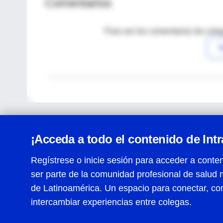
Comentarios
Para ver los comentarios de coleg
I
¡Acceda a todo el contenido de Int
Regístrese o inicie sesión para acceder a conten
ser parte de la comunidad profesional de salud 
Centro de Ayuda
de Latinoamérica. Un espacio para conectar, co
Términos y condiciones
| Políticas de privacidad
| Todos
intercambiar experiencias entre colegas.