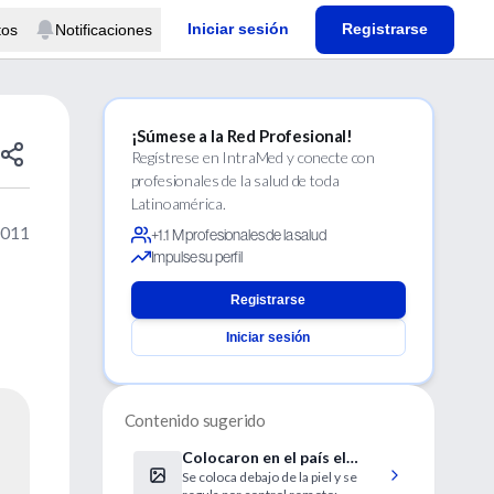
Iniciar sesión
Registrarse
tos
Notificaciones
¡Súmese a la Red Profesional!
Regístrese en IntraMed y conecte con
profesionales de la salud de toda
Latinoamérica.
2011
+1.1 M profesionales de la salud
Impulse su perfil
Registrarse
Iniciar sesión
Contenido sugerido
Colocaron en el país el
Se coloca debajo de la piel y se
primer audífono