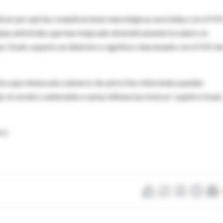
licar por qué las complicaciones neurológicas asociadas con el VI
pias antivirales que han mejorado dramáticamente la salud y la
or Grant, experto en deterioro cognitivo relacionado con el VIH de
dica que minúsculos números de astrocitos infectados pueden
el cerebro vulnerable a varias influencias tóxicas", explicó Grant
011