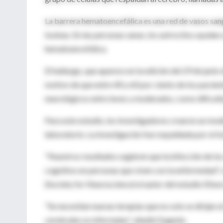
La barrera hematoencefálica es una red de vasos san
toxinas. En las personas sanas, los astrocitos ayudan
hematoencefálica.
El hallazgo, que aparece en la edición del 29 de junio
motivo de que entre 40 y 60 por ciento de los pacien
neurológicos entre leves y moderados, como dificult
Para este estudio, los investigadores crearon un mo
laboratorio. La investigación fue respaldada por el I
"Nuestros resultados sugieren que la infección de los
cognitivo en personas que viven con la enfermedad",
(Society for Neuroscience) el autor del estudio Elise
"Se necesitan nuevas terapias que no solo se dirijan 
cerebrales no infectadas", añadió Eugenin.