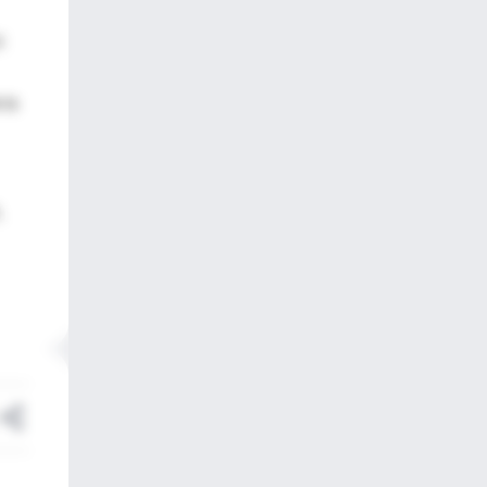
H
 la
,