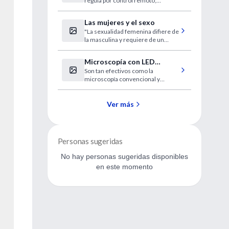
regula por control remoto;
totalmente implantable
permite nadar y hasta bucear.
Las mujeres y el sexo
"La sexualidad femenina difiere de
la masculina y requiere de un
modelo de desarrollo
independiente"
Microscopía con LED
Son tan efectivos como la
diagnostica bien la TB en
microscopía convencional y
personas con VIH
fluorescente, y más económicos,
confirma un estudio efectuado en
Sudáfrica.
Ver más
Personas sugeridas
No hay personas sugeridas disponibles
en este momento