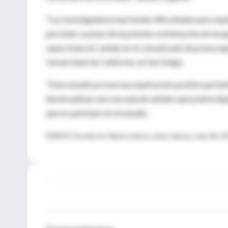
"Los investigadores han tenido dificultades para exp
persisten, a pesar de la potente combinación de tera
supervivencia", señaló en el comunicado de prensa Ig
Universidad de California, en San Diego.
"Este estudio provee una explicación posible que in
desencadenar una cascada de señales que podría dejar 
que no participó en el estudio.
FUENTE: Society for Neuroscience, news release, June 28, 2