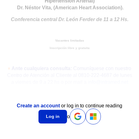
Hipertensión Arterial)
Dr. Néstor Vita, (American Heart Association).
Conferencia central Dr. León Ferder de 11 a 12 Hs.
Vacantes limitadas
Inscripción libre y gratuita
♦
Ante cualquiera consulta:
Comuníquese con nuestro
Centro de Atención al Cliente al 0810-222-4687 de lunes
a viernes de 9 a 22 hs o por mail a
info@intramed.net
Create an account
or log in to continue reading
o
Log in