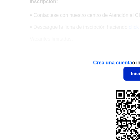
Inscripción:
♦
Contactese con nuestro centro de Atención al C
♦ Descargue la ficha de inscipción haciendo
click
Vacantes limitadas.
Crea una cuenta
o i
Inic