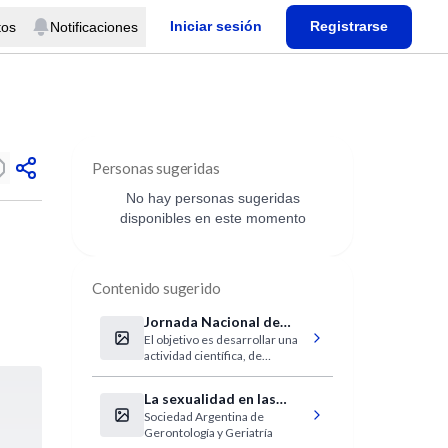
Iniciar sesión
Registrarse
tos
Notificaciones
Personas sugeridas
No hay personas sugeridas
disponibles en este momento
Contenido sugerido
Jornada Nacional de
El objetivo es desarrollar una
Integración Pediátrica
actividad científica, de
encuentro social y pausa
laboral, que colabore a la
La sexualidad en las
integración, al desarrollo
Sociedad Argentina de
distintas etapas del
profesional y a la reflexión.
Gerontología y Geriatría
envejecimiento