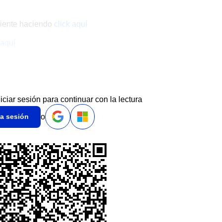
liente haciendo
click aquí
 aquí
niciar sesión para continuar con la lectura
o
ia sesión