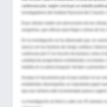
cardiovascular, según concluye un estudio public
investigadores del Instituto Nacional del Corazó
Esas células madre son precursores de las células 
sanguíneo, que utilizan para llegar a áreas de los
En la investigación se ha observado que, en varon
asocia con los factores de riesgo cardíaco clásicos
cardiovascular  en función de factores como el t
cantidad de progenitores endoteliales circulantes
medida en la arteria braquial- tienden a presenta
Aunque el mecanismo por el que actúan no se conoc
endoteliales desempeñan un importante papel man
que ese número esté incrementado parece sugerir
La investigación se llevó a cabo con 45 varones co