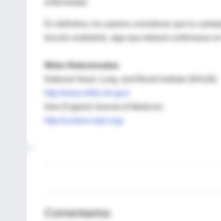
enfermedad.
En definitiva, los autores consideran que la canti
función endotelial, algo que deberá confirmarse en
Webs Relacionadas
National Heart, Lung, and Blood Institute (NHLBI)
http://www.nhlbi.nih.gov/
New England Journal of Medicine
http://content.nejm.org/
Comentarios