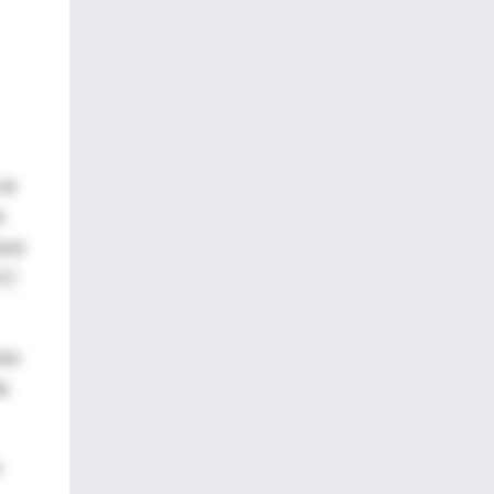
 se
o
enor
 
res
de
e