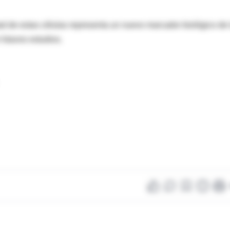
dad de estas células representa un nuevo marcador biológico de 
 futuros estudios.