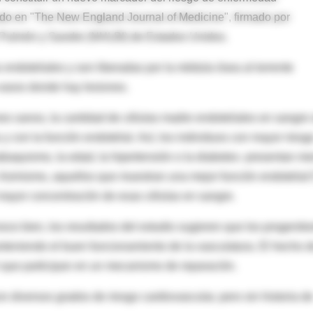
ado en "The New England Journal of Medicine", firmado por
n, Pulmón y Sandre (NHLBI) de Estados Unidos.
endoteliales y son liberadas por la médula ósea al torrente
 vasos donde hay lesiones.
es sanos, la cantidad de células madre endoteliales en sangre
 y con la función endotelial. Así, los individuos con mayor riesg
abaquismo, la edad, la hipertensión o la diabetes- presentan m
. Asimismo, aquellos que muestran una mejor función endotelial
r mayor concentración de esas células en sangre.
e bien, los resultados del estudio sugieren que los progenito
teniendo el buen funcionamiento de la vasculatura. El hecho 
 que participan en un mecanismo de reparación.
n diversos grados de riesgo cardiovascular, pero sin historia d