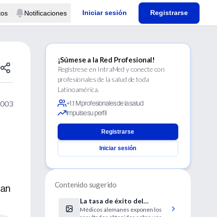
Iniciar sesión
Registrarse
tos
Notificaciones
¡Súmese a la Red Profesional!
Regístrese en IntraMed y conecte con
profesionales de la salud de toda
Latinoamérica.
2003
+1.1 M profesionales de la salud
Impulse su perfil
Registrarse
Iniciar sesión
Contenido sugerido
ian
La tasa de éxito del
Médicos alemanes exponen los
trasplante doble de