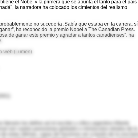
btiene el Nobel y la primera que se apunta el tanto para el país
dá", la narradora ha colocado los cimientos del realismo
o probablemente no sucedería .Sabía que estaba en la carrera, sí
ganar”, ha reconocido la premio Nobel a The Canadian Press.
llosa de ganar este premio y agradar a tantos canadienses”, ha
e.
 la web (Lumen)
2001)
literario los define así el escritor y crítico argentino Alberto
ersal son vastos panoramas globales o minúsculos retratos de la
e de estas últimas, capaz de hacernos ver a través de la una ban