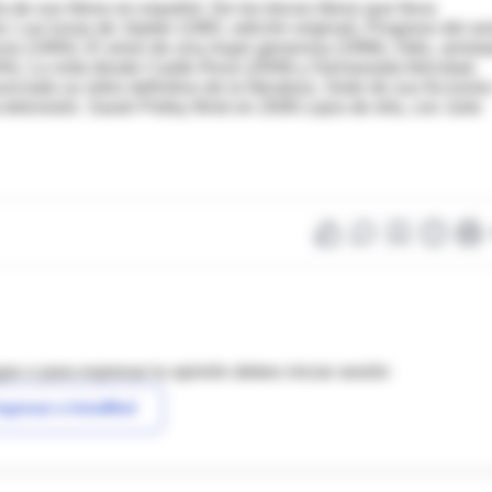
 de sus libros en español. De los treces libros que lleva
: Las lunas de Júpiter (1982, edición original), Progreso del a
ces (1994), El amor de una mujer generosa (1998), Odio, amista
4), La vista desde Castle Rock (2008) y Demasiada felicidad,
ado su retiro definitivo de la literatura. Siete de sus ficcione
 televisión. Sarah Polley filmó en 2006 Lejos de ella, con Julie
as o para expresar tu opinión debes iniciar sesión
ngresar a IntraMed