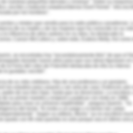
 de nuestras pequeñas derrotas y victorias". Sobre su inequívo
co, escritor y traductor estadounidense Davil Homel: "ella escr
izada por los hombres".
 cuentos y relatos que vendía para la radio pública canadiense. 
ortancia de su madre y de las mujeres que ha conocido en su vid
o a la influencia de otros autores en su obra, ha destacado la
onnor, Carson McCullers y, sobre todo, Eudora Welty. Así como
uerini, se encontraba hoy “escandalosamente feliz” de que el N
erseguido durante nueve años para que sus obras figurasen en
s de la Feria del Libro de Fráncfort destacaba de ella su intenso
 le gustaba: escribir”.
cia de su vida cotidiana. Hija de una profesora y un granjero,
onó los estudios para casarse y ser ama de casa. Entonces aún
 padre de sus tres hijas, hasta que se divorciaron. La escritora,
 de su primer marido) y empezó a publicar con éxito en 1968.
alfabeto para crear un universo espléndido", asegura Querini. "Su
igencia del lector. Te invita a un juego y si tienes las cartas
 estupendamente”. Según su editora, Munro "ya no escribirá muc
e quedo con Mi vida querida no solo porque sea el último sino 