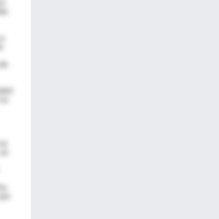
co
ibe
La
a
 de
obel
 su
 no
 se
ho
por