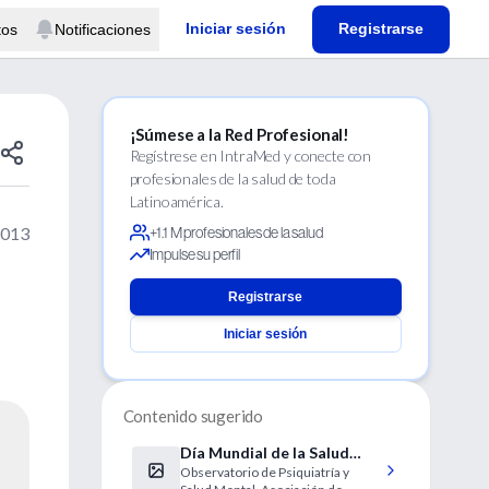
Iniciar sesión
Registrarse
tos
Notificaciones
¡Súmese a la Red Profesional!
Regístrese en IntraMed y conecte con
profesionales de la salud de toda
Latinoamérica.
2013
+1.1 M profesionales de la salud
Impulse su perfil
Registrarse
Iniciar sesión
Contenido sugerido
Día Mundial de la Salud
Observatorio de Psiquiatría y
Mental