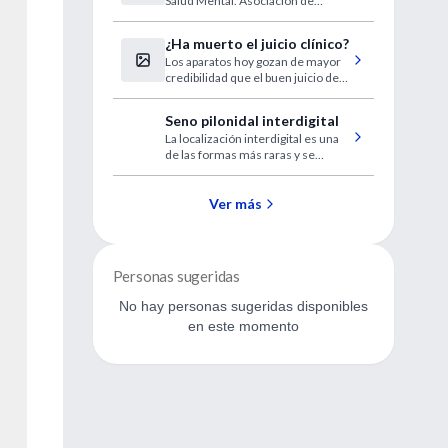
Salud Mental. Asociación de
Psiquiatras Argentinos (APSA).
¿Ha muerto el juicio clínico?
Los aparatos hoy gozan de mayor
credibilidad que el buen juicio de
los médicos.
Seno pilonidal interdigital
La localización interdigital es una
de las formas más raras y se
manifiesta comúnmente en
peluqueros de clientes
masculinos, como una
Ver más
enfermedad ocupacional.
Personas sugeridas
No hay personas sugeridas disponibles
en este momento