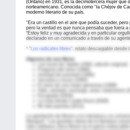
(Ontario) en 1931, es la decimotercera mujer que o
norteamericano. Conocida como "la Chéjov de Cana
moderno literario de su país.
"Era un castillo en el aire que podía suceder, per
pero la verdad es que nunca pensaba que fuera a 
“Estoy feliz y muy agradecida y en particular orgu
declarado en un comunicado a través de su agent
* "
Los radicales libres
", relato descargable desde
Algunos de sus libros
Las lunas de Júpiter (1982, edición original)
Progreso del amor (1986)
Amistad de juventud (1990)
Secretos a voces (1994)
El amor de una mujer generosa (1998)
Odio, amistad, noviazgo, amor, matrimonio (
Escapada (2004)
La vista desde Castle Rock (2008)
Mi vida querida (2013)
La aportación de Munro a la Literatura y su universo 
Manguel: "Las grandes obras de la literatura univ
vida cotidiana. Alice Munro es el genio indiscutibl