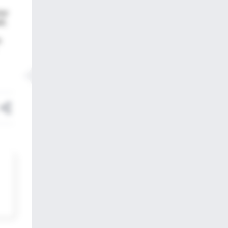
mor
d,
s