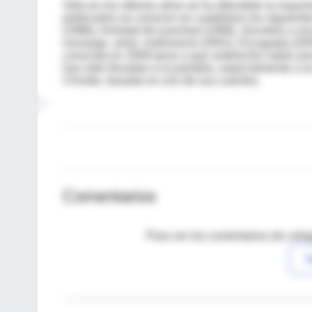
Sólo en los últimos años se ha difundido la mayoría
publicados se conocen en castellano los siguientes
(1986), Amistad de juventud (1990), Secretos a vo
noviazgo, amor, matrimonio (2001), Escapada (200
conocida en 2009 pese a que antelación había anunci
han sido llevadas a la pantalla, especialmente a la
Christie, basada en uno de sus cuentos.
Comentarios
Para ver los comentarios de coleg
I