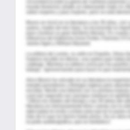
circunstancia toda la gama de nuestras pasiones y
mundo femenino añade un interesante matiz el críti
sobre mujeres y para mujeres, pero no está demon
Munro se inició en la literatura a los 30 años, con
autora, madre de tres hijas, ha reconocido la imp
para construir su gran territorio literario. En cuant
influencia de Katherine Anne Porter, Flannery O’C
James Agee y William Maxwell.
La editora de Lumen, su sello en España, Silvia Q
hubiera recaído en Munro, una autora que había p
catálogo. Mientras la editora corría por los pasillo
trabajo, “aprovechando para hacer lo que realmente
Alice Munro ha volcado en su literatura la experien
estudió periodismo y filología inglesa pero aband
escribía. Montó una librería con su primera esposo,
casó por segunda vez (aunque mantuvo el apellido
"Utiliza los retales del tiempo y las 26 letras del 
literatura es hermosamente feroz cuenta con la intel
adecuadas te invita a entrar para que te lo pases
más de lo que ha hecho hasta ahora. De su obra m
la parte autobiográfica, que es fantástica”.