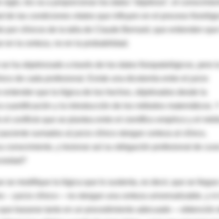
siglo, les va a proporcionar los datos “objetivos”, el conocimie
 de las condiciones vitales que influyen en el proceso fisiológi
 por clínicos de la talla de Claude Bernard, que entienden que
r en la certeza, no en la probabilidad.
se ha objetivizado a través de los datos fisiopatológicos, pero l
ico de cada profesional. Existe una dicotomía entre el juicio
ce entender que la lógica de los hechos, objetivados desde la
la cuantificación y la introducción de los métodos matemáticos. 
l conflicto que se plantea entre el científico empírico y el méd
paciente sumados al juicio clínico otorgan certeza al clínico,
 conocimiento, y lesionar así su obligación profesional de cura
ociedad?
 se modifique la lógica que lo sustenta, es decir, que se llegue
es —juicio clínico— no otorgan una certeza universalizable, y ni
ene que basarse tanto en un procedimiento adecuado —obtención 