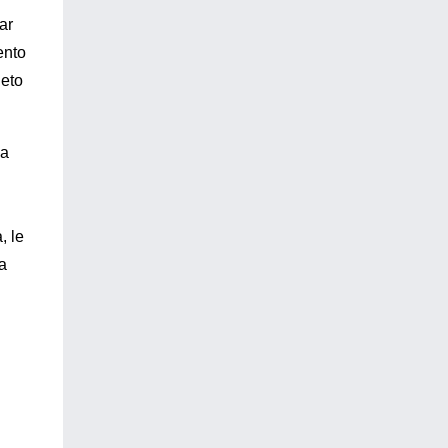
ar
ento
jeto
la
, le
a