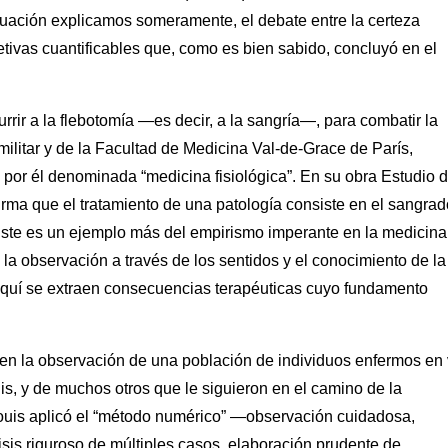
inuación explicamos someramente, el debate entre la certeza
etivas cuantificables que, como es bien sabido, concluyó en el
urrir a la flebotomía —es decir, a la sangría—, para combatir la
 militar y de la Facultad de Medicina Val-de-Grace de París,
or él denominada “medicina fisiológica”. En su obra Estudio d
rma que el tratamiento de una patología consiste en el sangrad
. Éste es un ejemplo más del empirismo imperante en la medicina
en la observación a través de los sentidos y el conocimiento de la
e aquí se extraen consecuencias terapéuticas cuyo fundamento
ara en la observación de una población de individuos enfermos en
is, y de muchos otros que le siguieron en el camino de la
 Louis aplicó el “método numérico” —observación cuidadosa,
isis riguroso de múltiples casos, elaboración prudente de