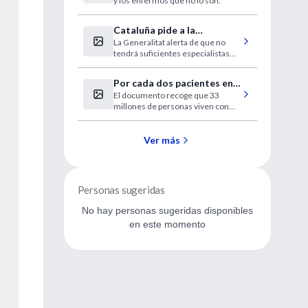
y los enfermos que no lo son.
Cataluña pide a la
La Generalitat alerta de que no
desesperada médicos
tendrá suficientes especialistas
extranjeros sin homologar
este verano.
Por cada dos pacientes en
El documento recoge que 33
tratamiento, hay cinco
millones de personas viven con
nuevos casos
VIH. Disminuyen los contagios de
madre a hijo y aumentan las
personas en tratamiento.
Ver más
Repuntan los casos en países
como Alemania, Reino Unido y
Australia.
Personas sugeridas
No hay personas sugeridas disponibles
en este momento