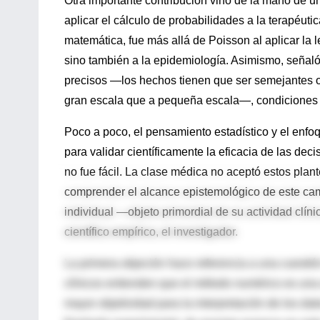
Otra importante contribución vino de la mano de u
aplicar el cálculo de probabilidades a la terapéut
matemática, fue más allá de Poisson al aplicar la l
sino también a la epidemiología. Asimismo, señaló
precisos —los hechos tienen que ser semejantes o
gran escala que a pequeña escala—, condiciones qu
Poco a poco, el pensamiento estadístico y el enf
para validar científicamente la eficacia de las dec
no fue fácil. La clase médica no aceptó estos pla
comprender el alcance epistemológico de este camb
individual —objeto primordial de su actividad clín
científico empírico, el investigador.
La primera objeción hace referencia a una cuestión
clínicos entienden que el método numérico es una a
mayor objetividad para la interpretación de los dat