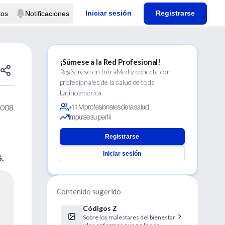
Iniciar sesión
Registrarse
tos
Notificaciones
¡Súmese a la Red Profesional!
Regístrese en IntraMed y conecte con
profesionales de la salud de toda
Latinoamérica.
2008
+1.1 M profesionales de la salud
Impulse su perfil
Registrarse
Iniciar sesión
.
Contenido sugerido
Códigos Z
Sobre los malestares del bienestar