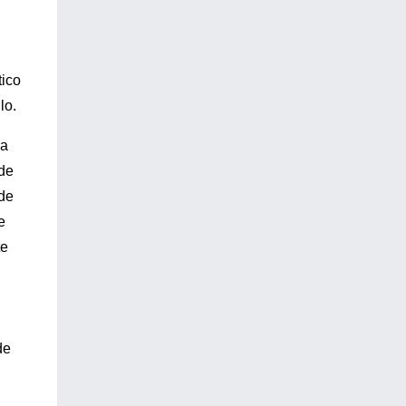
tico
lo.
la
 de
 de
e
te
de