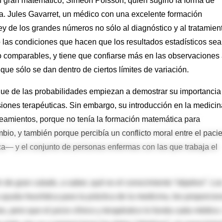
n gran matemático, Simeón Poisson, quien sugirió la forma de
ica. Jules Gavarret, un médico con una excelente formación
ey de los grandes números no sólo al diagnóstico y al tratamien
 las condiciones que hacen que los resultados estadísticos se
 comparables, y tiene que confiarse más en las observaciones
e sólo se dan dentro de ciertos límites de variación.
oque de las probabilidades empiezan a demostrar su importancia
isiones terapéuticas. Sin embargo, su introducción en la medicin
nteamientos, porque no tenía la formación matemática para
io, y también porque percibía un conflicto moral entre el paci
ica— y el conjunto de personas enfermas con las que trabaja el
 de gran calado, a saber, qué es el conocimiento “objetivo”. Lo
yuda heurística para la práctica de la medicina, les proporcio
os, pero que el juicio clínico y terapéutico lo funda cada médico