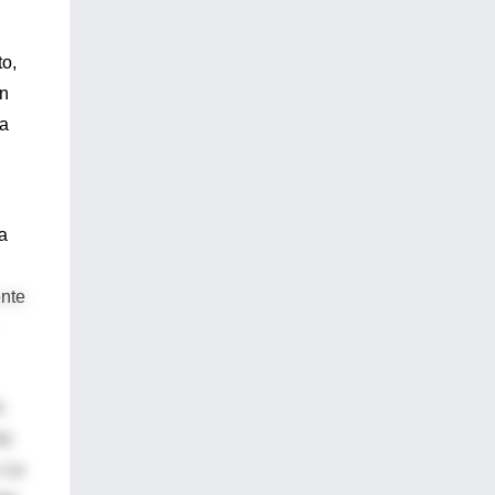
to,
an
 a
a
ente
s
na
. La