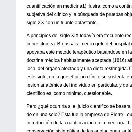
cuantificación en medicina1) ilustra, como a cont
subjetiva del clínico y la búsqueda de pruebas obj
siglo XX con un triunfo aplastante.
A principios del siglo XIX todavía era frecuente rec
fiebre tifoidea. Broussais, médico jefe del hospital
apoyaba este método terapéutico basándose en la p
doctrina médica habitualmente aceptada (1816) afi
local del órgano afectado y una dieta restringida
este siglo, en la que el juicio clínico se sustenta 
lesión anatómica del individuo en particular, y d
científico es, como mínimo, cuestionable.
Pero ¿qué ocurriría si el juicio científico se bas
de en uno solo? Ésta fue la empresa de Pierre Lou
introducción de la cuantificación en la medicina.
conservación sistemática de las anotaciones, anál