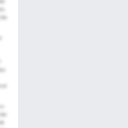
nto
co.
 las
a
Y
ico
r al
 a
 tan
de