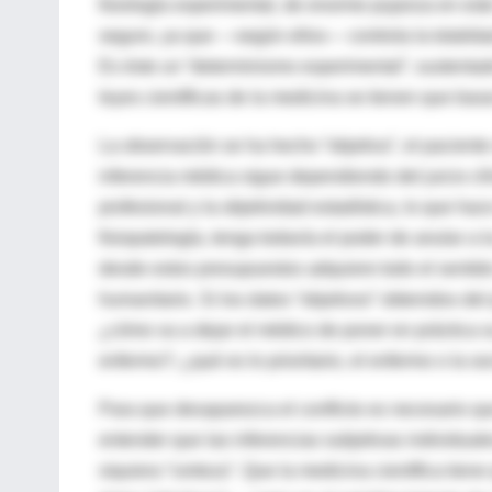
fisiología experimental, de enorme pujanza en este 
seguro, ya que —según ellos— controla la totalidad
Es éste un “determinismo experimental”, sustentado
leyes científicas de la medicina se tienen que basa
La observación se ha hecho “objetiva”, el paciente 
inferencia médica sigue dependiendo del juicio clín
profesional y la objetividad estadística, lo que ha
fisiopatología, tenga todavía el poder de anular a 
desde estos presupuestos adquiere todo el sentido e
humanitario. Si los datos “objetivos” obtenidos del 
¿cómo va a dejar el médico de poner en práctica su
enfermo?; ¿qué es lo prioritario, el enfermo o la s
Para que desaparezca el conflicto es necesario que
entender que las inferencias subjetivas individual
siquiera “certeza”. Que la medicina científica ti