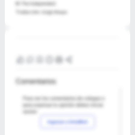
© The Independent
Traducción: Jorge Anaya
Comentarios
Para ver los comentarios de colegas o
para expresar tu opinión debes iniciar
sesión
Ingresar a IntraMed