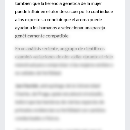
también que la herencia genética de la mujer
puede influir en el olor de su cuerpo, lo cual induce
a los expertos a concluir que el aroma puede
ayudar a los humanos a seleccionar una pareja
genéticamente compatible.
En un análisis reciente, un grupo de científicos
examinó variaciones de olor axilar durante el ciclo
menstrual para comprobar si las mujeres emiten o
no señales de fertilidad.
Jan Havlek
, antropólogo de la Universidad
Charles, de Praga, quien encabezó el estudio,
indicó que las hembras de ciertas especies de
primates evidencian su fertilidad con cambios
conductuales o físicos.