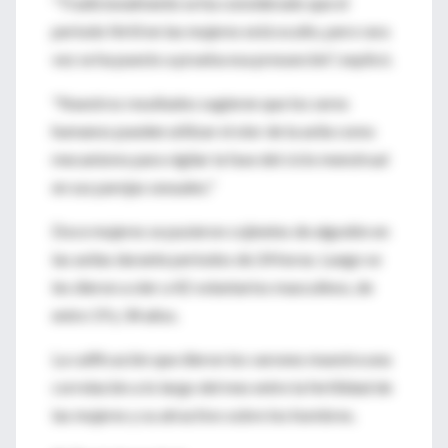
"Tradicionalmente se ha considerado que el
periodo fértil en las mujeres está oculto, pero rara
vez se ha puesto a prueba esa presunción", explicó.
"Nuestros resultados sugieren que los seres
humanos pueden utilizar el olor de la axila como
mecanismo para vigilar la fase del ciclo menstrual
en sus parejas sexuales."
Doce mujeres se pusieron cojinetes de algodón en
las axilas durante periodos de 24 horas. Luego se
les dieron a oler a 42 voluntarios masculinos, de
entre 19 y 34 años.
La calificación que dieron los varones muestra una
correlación a lo largo del mes entre la fertilidad de
las mujeres y su atractivo sobre los hombres.