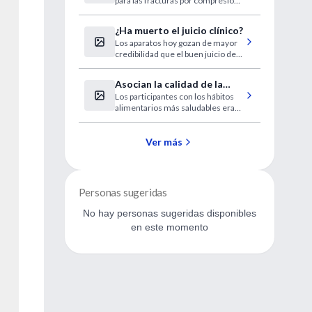
para las fracturas por compresión
vertebral osteoporóticas.
¿Ha muerto el juicio clínico?
Los aparatos hoy gozan de mayor
credibilidad que el buen juicio de
los médicos.
Asocian la calidad de la
Los participantes con los hábitos
dieta con riesgo de cáncer
alimentarios más saludables eran
pancreático
un 15 por ciento menos
propensos.
Ver más
Personas sugeridas
No hay personas sugeridas disponibles
en este momento