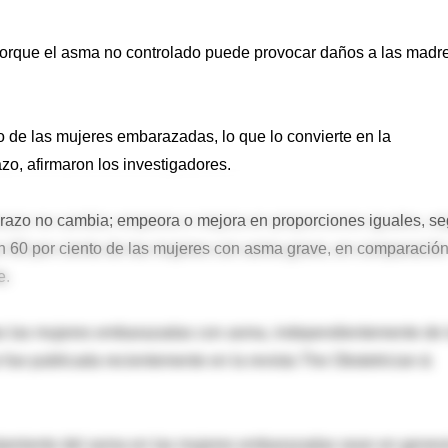
 porque el asma no controlado puede provocar daños a las madr
 de las mujeres embarazadas, lo que lo convierte en la
, afirmaron los investigadores.
arazo no cambia; empeora o mejora en proporciones iguales, s
un 60 por ciento de las mujeres con asma grave, en comparació
e.
das las mujeres embarazadas con asma, independientemente de 
 fue publicada recientemente en la revista The Obstetrician &
tratamiento del asma en las mujeres embarazadas sean en genera