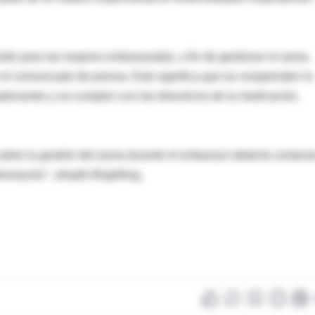
odo para las mujeres embarazadas, a fin de gestionar el asma,
en el comunicado de prensa. Esto significa que se comprenden la
adenantes y se cumplen con las directrices de la medicación,
obre la gestión del asma durante el embarazo debería contacta
ormación", añadió Brightling.