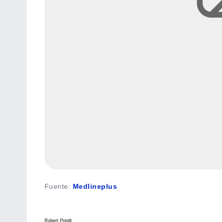
Fuente
:
Medlineplus
Robert Preidt