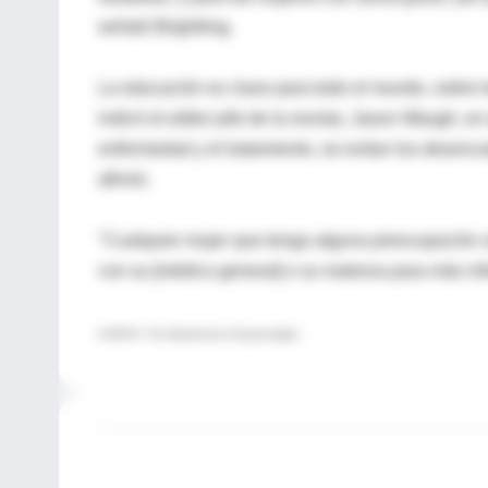
señaló Brightling.
La educación es clave para todo el mundo, sobre t
indicó el editor jefe de la revista, Jason Waugh, 
enfermedad y el tratamiento, se evitan los desenc
afirmó.
"Cualquier mujer que tenga alguna preocupación s
con su [médico general] o su matrona para más inf
FUENTE: The Obstetrician & Gynaecologist