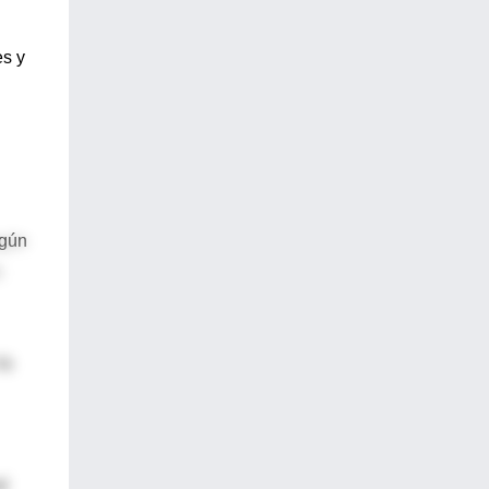
es y
egún
n
la
l