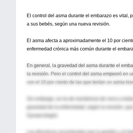
El control del asma durante el embarazo es vital,
a sus bebés, según una nueva revisión.
El asma afecta a aproximadamente el 10 por ciento
enfermedad crónica más común durante el embarazo
En general, la gravedad del asma durante el emb
la revisión. Pero el control del asma empeoró en 
con el 10 por ciento de las que tenían un asma lev
Sin embargo, se ha de monitorizar de cerca a to
gravedad de la enfermedad, según la revisión, que
Gynaecologist.
Las directrices recomiendan que la gestión y el 