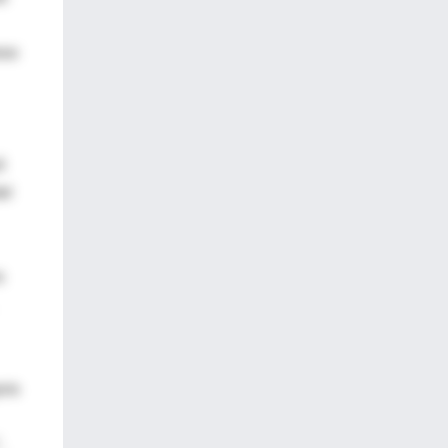
eso
ó
el
s
ura
,