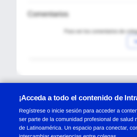
Comentarios
Para ver los comentarios de coleg
I
¡Acceda a todo el contenido de Int
Regístrese o inicie sesión para acceder a conten
ser parte de la comunidad profesional de salud 
Centro de Ayuda
de Latinoamérica. Un espacio para conectar, co
Términos y condiciones
| Políticas de privacidad
| Todos
intercambiar experiencias entre colegas.