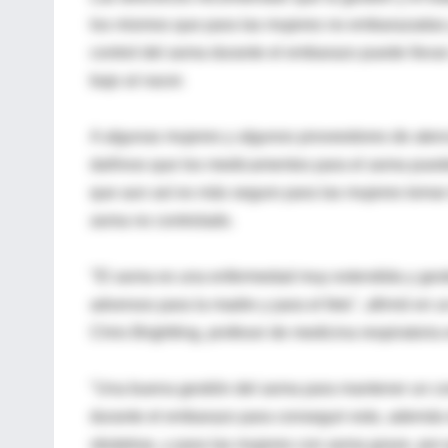
los mismos que para las mujeres no embarazadas 
control del asma durante el embarazo puede llevar
bajo al nacer.
A algunas mujeres y algunos proveedores de atenc
dañinos que los medicamentos para el asma pueden
que aun así es más seguro para las mujeres toma
asma no controlado.
"El asma es una enfermedad muy extendida y gesti
adversos para la madre y para el feto", afirmó en u
Chris Brightling, profesor de medicina respiratoria 
"Una buena gestión del asma para mantener un contr
durante el embarazo para conseguir esto, además d
obstetras, y para las mujeres con asma grave, por