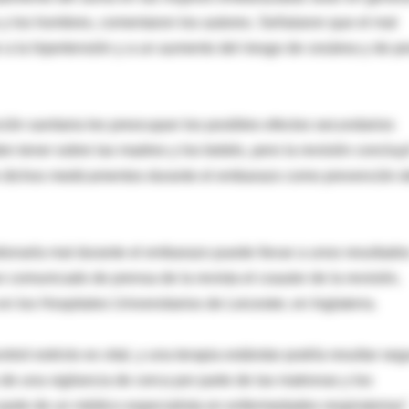
y los hombres, comentaron los autores. Señalaron que el mal
 a la hipertensión y a un aumento del riesgo de cesárea y de p
ión sanitaria les preocupan los posibles efectos secundarios
 tener sobre las madres y los bebés, pero la revisión concluy
r dichos medicamentos durante el embarazo como prevención d
onarla mal durante el embarazo puede llevar a unos resultado
n comunicado de prensa de la revista el coautor de la revisión,
en los Hospitales Universitarios de Leicester, en Inglaterra.
ol estricto es vital, y una terapia estándar podría resultar seg
e una vigilancia de cerca por parte de las matronas y los
 parte de un médico especialista en enfermedades respiratorias"