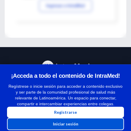
Ingresar a IntraMed
¡Acceda a todo el contenido de IntraMed!
Centro de Ayuda
Regístrese o inicie sesión para acceder a contenido exclusivo
y ser parte de la comunidad profesional de salud más
relevante de Latinoamérica. Un espacio para conectar,
Términos y condiciones
compartir e intercambiar experiencias entre colegas.
| Políticas de privacidad
Registrarse
| Todos los derechos reservados | Copyright 1997-2026
Iniciar sesión