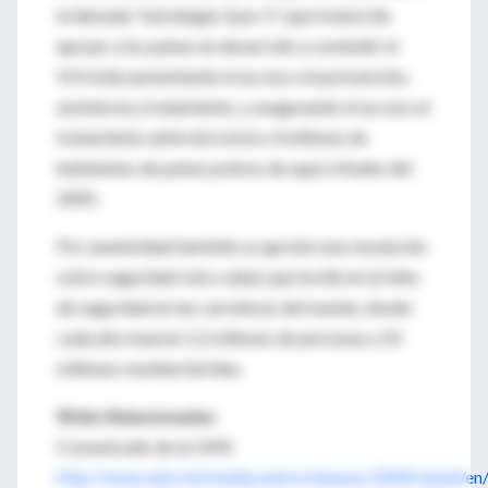
la llamada "estrategia 3 por 5", que tratará de
apoyar a los países en desarrollo a combatir el
VIH/sida aumentando el acceso a la prevención,
asistencia y tratamiento, y asegurando el acceso al
tratamiento antirretroviral a 3 millones de
habitantes de países pobres de aquí a finales del
2005.
Por unanimidad también se aprobó una resolución
sobre seguridad vial y salud, que incide en la falta
de seguridad en las carreteras del mundo, donde
cada año mueren 1,2 millones de personas y 50
millones resultan heridas.
Webs Relacionadas
Comunicado de la OMS
http://www.who.int/mediacentre/releases/2004/wha4/en