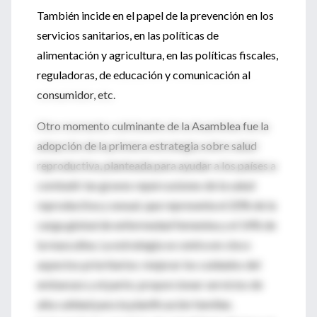
También incide en el papel de la prevención en los
servicios sanitarios, en las políticas de
alimentación y agricultura, en las políticas fiscales,
reguladoras, de educación y comunicación al
consumidor, etc.
Otro momento culminante de la Asamblea fue la
adopción de la primera estrategia sobre salud
reproductiva, planteada para ayudar a los países a
combatir las graves repercusiones de la salud
reproductiva y sexual, que representa el 20% de la
carga global de enfermedad femenina y el 14% de
la masculina. La estrategia se centra en cinco
aspectos prioritarios: mejorar los cuidados del
embarazo y el parto; proporcionar servicios de
alta calidad para la planificación familiar,