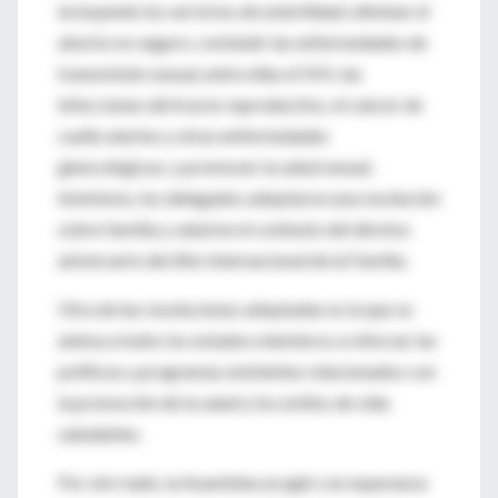
incluyendo los servicios de esterilidad; eliminar el
aborto no seguro; combatir las enfermedades de
transmisión sexual, entre ellas el VIH, las
infecciones del tracto reproductivo, el cáncer de
cuello uterino y otras enfermedades
ginecológicas; y promover la salud sexual.
Asimismo, los delegados adoptaron una resolución
sobre familia y salud en el contexto del décimo
aniversario del Año Internacional de la Familia.
Otra de las resoluciones adoptadas es la que se
anima a todos los estados miembros a reforzar las
políticas y programas existentes relacionados con
la promoción de la salud y los estilos de vida
saludables.
Por otro lado, la Asamblea acogió con esperanza