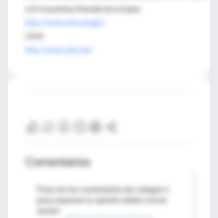
LVII Asamblea Mundial de la Salud
http://www.who.int/gb/
OMS
http://www.who.int/
Comentarios
Para ver los comentarios de colegas o
para expresar tu opinión debes iniciar
sesión