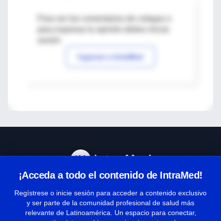
Para ver los comentarios de colegas o
para expresar tu opinión debes iniciar
sesión
Ingresar a IntraMed
¡Acceda a todo el contenido de IntraMed!
Centro de Ayuda
Regístrese o inicie sesión para acceder a contenido exclusivo
y ser parte de la comunidad profesional de salud más
relevante de Latinoamérica. Un espacio para conectar,
Términos y condiciones