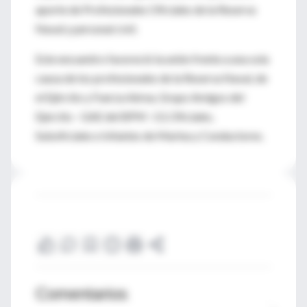
aporte de Profesionales Oficiales de la Reserva
Naval y personal civil.
Este encuentro favoreció la unión frente a una sola
causa de los profesionales de la Reserva Naval, de
el Ejército y Fuerza Aérea, Grupo Amigos del
Ejercito - GAE del BPM -13, Oficiales,
Suboficiales e Infantes de Marina y Conductores.
Comentarios