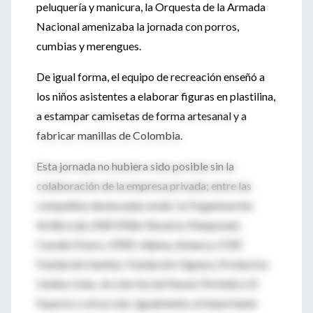
peluquería y manicura, la Orquesta de la Armada
Nacional amenizaba la jornada con porros,
cumbias y merengues.
De igual forma, el equipo de recreación enseñó a
los niños asistentes a elaborar figuras en plastilina,
a estampar camisetas de forma artesanal y a
fabricar manillas de Colombia.
Esta jornada no hubiera sido posible sin la
colaboración de la empresa privada; entre las
compañías destacadas están: la Organización
Ardila Lule, SAB Miller Bavaria, Manpower,
Carulla Vivero, IDRD, Alpina, Avianca, ICBF,
Fundación Sanitas, Fundación Ognara, Productos
Unidos Ltda., Acción Social Naval, Periódico El
Espacio y otras más. Igualmente, el importante