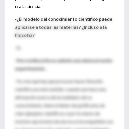
era la ciencia.
-¿El modelo del conocimiento científico puede
aplicarse a todas las materias? ¿Incluso a la
filosofía?
-Sí.
-Pero la filosofía no admite una demostración
experimental...
-Yo creo que hay que procurar hacer filosofía
científica en este sentido: cuando uno hace una
afirmación acerca de la realidad o de su
conocimiento, tiene el deber de justificarla, de
citar ejemplos científicos o por lo menos de
mostrar que la tesis de uno no es incompatible con