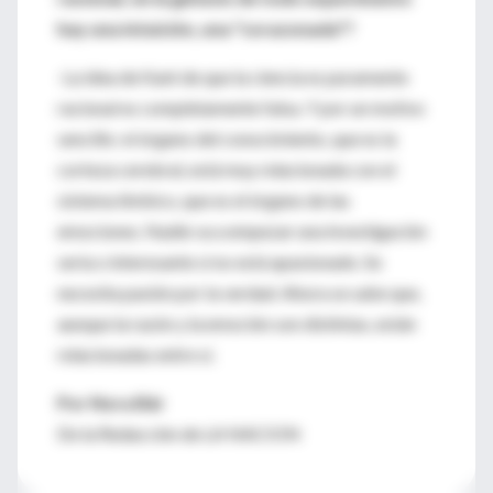
hay una intuición, una "corazonada"?
-La idea de Kant de que la ciencia es puramente
racional es completamente falsa. Y por un motivo
sencillo: el órgano del conocimiento, que es la
corteza cerebral, está muy relacionada con el
sistema límbico, que es el órgano de las
emociones. Nadie va a empezar una investigación
seria o interesante si no está apasionado. Se
necesita pasión por la verdad. Ahora se sabe que,
aunque la razón y la emoción son distintas, están
relacionadas entre sí.
Por Nora Bär
De la Redacción de LA NACION