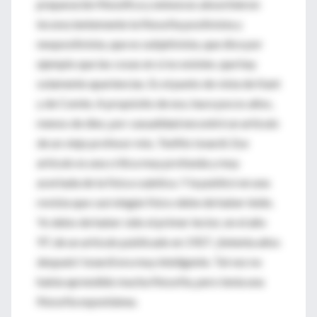
preparación filosófica y entonces absorbieron
inconscientemente la filosofía positivista y
neopositivista, que es subjetivista, que dice por
ejemplo que las cosas en sí no existen, que hay
solamente apariencias. Es el punto de vista de Kant
y de Comte. A propósito de eso, hace pocos años,
menos de diez, por casualidad encontré un artículo
de un viejo profesor mío, Teófilo Isnardi. Ese
artículo es una crítica muy profunda y muy
acertada de la física cuántica. Y la publicó en una
revista que casi ningún físico debe de haber leído.
Yo debo de haber sido el primer lector, en el año
97, de un artículo publicado en 1927. ¡Setenta años
después! Isnardi era muy inteligente. Tal vez no
había aprendido mucha filosofía, pero tenía una
filosofía espontánea.