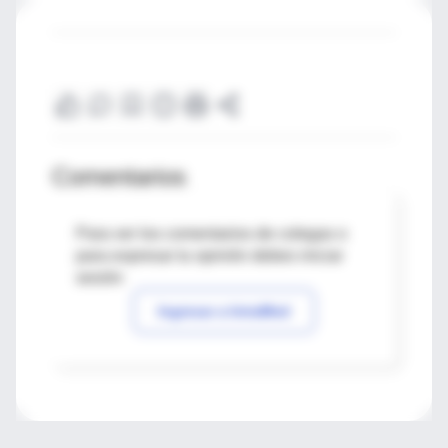
Comentarios
Para ver los comentarios de colegas o
para expresar tu opinión debes iniciar
sesión
Ingresar a IntraMed