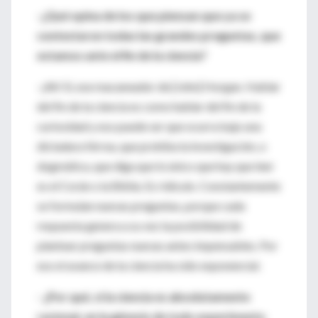
-¿Qué opina de los que piensan que ya se
contestaron todas las grandes preguntas, que
estamos ante el fin de la ciencia?
-¡Ah! Sí, ese macaneador de [John] Horgan. Hablar
del fin de la ciencia es como hablar del fin de la
curiosidad y eso puede ser que ocurra bajo una
dictadura férrea, que prohíba la investigación, o
dogmática, que diga que lo único que hay que leer
es el Corán o la Biblia. Es ridículo. Constantemente
se formulan nuevas preguntas, porque cada
respuesta genera a su vez la posibilidad de
plantear preguntas nuevas antes impensables. Por
eso el avance de la ciencia ha sido exponencial.
- ¿Por qué, si la ciencia es absolutamente
racional, en la génesis de todo experimento