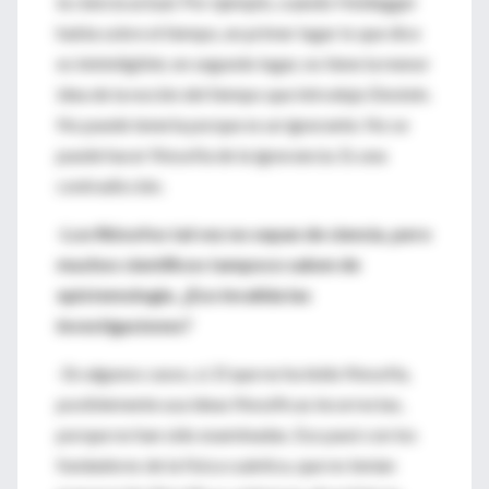
la ciencia actual. Por ejemplo, cuando Heidegger
habla sobre el tiempo, en primer lugar lo que dice
es ininteligible; en segundo lugar, no tiene la menor
idea de la noción del tiempo que introdujo Einstein.
No puede tenerla porque es un ignorante. No se
puede hacer filosofía de la ignorancia. Es una
contradicción.
-Los filósofos tal vez no sepan de ciencia, pero
muchos científicos tampoco saben de
epistemología. ¿Eso invalida las
investigaciones?
-En algunos casos, sí. El que no ha leído filosofía,
posiblemente usa ideas filosóficas incorrectas,
porque no han sido examinadas. Eso pasó con los
fundadores de la física cuántica, que no tenían