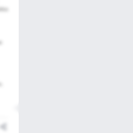
tica
n
o,