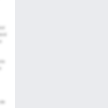
 el
n el
a
 la
o
 de