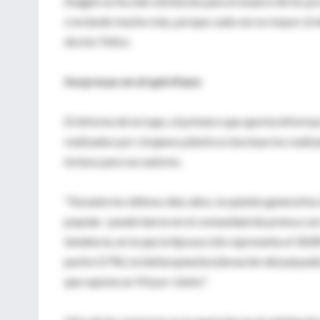
imagen no ha sido obstáculo para el avance de los pr
creciendo mucho más, porque cada vez es mayor el núm
doctor Felice.
Sorpresas en el quirófano
El informe de la Isaps, el primero que aporta inform
realizados por cirujanos plásticos (excluye los reali
incluso para sus autores.
"Durante los últimos diez años, la opinión general ha
popular -puede leerse en el comunidad de prensa con 
tendencia, en la que la liposucción representa el 18,
pecho (17%), la blefaroplastia (elevación del párpado)
que supone un 9,4 por ciento."