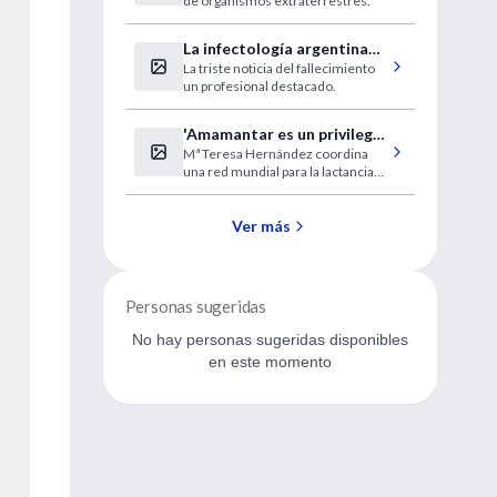
de organismos extraterrestres.
La infectología argentina
La triste noticia del fallecimiento
de duelo
un profesional destacado.
'Amamantar es un privilegio
Mª Teresa Hernández coordina
que la mujer debe
una red mundial para la lactancia
reivindicar'
materna.
Ver más
Personas sugeridas
No hay personas sugeridas disponibles
en este momento