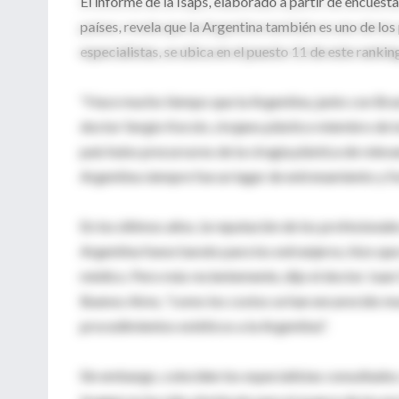
El informe de la Isaps, elaborado a partir de encues
países, revela que la Argentina también es uno de lo
especialistas, se ubica en el puesto 11 de este rankin
"Hace mucho tiempo que la Argentina, junto con Brasil
doctor Sergio Korzín, cirujano plástico miembro de l
país hubo precursores de la cirugía plástica de rele
Argentina siempre fue un lugar de entrenamiento y fo
En los últimos años, la reputación de los profesional
Argentina fuese barato para los extranjeros, hizo que
médico. Pero más recientemente, dijo el doctor Juan C
Buenos Aires, "como los costos se han encarecido muc
procedimientos estéticos a la Argentina".
Sin embargo, coinciden los especialistas consultados,