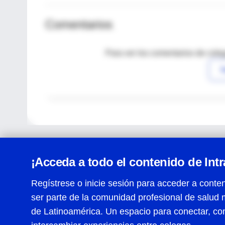
Comentarios
Para ver los comentarios de coleg
I
¡Acceda a todo el contenido de Int
Regístrese o inicie sesión para acceder a conten
ser parte de la comunidad profesional de salud 
Centro de Ayuda
de Latinoamérica. Un espacio para conectar, co
Términos y condiciones
| Políticas de privacidad
| Todos