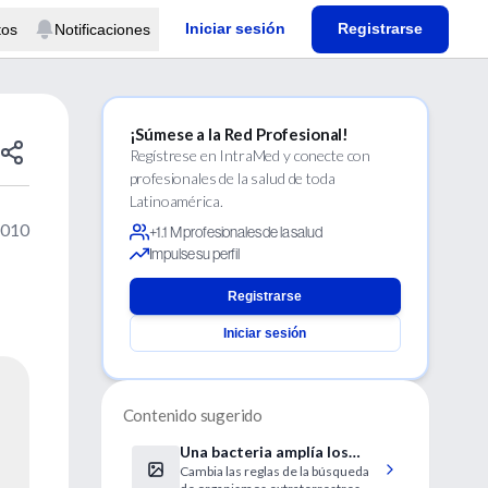
Iniciar sesión
Registrarse
tos
Notificaciones
¡Súmese a la Red Profesional!
Regístrese en IntraMed y conecte con
profesionales de la salud de toda
Latinoamérica.
2010
+1.1 M profesionales de la salud
Impulse su perfil
Registrarse
Iniciar sesión
Contenido sugerido
Una bacteria amplía los
Cambia las reglas de la búsqueda
márgenes de la vida