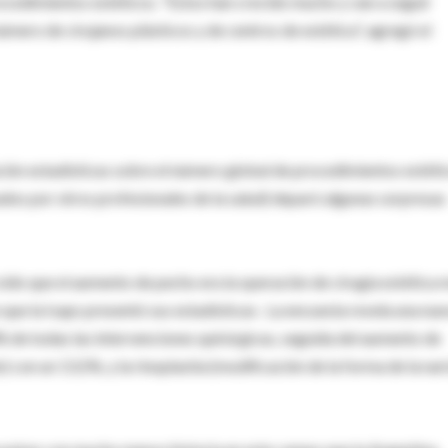
ocedimientos estéticos. "Estos han crecido mucho y van a seguir
ero de cirujanos plásticos y de centros de estética", agregó el
ación estadísticas sobre el número global de procedimientos estéti
zados por otros profesionales de la salud) deparó algunas sorpresas
 sido que el aumento de pecho era la operación de cirugía estética 
que la Isaps presentó sus estadísticas-. La encuesta revela una nu
8% de todas las intervenciones quirúrgicas, seguida del aumento de
 con un 13,5%, y la rinoplastia (modificación de la forma de la nari