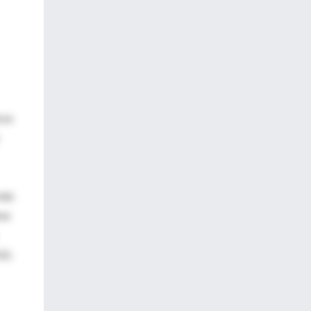
cos
más
eva
z),