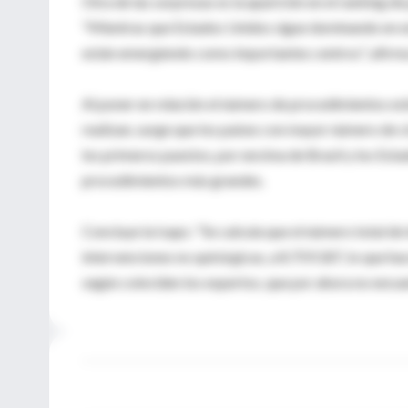
Otra de las sorpresas es la aparición en el ranking 
"Mientras que Estados Unidos sigue dominando en este
están emergiendo como importantes centros", afirma 
Al poner en relación el número de procedimientos esté
realizan, surge que los países con mayor número de c
los primeros puestos, por encima de Brasil y los Est
procedimientos más grandes.
Concluye la Isaps: "Se calcula que el número total de
intervenciones no quirúrgicas, a 8.759.187, lo que ha
según coinciden los expertos, que por ahora no encue