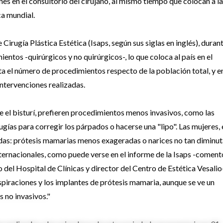
es en el consultorio del cirujano, al mismo tiempo que colocan a la
ca mundial.
 Cirugía Plástica Estética (Isaps, según sus siglas en inglés), duran
entos -quirúrgicos y no quirúrgicos-, lo que coloca al país en el
ta el número de procedimientos respecto de la población total, y en
ntervenciones realizadas.
e el bisturí, prefieren procedimientos menos invasivos, como las
gías para corregir los párpados o hacerse una "lipo". Las mujeres, 
das: prótesis mamarias menos exageradas o narices no tan diminut
nternacionales, como puede verse en el informe de la Isaps -coment
 del Hospital de Clínicas y director del Centro de Estética Vesalio-
spiraciones y los implantes de prótesis mamaria, aunque se ve un
 no invasivos."