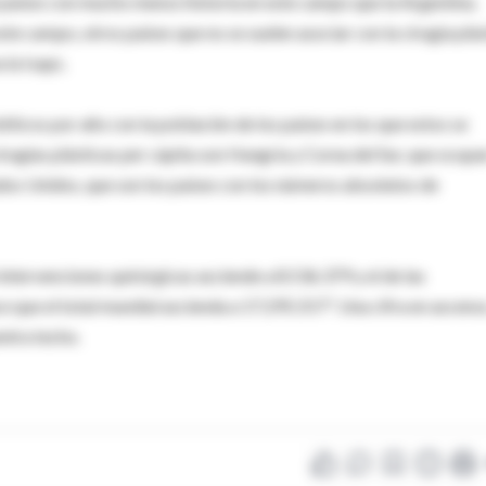
de países con mucho menos historia en este campo que la Argentina.
 campo, otros países que no se suelen asociar con la cirugía plás
la Isaps.
ticos por año con la población de los países en los que estos se
irugías plásticas per cápita son Hungría y Corea del Sur, que ocupa
ados Unidos, que son los países con los números absolutos de
 intervenciones quirúrgicas asciende a 8.536.379 y el de las
ce que el total mundial ascienda a 17.295.557". Una cifra en ascens
ntra techo.