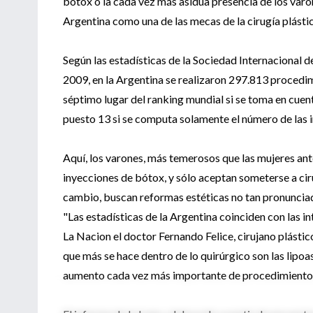
bótox o la cada vez más asidua presencia de los varon
Argentina como una de las mecas de la cirugía plásti
Según las estadísticas de la Sociedad Internacional de
2009, en la Argentina se realizaron 297.813 procedimi
séptimo lugar del ranking mundial si se toma en cuen
puesto 13 si se computa solamente el número de las i
Aquí, los varones, más temerosos que las mujeres ant
inyecciones de bótox, y sólo aceptan someterse a ciru
cambio, buscan reformas estéticas no tan pronuncia
"Las estadísticas de la Argentina coinciden con las i
La Nacion el doctor Fernando Felice, cirujano plástico
que más se hace dentro de lo quirúrgico son las lipoa
aumento cada vez más importante de procedimientos