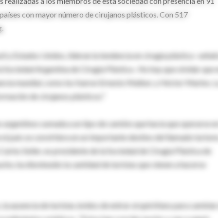
tas realizadas a los miembros de esta sociedad con presencia en 91
s países con mayor número de cirujanos plásticos. Con 517
g.
 y Estados Unidos, lideran la tendencia en cirugía plástica -señaló
a Sociedad Argentina de Cirugía Plástica-. No hay que olvidar que e
vancia mundial, como los fueron Ernesto Malbec y Héctor Marino. L
rmación de cirujanos plásticos."
es argentinos sumada a un tipo de cambio que hacía que operarse en
 el país se convirtiera en un importante destino del llamado turism
arlos Seiler, ex presidente de la Sociedad de Cirugía Plástica de
ho, ha disminuido la cantidad de turistas que vienen a hacerse
 la ausencia de turistas ávidos de entrar al quirófano para cambiar