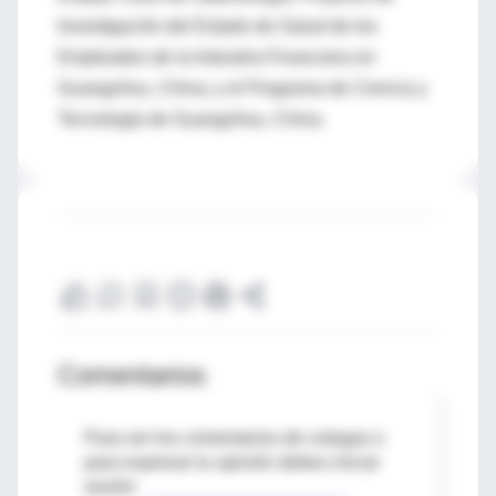
Investigación del Estado de Salud de los
Empleados de la Industria Financiera en
Guangzhou, China; y el Programa de Ciencia y
Tecnología de Guangzhou, China.
Comentarios
Para ver los comentarios de colegas o
para expresar tu opinión debes iniciar
sesión