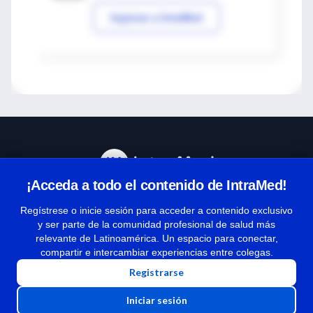
Ingresar a IntraMed
¡Acceda a todo el contenido de IntraMed!
Centro de Ayuda
Regístrese o inicie sesión para acceder a contenido exclusivo
y ser parte de la comunidad profesional de salud más
relevante de Latinoamérica. Un espacio para conectar,
Términos y condiciones
compartir e intercambiar experiencias entre colegas.
| Políticas de privacidad
Registrarse
| Todos los derechos reservados | Copyright 1997-2026
Iniciar sesión