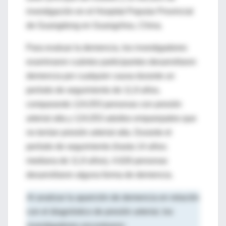
investigación en el Hospital Popular Provincial
de Guangdong en Guangzhou, China.
Para evaluar la demencia, los investigadores
examinaron cuántos participantes desarrollaron
demencia por cualquier causa durante un
período de seguimiento de 11,9 años,
comparando 124,053 personas con presión
arterial alta y 124,053 adultos emparejados que
no tenían presión arterial alta. Durante el
período de seguimiento (hasta 14 años;
mediana de 11,9 años), 4.626 personas
desarrollaron alguna forma de demencia.
Al analizar la aparición de demencia en relación
con el diagnóstico de presión arterial, los
investigadores encontraron: