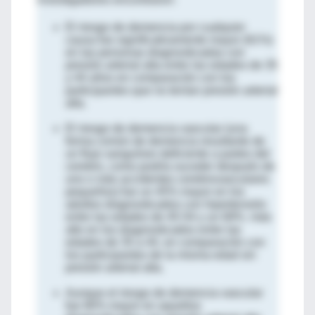
El riesgo de demencia por cualquier
causa fue significativamente mayor (61%)
en las personas diagnosticadas con
presión arterial alta entre las edades de 35
y 44 años en comparación con los
participantes que no tenían presión arterial
alta.
El riesgo de demencia vascular (una
forma común de demencia resultante de
un flujo sanguíneo deficiente a partes del
cerebro, como podría suceder después de
uno o más accidentes cerebrovasculares
pequeños) fue un 45% mayor en los
adultos diagnosticados con hipertensión
entre las edades de 45-54 y un 69%. más
alto en los diagnosticados entre las
edades de 35 a 44, en comparación con
los participantes de la misma edad sin
presión arterial alta.
Aunque el riesgo de demencia vascular
fue 80% mayor en aquellos