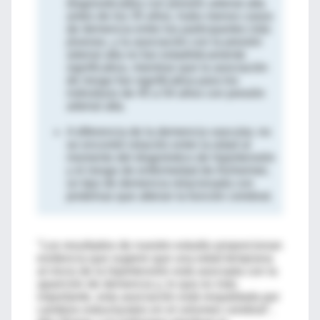
diagnosticados con presión arterial alta
antes de los 35 años, hubo menos casos
de demencia entre los participantes más
jóvenes, y la asociación con la presión
arterial alta no fue estadísticamente
significativa, mientras que la asociación
de riesgo fue significativa para los
individuos de 45 a 54 años con presión
arterial alta.
A diferencia de la demencia vascular, no
se encontró relación entre la edad al
momento del diagnóstico de hipertensión
y el riesgo de enfermedad de Alzheimer,
un tipo de demencia relacionada con
proteínas que alteran la función cerebral.
"Los resultados de nuestro estudio proporcionan
evidencia que sugiere que una edad temprana
al inicio de la hipertensión está asociada con la
aparición de demencia y, lo que es más
importante, esta asociación está respaldada por
cambios estructurales en el volumen cerebral",