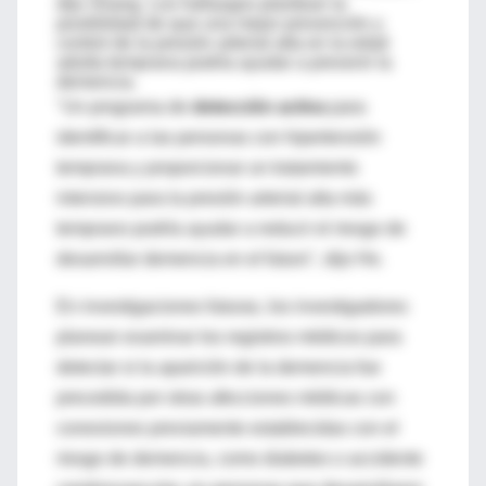
dijo Shang. Los hallazgos plantean la
posibilidad de que una mejor prevención y
control de la presión arterial alta en la edad
adulta temprana podría ayudar a prevenir la
demencia.
"Un programa de
detección activa
para
identificar a las personas con hipertensión
temprana y proporcionar un tratamiento
intensivo para la presión arterial alta más
temprano podría ayudar a reducir el riesgo de
desarrollar demencia en el futuro", dijo He.
En investigaciones futuras, los investigadores
planean examinar los registros médicos para
detectar si la aparición de la demencia fue
precedida por otras afecciones médicas con
conexiones previamente establecidas con el
riesgo de demencia, como diabetes o accidente