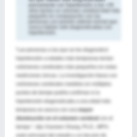
previamente con hipertensión a los <35
años tenían un volumen cerebral total más
pequeño en comparación con las
personas con presión arterial normal que
nunca habían sido diagnosticadas con
hipertensión.
“Las personas a las que se les diagnosticó
hipertensión a edades más tempranas tenían
volúmenes cerebrales más pequeños en estas
mediciones únicas. La investigación futura con
volúmenes cerebrales medidos en múltiples
puntos de tiempo podría confirmar si la
hipertensión diagnosticada a una edad más
temprana se asocia con una
mayor
disminución en el volumen cerebral
con el
tiempo ”, dijo Xianwen Shang, Ph.D., MPH,
autor principal del estudio y un becario de