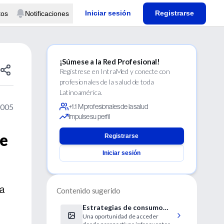
Iniciar sesión
Registrarse
tos
Notificaciones
¡Súmese a la Red Profesional!
Regístrese en IntraMed y conecte con
profesionales de la salud de toda
Latinoamérica.
2005
+1.1 M profesionales de la salud
Impulse su perfil
ce
Registrarse
Iniciar sesión
ía
Contenido sugerido
Estrategias de consumo
Una oportunidad de acceder
alimentario en la pobreza: