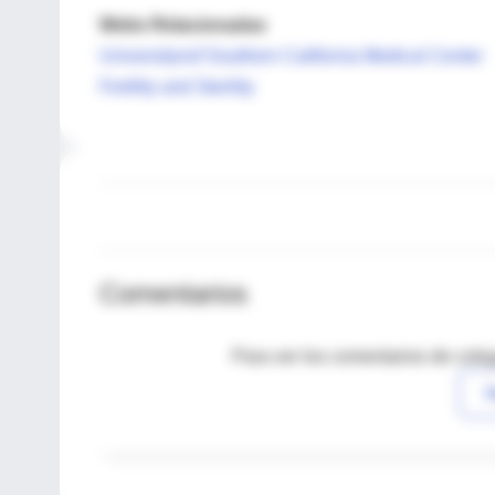
Webs Relacionadas
Universitynof Southern California Medical Center
Fertility and Sterility
Comentarios
Para ver los comentarios de coleg
I