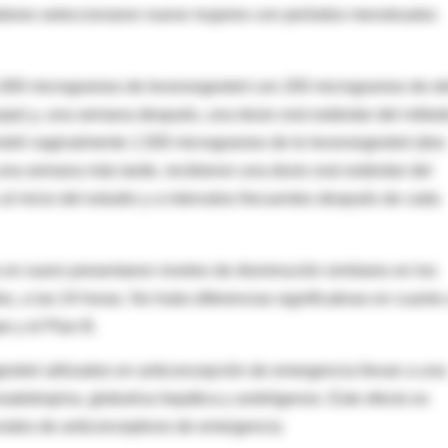
tigadores seleccionaron nueve mujeres con períodos menstruales
1.000 microgramos de levonorgestrel con 200 microgramos de eti
zpe) y, una semana después, una dosis oral estándar del méto
nistró vaginalmente 1.500 microgramos de le levonorgestrel (dos
 una semana más tarde, recibieron una dosis oral estándar del
 inicio del estudio y a intervalos frecuentes después de cada
en suero presentaron niveles de disminución similares en los
s, a las 24 horas. No hubo diferencias significativas en cuanto
e y el Plan B.
estrel utilizados en anticoncepción de emergencia llevan a una
gonadotropina, globulina hepática y andrógenos. Este efecto es
orales de anticonceptivos de emergencia