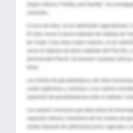
Según informa “Fertility and Sterility”, los inves
corrientes.
A cinco de ellas, se les administró vaginalmente 
E2 (dos veces la dosis estándar del método de Yu
de Yuzpe. A las otras cuatro mujeres, se les admi
veces el régimen de dosis estándar del Plan B) y,
denominado Plan B. Se tomaron muestras séricas al
dosis.
Los niveles de gonadotropina y de otras hormonas 
cuatro regímenes y volvieron a sus valores normale
supresión de gonadotropinas entre el método Yuzp
Los autores concluyen que altas dosis de levonorg
supresión directa y transitoria de los niveles de 
similar después de administraciones vaginales u 