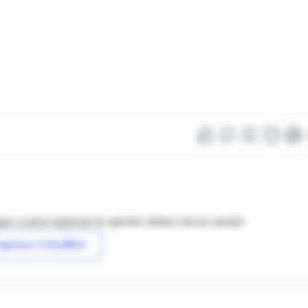
as o para expresar tu opinión debes iniciar sesión
ngresar a IntraMed