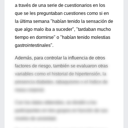
a través de una serie de cuestionarios en los
que se les preguntaban cuestiones como si en
la última semana "habían tenido la sensación de
que algo malo iba a suceder", "tardaban mucho
tiempo en dormirse" o "habían tenido molestias
gastrointestinales".
Además, para controlar la influencia de otros
factores de riesgo, también se evaluaron otras
variables como el historial de hipertensión, la
presencia diabetes, tabaquismo o el índice de
masa corporal.
Con los datos obtenidos, se dividió a los
participantes en tres grupos en función de sus
niveles de ansiedad.