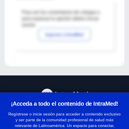
Para ver los comentarios de colegas o
para expresar tu opinión debes iniciar
sesión
Ingresar a IntraMed
¡Acceda a todo el contenido de IntraMed!
Centro de Ayuda
Regístrese o inicie sesión para acceder a contenido exclusivo
y ser parte de la comunidad profesional de salud más
relevante de Latinoamérica. Un espacio para conectar,
Términos y condiciones