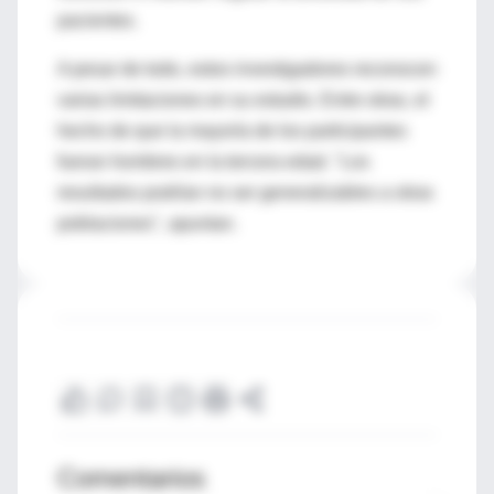
pacientes.
A pesar de todo, estos investigadores reconocen
varias limitaciones en su estudio. Entre otras, el
hecho de que la mayoría de los participantes
fueran hombres en la tercera edad. "Los
resultados podrían no ser generalizables a otras
poblaciones", apuntan.
Comentarios