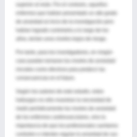
superior al resto. Por el contrario, aquellos
enfermos que habían presentado un alto grado
de ansiedad al inicio de la investigación pero
habían logrado controlarla a lo largo de los
años, tenían unos niveles bajos de riesgo.
Por tanto, para los investigadores, en ningún
caso pueden tomarse los niveles de ansiedad
iniciales como efectivos para predecir las
consecuencias en el futuro.
Según los autores de este estudio, estos
hallazgos no sólo muestran la necesidad de
medir periódicamente los niveles de ansiedad
de los enfermos cardiovasculares, sino la
importancia de que los profesionales sanitarios
controlen e intenten regular la ansiedad de sus