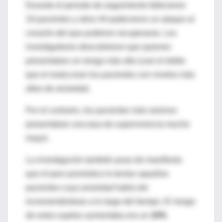
Durante el periodo de seguimiento fallecieron
19 pacientes y otros 44 padecieron un ataque al
corazón del que pudieron recuperarse. Los
investigadores descubrieron que quienes
presentaban un riesgo más alto (casi el doble
que el resto) eran los pacientes con niveles más
altos de ansiedad.
Por el contrario, los pacientes más serenos
presentaban una tasa de supervivencia mucho
mayor.
La investigación también puso de manifiesto
que el peor pronóstico lo tenían aquellos
pacientes cuya ansiedad había ido
incrementándose a lo largo del tiempo. El riesgo
de estos sujetos aumentaba era un
10%