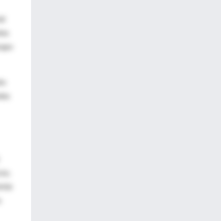
al
tes
rupo
to
les
cio;
rtió
n