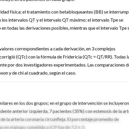
ividad física; el tratamiento con betabloqueantes (BB) se interrump
n los intervalos QT y el intervalo QT máximo; el intervalo Tpe se
en todas las derivaciones posibles, mientras que el intervalo Tpe 
s valores correspondientes a cada derivación, en 3 complejos
 corrigió (QTc) con la fórmula de Fridericia (QTc = QT/RR). Todas l
ente por dos investigadores experimentados. Las comparaciones d
xon y de chi al cuadrado, según el caso.
milares en los dos grupos; en el grupo de intervención se incluyeron
ente anterior izquierda, 7 pacientes (35%) con estenosis de la art
de la arteria coronaria circunfleja. El porcentaje promedio de
ax en el grupo sometido a ICP fue de 7.2 ± 3.