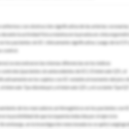
s enfermos con obstrucción significativa de las arterias coronarias,
 durante la actividad física máxima en la prueba en cinta ergométr
 los pacientes sin EC clínicamente significativa. Luego de la ICP, 
o control.
es) se encontraron las mismas diferencias en los índices
 controles (pacientes sin antecedentes de EC). El intervalo QTc, el
ficativamente en los sujetos con EC estable al momento del pico 
, el intervalo Tpe disminuyó y el intervalo QTc y el cociente Tpe/Q
avamiento de los marcadores arritmogénicos en los pacientes con 
ron la posibilidad de que la isquemia inducida por el ejercicio
 Sin embargo, en la investigación mencionada no se aplicó angiogra