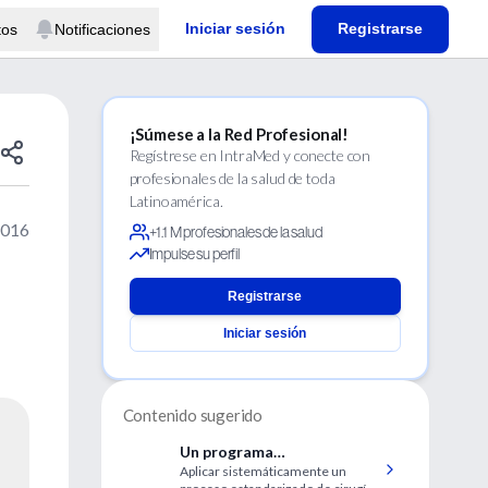
Iniciar sesión
Registrarse
tos
Notificaciones
¡Súmese a la Red Profesional!
Regístrese en IntraMed y conecte con
profesionales de la salud de toda
Latinoamérica.
2016
+1.1 M profesionales de la salud
Impulse su perfil
Registrarse
Iniciar sesión
Contenido sugerido
Un programa
Aplicar sistemáticamente un
estandarizado de cirugía