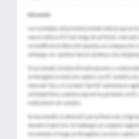
Discusión
Los resultados del presente estudio indican que en lo
nuevos índices ECG de riesgo de arritmias, valorados
se modifican en dirección opuesta, en comparación con
embargo, los cambios fueron similares a los del grup
En un estudio reciente (Korantzopoulos y colaborador
arritmogénicos entre los sujetos con EC estable y los
intervalo Tpe y el cociente Tpe/QT aumentaron signi
actividad física, mientras que en los pacientes sin EC
mantuvieron sin cambios.
En ese estudio se demostró, por primera vez, el agr
durante el ejercicio; los hallazgos en conjunto sugirie
incremente el riesgo arritmogénico en estos sujetos.