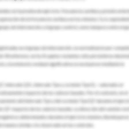
idos en la prueba de ejercicio: frecuencia cardíaca, presión arteri
cuperación de la frecuencia cardíaca en los minutos 3 y 6, equivalen
grupo de intervención y el grupo control, como tampoco entre el g
gistradas en el grupo de intervención, se normalizaron por comple
e 18 enfermos; en los 8 sujetos restantes sólo persistieron desnive
is y la estenosis residual significativa se excluyeron mediante la
T, intervalo QTc, intervalo Tpe y cociente Tpe/Q – valorados al
tivamente respecto de los valores basales. Por el contrario, en el
 aumento del intervalo Tpe y del cociente Tpe/QT durante el ejerci
o QT respecto de los valores basales. La dirección del cambio revi
itmogénicos determinados durante el ejercicio máximo disminuyero
e manera similar a lo observado en los controles.