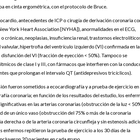
eba en cinta ergométrica, con el protocolo de Bruce.
ocardio, antecedentes de ICP o cirugía de derivación coronaria co
 la New York Heart Association [NYHA]), anormalidades en el ECG,
o crónicas, neoplasias, insuficiencia renal, trastornos electrolítico
valvular, hipertrofia del ventrículo izquierdo (VI) confirmada en la
o disfunción del VI (fracción de eyección < 50%). Tampoco se
tmicos de clase I y III, con fármacos que interfieren con la conduc
ntes que prolongan el intervalo QT (antidepresivos tricíclicos).
usión fueron sometidos a ecocardiografía y a prueba de ejercicio en
rafía coronaria; en función de los resultados del estudio, los enfer
significativas en las arterias coronarias (obstrucción de la luz < 50
 de un único vaso (obstrucción del 75% o más de la coronaria
a derecha o de la arteria coronaria circunfleja y sin estenosis adici
 enfermos repitieron la prueba de ejercicio a los 30 días de la
 incluyeron 20 pacientes en cada grupo.