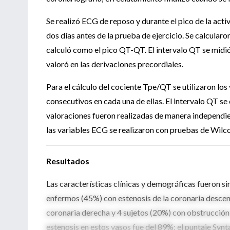
Se realizó ECG de reposo y durante el pico de la act
dos días antes de la prueba de ejercicio. Se calcularo
calculó como el pico QT-QT. El intervalo QT se midió 
valoró en las derivaciones precordiales.
Para el cálculo del cociente Tpe/QT se utilizaron lo
consecutivos en cada una de ellas. El intervalo QT se
valoraciones fueron realizadas de manera independi
las variables ECG se realizaron con pruebas de Wilco
Resultados
Las características clínicas y demográficas fueron si
enfermos (45%) con estenosis de la coronaria descend
coronaria derecha y 4 sujetos (20%) con obstrucción 
estenosis en estos vasos fue del 89%; el puntaje Synt