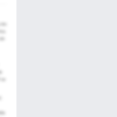
 los
ica,
sin
de
T se
EC
fía