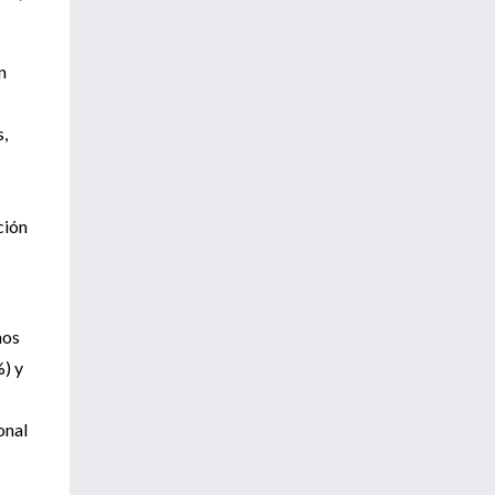
n
s,
ción
mos
%) y
onal