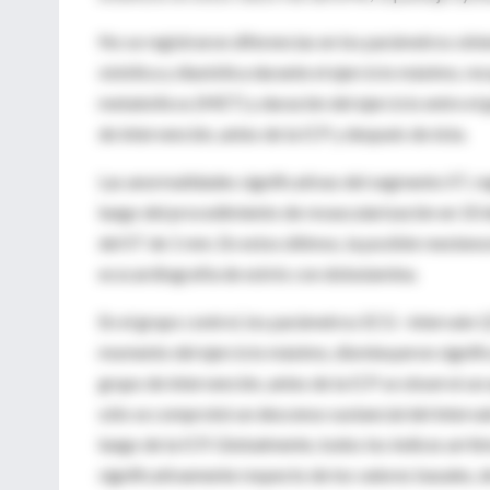
No se registraron diferencias en los parámetros obten
sistólica y diastólica durante el ejercicio máximo, re
metabólicos (MET) y duración del ejercicio entre el 
de intervención, antes de la ICP y después de ésta.
Las anormalidades significativas del segmento ST, re
luego del procedimiento de revascularización en 10 d
del ST de 1 mm. En estos últimos, la posible reestenos
ecocardiografía de estrés con dobutamina.
En el grupo control, los parámetros ECG –intervalo Q
momento del ejercicio máximo, disminuyeron significa
grupo de intervención, antes de la ICP se observó un
sólo se comprobó un descenso sustancial del interval
luego de la ICP. Globalmente, todos los índices arr
significativamente respecto de los valores basales, d