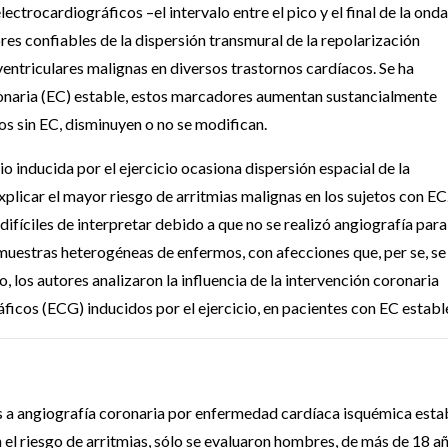
lectrocardiográficos –el intervalo entre el pico y el final de la ond
es confiables de la dispersión transmural de la repolarización
ventriculares malignas en diversos trastornos cardíacos. Se ha
onaria (EC) estable, estos marcadores aumentan sustancialmente
tos sin EC, disminuyen o no se modifican.
o inducida por el ejercicio ocasiona dispersión espacial de la
plicar el mayor riesgo de arritmias malignas en los sujetos con EC
difíciles de interpretar debido a que no se realizó angiografía para
muestras heterogéneas de enfermos, con afecciones que, per se, se
o, los autores analizaron la influencia de la intervención coronaria
icos (ECG) inducidos por el ejercicio, en pacientes con EC establ
 a angiografía coronaria por enfermedad cardíaca isquémica estab
n el riesgo de arritmias, sólo se evaluaron hombres, de más de 18 a