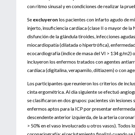
con ritmo sinusal y en condiciones de realizar la pru
Se
excluyeron
los pacientes con infarto agudo de mi
injerto, insuficiencia cardíaca (clase II o mayor de
disfunción de la glándula tiroides, infecciones agudas 
miocardiopatía (dilatada o hipertrófica), enfermedad 
ecocardiografía (índice de masa del VI > 134 g/m2) 
incluyeron los enfermos tratados con agentes antiarrí
cardíaca (digitalina, verapamilo, diltiazem) o con age
Los participantes que reunieron los criterios de incl
cinta ergométrica. Al día siguiente se efectuó angiog
se clasificaron en dos grupos: pacientes sin lesiones 
enfermos aptos para la ICP por presentar enfermedad
descendente anterior izquierda, de la arteria coronari
> 50% en el vaso involucrado u otros vasos). Todos los
coronariografía; el reclutamiento finalizó cuando se