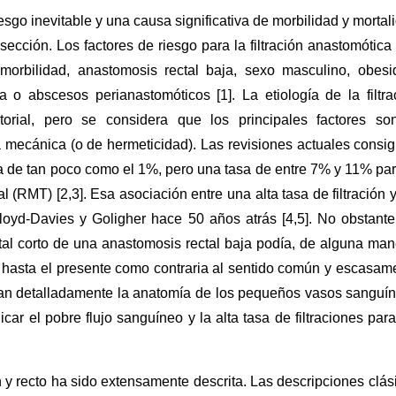
esgo inevitable y una causa significativa de morbilidad y mortal
sección. Los factores de riesgo para la filtración anastomótica
omorbilidad, anastomosis rectal baja, sexo masculino, obesi
 o abscesos perianastomóticos [1]. La etiología de la filtra
torial, pero se considera que los principales factores so
a mecánica (o de hermeticidad). Las revisiones actuales consi
alta de tan poco como el 1%, pero una tasa de entre 7% y 11% par
l (RMT) [2,3]. Esa asociación entre una alta tasa de filtración y
loyd-Davies y Goligher hace 50 años atrás [4,5]. No obstante
al corto de una anastomosis rectal baja podía, de alguna man
 hasta el presente como contraria al sentido común y escasam
nan detalladamente la anatomía de los pequeños vasos sanguí
ar el pobre flujo sanguíneo y la alta tasa de filtraciones para
 y recto ha sido extensamente descrita. Las descripciones clás