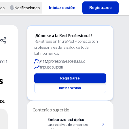
Iniciar sesión
Registrarse
tos
Notificaciones
¡Súmese a la Red Profesional!
Regístrese en IntraMed y conecte con
profesionales de la salud de toda
Latinoamérica.
2011
+1.1 M profesionales de la salud
Impulse su perfil
s
Registrarse
Iniciar sesión
as.
Contenido sugerido
Embarazo ectópico
Las recidivas de embarazo