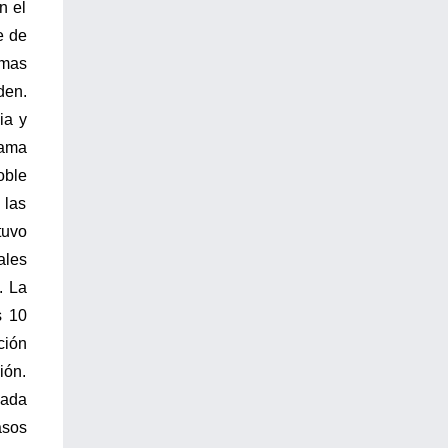
n el
e de
 mas
den.
ia y
rama
oble
 las
tuvo
ales
. La
s 10
ción
ión.
iada
asos