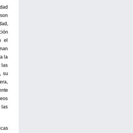
idad
 son
dad,
ción
n el
gnan
a la
 las
, su
era,
ente
neos
 las
icas