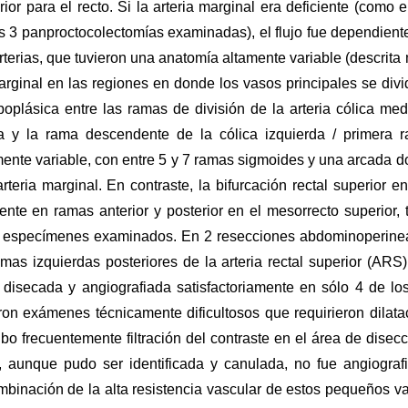
rior para el recto. Si la arteria marginal era deficiente (como e
las 3 panproctocolectomías examinadas), el flujo fue dependient
arterias, que tuvieron una anatomía altamente variable (descrita
marginal en las regiones en donde los vasos principales se divi
oplásica entre las ramas de división de la arteria cólica med
a y la rama descendente de la cólica izquierda / primera 
ente variable, con entre 5 y 7 ramas sigmoides y una arcada d
teria marginal. En contraste, la bifurcación rectal superior en
nte en ramas anterior y posterior en el mesorrecto superior, 
 10 especímenes examinados. En 2 resecciones abdominoperine
as izquierdas posteriores de la arteria rectal superior (ARS)
, disecada y angiografiada satisfactoriamente en sólo 4 de lo
n exámenes técnicamente dificultosos que requirieron dilata
 frecuentemente filtración del contraste en el área de disecc
I), aunque pudo ser identificada y canulada, no fue angiograf
ombinación de la alta resistencia vascular de estos pequeños v