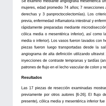
Se examinó mediante angiografía mesentérica un 
mujeres, edad promedio 74 años; 7 resecciones 
derechas y 3 panproctocolectomías). Los criterio
previa, enfermedad inflamatoria intestinal y enfer
rápidamente preparadas mediante microdisección y
cólica media o mesentérica inferior), así como la
media o inferior). Los vasos fueron lavados con 
piezas fueron luego transportadas desde la sa
angiograma de alta definición utilizando ultravist
inyecciones de contraste tempranas y tardías (aná
patrones de flujo en el lecho vascular de colon y r
Resultados
Las 17 piezas de resección examinadas mostrar
previamente por otros autores [6-26]. El flujo de
presente), cólica media y mesentérica inferior fu