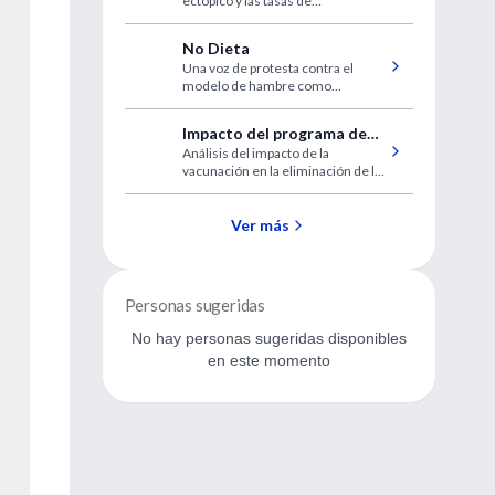
ectópico y las tasas de
permeabilidad de la trompa, son
similares tanto con el tratamiento
No Dieta
médico como con el quirúrgico.
Una voz de protesta contra el
modelo de hambre como
paradigma terapéutico del
sobrepeso.
Impacto del programa de
Análisis del impacto de la
vacunación en la
vacunación en la eliminación de la
mortalidad por varicela
mortalidad por varicela
Ver más
Personas sugeridas
No hay personas sugeridas disponibles
en este momento