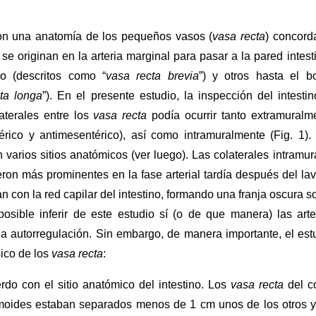
on una anatomía de los pequeños vasos (
vasa recta
) concord
a
se originan en la arteria marginal para pasar a la pared intesti
o (descritos como “
vasa recta brevia
”) y otros hasta el b
ta longa
”). En el presente estudio, la inspección del intestin
aterales entre los
vasa recta
podía ocurrir tanto extramuralm
érico y antimesentérico), así como intramuralmente (Fig. 1).
 varios sitios anatómicos (ver luego). Las colaterales intramur
eron más prominentes en la fase arterial tardía después del la
 con la red capilar del intestino, formando una franja oscura s
posible inferir de este estudio sí (o de que manera) las arte
 a autorregulación. Sin embargo, de manera importante, el est
sico de los
vasa recta
:
rdo con el sitio anatómico del intestino. Los
vasa recta
del c
gmoides estaban separados menos de 1 cm unos de los otros y