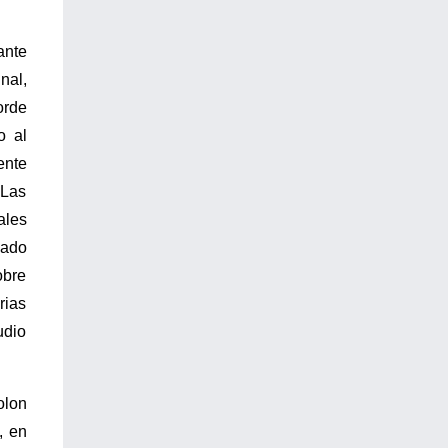
ante
nal,
orde
o al
ente
 Las
ales
vado
obre
rias
udio
olon
, en