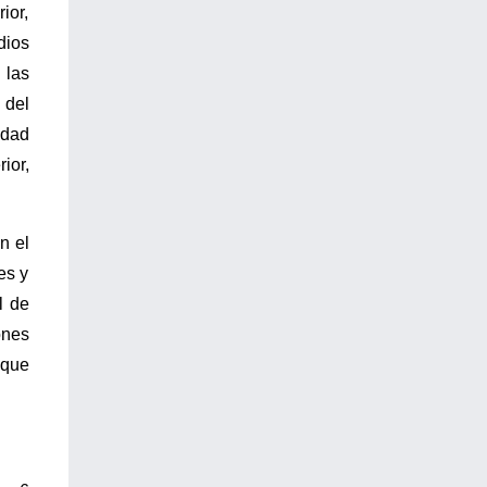
ior,
dios
 las
 del
idad
ior,
n el
es y
l de
ones
 que