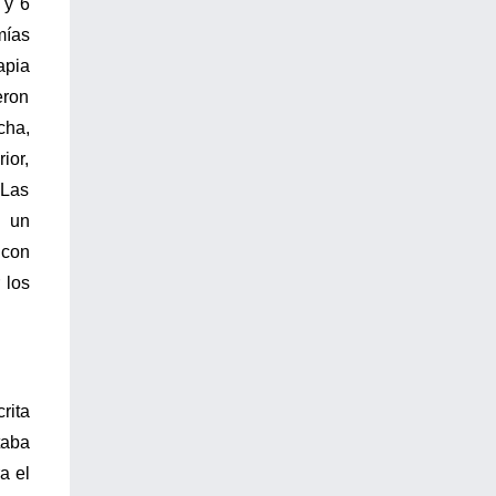
 y 6
mías
apia
eron
cha,
ior,
 Las
ó un
 con
 los
rita
taba
a el