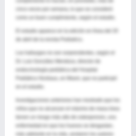
complemento lo hacían, en promedio, más de
cinco veces por semana, lo que se consideró
como un buen cumplimiento, según el estudio.
El estudio aparece en la edición en línea del 20
de abril de la revista Pediatrics.
Los hallazgos no son sorprendentes, según el
Dr. Luis González Mendoza, director de
endocrinología pediátrica del Hospital
Pediátrico Nicklaus, en Miami, que no participó
en el estudio.
Investigaciones anteriores han mostrado que los
niños que no alcanzan el máximo de masa ósea
tienen un riesgo más alto de osteoporosis, una
enfermedad en que los huesos se desgastan,
más adelante en la vida, anotaron los autores