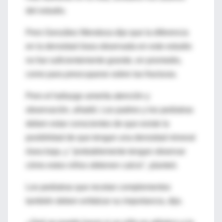
del estudio.
Pero González Mendoza dijo que la diferencia
en la densidad ósea observada en este estudio
no fue suficientemente grande, en promedio,
como para preocuparse sobre las fracturas.
Pero el hallazgo amerita atención y
observación, añadió. Los padres y los pediatras
deben estar conscientes de que existe la
posibilidad de que tengan una densidad mineral
ósea baja, y "probablemente tengan observar
cómo estos niños obtienen calcio", planteó.
Los pediatras que recetan complementos
también deben enfatizar su importancia, dijo.