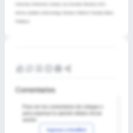
University of Montreal, Canada; Luis Gonzalez-Mendoza, M.D.,
director, pediatric endocrinology, Nicklaus Children's Hospital, Miami;
Pediatrics
Comentarios
Para ver los comentarios de colegas o
para expresar tu opinión debes iniciar
sesión
Ingresar a IntraMed