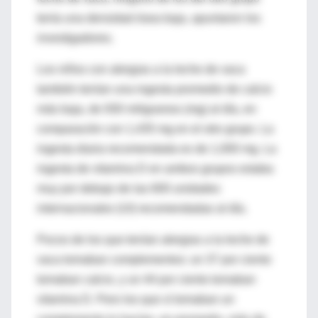
tenía una densidad ósea baja, apuntaron los
investigadores.
Los niños con alergias a la leche de vaca
también tenían una ingesta promedio de calcio
más baja, de 930 miligramos (mg) al día, en
comparación con 1,435 mg en el otro grupo. La
ingesta diaria recomendada es de 1,000 mg. La
ingesta de vitamina D en ambos grupos estaba
muy por debajo de las 600 unidades
internacionales (UI) recomendadas al día.
Pocos de los que tenían alergias a la leche de
vaca tomaban complementos: un 37 por ciento
tomaban calcio, y un 44 por ciento tomaban
vitamina D. Pero los que sí tomaban un