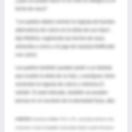
¿Qué se puede hacer si un niño es alérgico a la
leche de vaca?
"Los padres deben animar la ingesta de fuentes
alternativas de calcio en la dieta de sus hijos",
dijo Mailhot, sugiriendo las leches de soya,
almendra o arroz y el jugo de naranja fortificado
con calcio.
Los padres también pueden pedir a un dietista
que evalúe la dieta de su hijo, y averiguar cómo
aumentar la ingesta de calcio y vitamina D,
señaló. Si está indicado, también se pueden
pensar en un escáner de la densidad ósea, dijo.
FUENTES:
Genevieve Mailhot, Ph.D., R.D., associate professor and
researcher, Centre Hospitalier Universitaire Sainte-Justine Research,