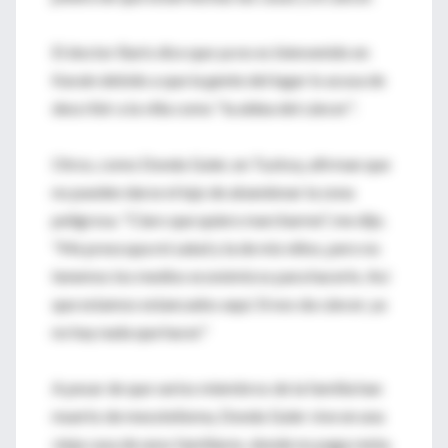
El doctor Baris dice que ya no es bienvenido en
Karain debido a que la gente del lugar lo acusa de
describir a la villa como "la aldea del cáncer".
Otros, como Dondu Guler, en Tuzkoy, afirman que
no pueden darse el lujo de abandonar la zona
peligrosa. "Claro que quiero marcharme", me dijo.
"Me preocupa mi salud y la de mis niños, pero no
tenemos los medios económicos para hacerlo. Así
que estamos estancados aquí. Si nos da cáncer, ya
no hay nada que hacer."
A pesar de que varios miembros de la familia han
muerto de mesotelioma, Dondu Guler vive en una
vieja casa de unos familiares, donde no paga renta.