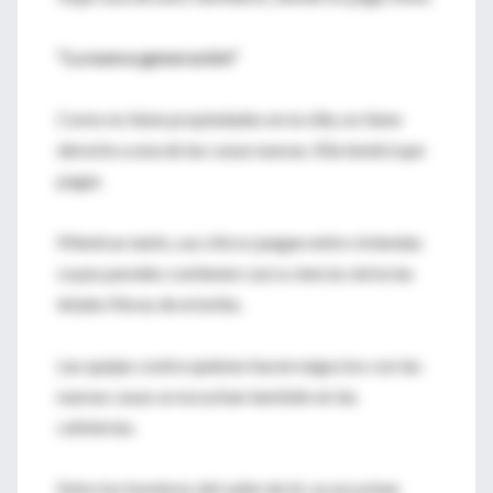
"La nueva generación"
Como no tiene propiedades en la villa, no tiene
derecho a una de las casas nuevas. Ella tendrá que
pagar.
Mientras tanto, sus chicos juegan entre viviendas
cuyas paredes contienen casi a ciencia cierta las
letales fibras de erionita.
Las quejas contra quienes hacen negocios con las
nuevas casas se escuchan también en las
cafeterías.
Entre los hombres del salón de té, se escuchan