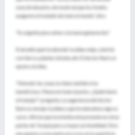
zona de desastre, de modo tal que los fondos
aseguren el traslado de todo el mundo", dice.
"Es urgente para salvar a la nueva generación."
El alcalde querría demoler la aldea vieja, cubrirla
con tierra y plantar árboles ahí. El doctor Baris se
opone a la idea.
"Demoler las casas no tiene sentido ni es
beneficioso. Piense en todo el polvo. ¿Quién haría
el trabajo?", pregunta. La sugerencia del doctor
Baris es enrejar la aldea y que la naturaleza siga su
curso. Afirma que la erionita está presente en otras
partes de Turquía pero a mayor profundidad. Dice
que apenas se encuentra en rocas en la superficie