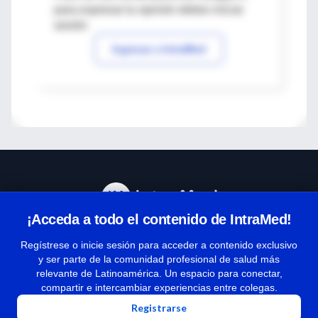
para expresar tu opinión debes iniciar
sesión
Ingresar a IntraMed
¡Acceda a todo el contenido de IntraMed!
Centro de Ayuda
Regístrese o inicie sesión para acceder a contenido exclusivo
y ser parte de la comunidad profesional de salud más
relevante de Latinoamérica. Un espacio para conectar,
Términos y condiciones
compartir e intercambiar experiencias entre colegas.
| Políticas de privacidad
Registrarse
| Todos los derechos reservados | Copyright 1997-2026