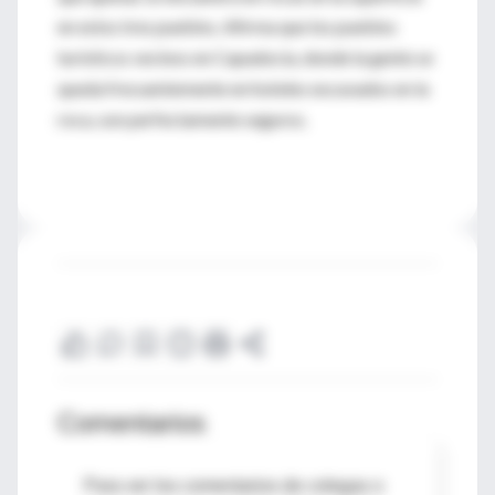
en estos tres pueblos. Afirma que los pueblos
turísticos vecinos en Capadocia, donde la gente se
queda frecuentemente en hoteles excavados en la
roca, son perfectamente seguros.
Comentarios
Para ver los comentarios de colegas o