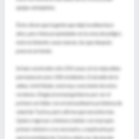
quejas semejantes.
Éstos dicen que la gente que dejó la aldea hace
años, pero tiene propiedades en la zona de peligro,
está recibiendo casas nuevas, las que después
pone en arriendo.
Se han construido sólo 250 casas; en la vieja aldea
permanecen unos 100 residentes. El alcalde de la
aldea, Umit Balak, está muy consciente de estos
reclamos. Elogia al actual gobierno por ser el
primero en lidiar con el extraodinario problema de
salud de Tuzkoy, pero afirma que necesita más.
Quiero regresar a Ankara, hablar con el propio
primer ministro si es necesario, y explicarle por
qué la totalidad de Tuzkoy debe ser declarada