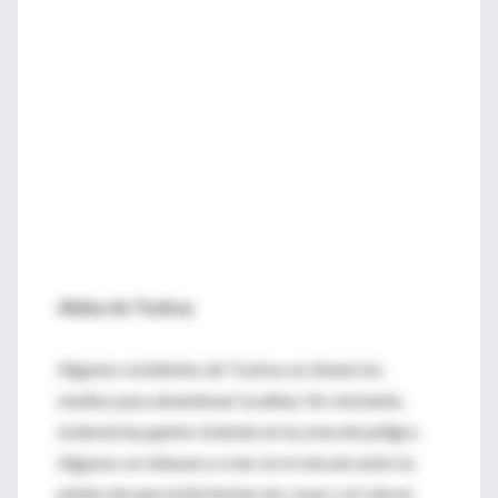
Aldea de Tuzkoy
Algunos residentes de Tuzkoy no tienen los
medios para abandonar la aldea. No obstante,
todavía hay gente viviendo en la zona de peligro.
Algunos se rehúsan a creer en el vínculo entre la
piedra de que están hechas las casas y el cáncer.