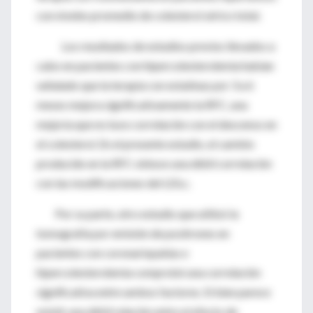
con niveles promedio de colesterol sérico total.
Los resultados de estudios previos llevados a
cabo en pacientes con hipercolesterolemia habían
señalado que la terapia con estatinas por 3 a 6
meses mejora significativamente la RFC, una
mejoría que no tuvo correlación con el descenso en
el colesterol. En el presente estudio, el cambio
producido en la RFC obtuvo una débil correlación
con las modificaciones del LDLc.
Por su parte, otro estudio que utilizó la
tomografía por emisión de positrones en
pacientes con coronariopatías e
hipercolesterolemia comprobó una correlación
significativa entre ambos factores. Si bien parece
existir una débil relación entre el efecto de