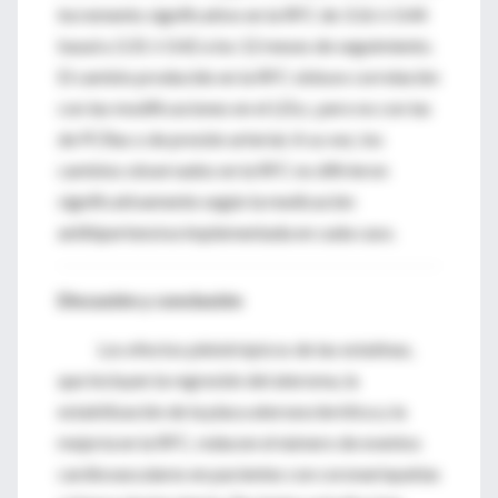
incremento significativo en la RFC de 3.16 ± 0.44
basal a 3.31 ± 0.42 a los 12 meses de seguimiento.
El cambio producido en la RFC obtuvo correlación
con las modificaciones en el LDLc, pero no con las
de PCRas o de presión arterial. A su vez, los
cambios observados en la RFC no difirieron
significativamente según la medicación
antihipertensiva implementada en cada caso.
Discusión y conclusión
Los efectos pleiotrópicos de las estatinas,
que incluyen la regresión del ateroma, la
estabilización de la placa ateroesclerótica y la
mejoría en la RFC, reducen el número de eventos
cardiovasculares en pacientes con coronariopatías