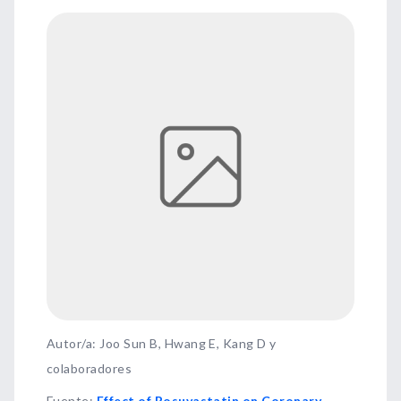
Autor/a: Joo Sun B, Hwang E, Kang D y
colaboradores
Fuente
:
Effect of Rosuvastatin on Coronary