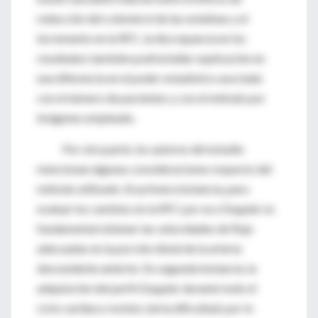
reducción del colesterol de las estatinas y el
incremento en la RFC, la discrepancia en los
resultados también podría hallar explicación en
una diferencia en el poder estadístico asociada
con el número de pacientes y con el método por
imágenes empleado.
Por otra parte, los autores del estudio
mencionan algunas consideraciones respecto del
método utilizado. En primera instancia, para
evaluar los cambios en la RFC por eco Doppler es
fundamental obtener las velocidades de flujo
adecuadas en la porción distal de la arteria
descendente anterior. En segunda instancia, la
adquisición del perfil Doppler durante todo el
ciclo cardíaco reviste cierta dificultad; por lo