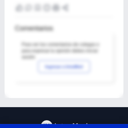
Comentarios
Para ver los comentarios de colegas o
para expresar tu opinión debes iniciar
sesión
Ingresar a IntraMed