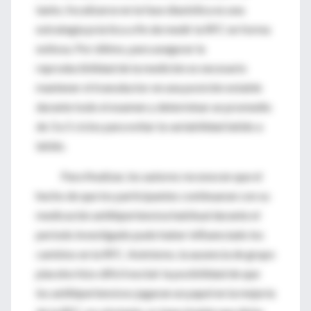
tanto, focalizarse en la fase diastólica es una
estrategia práctica a fin de medir la RFC en forma
exitosa. Por último, para asegurar la
reproducibilidad de la medición es necesario
mantener el transductor en una posición estable
durante todo el examen y determinar un promedio
de 3 a 5 ciclos para evitar la variabilidad latido a
latido.
Para finalizar, los autores reconocen que el
hecho de que los participantes continuaran con su
medicación antihipertensiva habitual durante el
período investigado pudo haber influenciado los
cambios en la RFC. Asimismo, la ausencia de grupo
placebo hizo difícil excluir la posibilidad de que
los antihipertensivos jugaran un papel en la mejoría