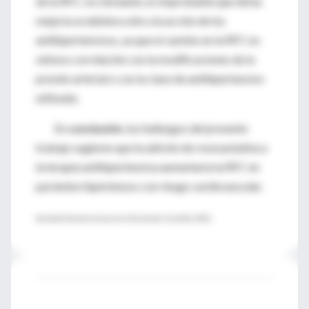
de la RFC; no obstante, es improbable que dicha
mejoría se debiera sólo a la acción de los
antihipertensivos, ya que el cambio en la RFC no
obtuvo correlación con la modificaciones de la
presión arterial o con la clase de antihipertensivo
utilizado.
En
conclusión
, los hallazgos del presente
trabajo sugieren que la adición de rosuvastatina a
la terapia antihipertensiva aumentaría la RFC en
pacientes hipertensos con riesgo cardiovascular.
Sociedad Iberoamericana de Información Científica (SIIC)