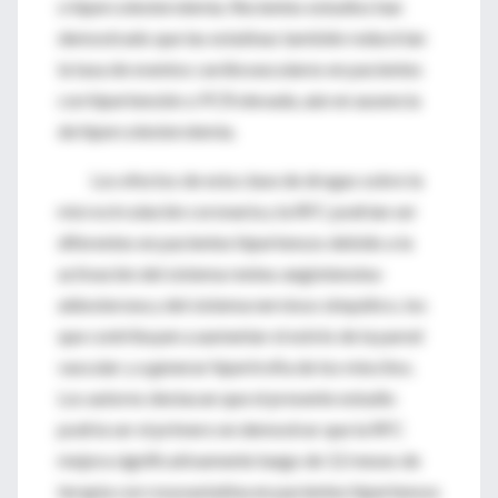
o hipercolesterolemia. Recientes estudios han
demostrado que las estatinas también reducirían
la tasa de eventos cardiovasculares en pacientes
con hipertensión o PCR elevada, aún en ausencia
de hipercolesterolemia.
Los efectos de esta clase de drogas sobre la
microcirculación coronaria y la RFC podrían ser
diferentes en pacientes hipertensos debido a la
activación del sistema renina-angiotensina-
aldosterona y del sistema nervioso simpático, los
que contribuyen a aumentar el estrés de la pared
vascular y a generar hipertrofia de los miocitos.
Los autores destacan que el presente estudio
podría ser el primero en demostrar que la RFC
mejora significativamente luego de 12 meses de
terapia con rosuvastatina en pacientes hipertensos