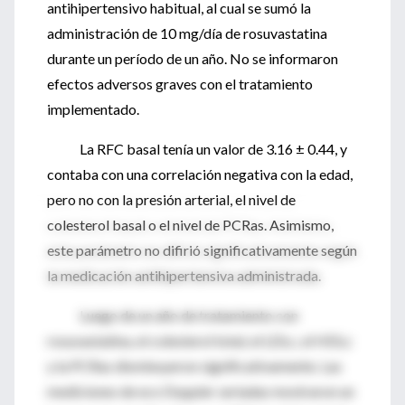
antihipertensivo habitual, al cual se sumó la
administración de 10 mg/día de rosuvastatina
durante un período de un año. No se informaron
efectos adversos graves con el tratamiento
implementado.
La RFC basal tenía un valor de 3.16 ± 0.44, y
contaba con una correlación negativa con la edad,
pero no con la presión arterial, el nivel de
colesterol basal o el nivel de PCRas. Asimismo,
este parámetro no difirió significativamente según
la medicación antihipertensiva administrada.
Luego de un año de tratamiento con
rosuvastatina, el colesterol total, el LDLc, el HDLc
y la PCRas disminuyeron significativamente. Las
mediciones de eco Doppler seriadas mostraron un