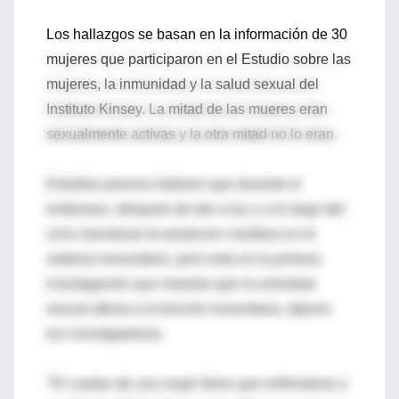
Los hallazgos se basan en la información de 30
mujeres que participaron en el Estudio sobre las
mujeres, la inmunidad y la salud sexual del
Instituto Kinsey. La mitad de las mueres eran
sexualmente activas y la otra mitad no lo eran.
Estudios previos hallaron que durante el
embarazo, después de dar a luz y a lo largo del
ciclo menstrual se producen cambios en el
sistema inmunitario, pero esta es la primera
investigación que muestra que la actividad
sexual afecta a la función inmunitaria, dijeron
los investigadores.
"El cuerpo de una mujer tiene que enfrentarse a