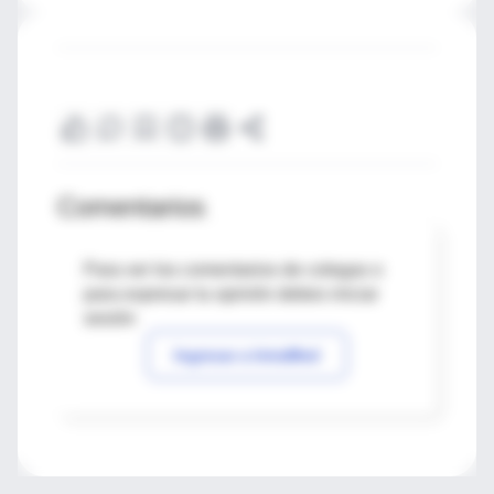
Comentarios
Para ver los comentarios de colegas o
para expresar tu opinión debes iniciar
sesión
Ingresar a IntraMed