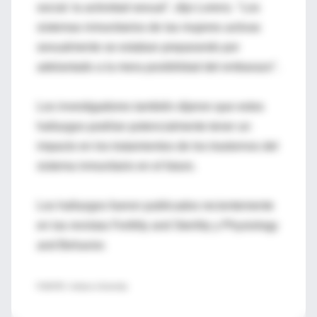
social: la actividad sexual", dijo Lorenz. "Los
sistemas inmunitarios de las mujeres activas
sexualmente se estaban preparando por
adelantado a la mera posibilidad del embarazo".
Los investigadores también dijeron que estos
hallazgos podrían potencialmente tener un
impacto en los tratamientos de los trastornos del
sistema inmunitario en el futuro.
Los hallazgos fueron publicados recientemente
en las revistas Fertility and Sterility y Physiology
and Behavior.
FUENTE: Indiana University