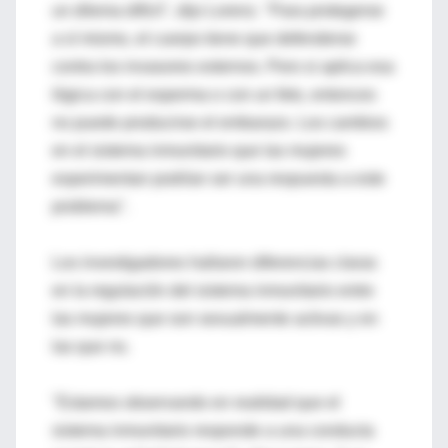
un dilema difícil", dijo Lorenz. "Para protegerse
a sí mismo, el cuerpo tiene que defenderse
contra los invasores externos. Pero si aplica esa
lógica con el esperma o con un feto, entonces
no puede producirse el embarazo. Los cambios
en el sistema inmunitario que las mujeres
experimentan podrían ser una respuesta a este
problema".
Los investigadores hallaron diferencias claras
en la regulación del sistema inmunitario entre
las mujeres que son sexualmente activas y en
las que no.
"Estamos observando en realidad que el
sistema inmunitario responde a una conducta