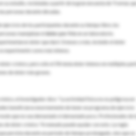
n su estudio, reclutadas a partir de la gran encuesta de Tromsø, qu
e las personas durante décadas.
ejercicio de los participantes durante su tiempo libre, los
personas manejaban el
dolor por frío
en un laboratorio.
perimentaron dolor que duró 3 meses o más, incluido el dolor
e se experimentó como más intenso.
dolor crónico, pero sólo el 5% tenía dolor intenso en múltiples par
nes de dolor más graves.
rónico, el investigador dice: "La actividad física no es peligrosa en
ueden beneficiarse enormemente de tener un programa de ejercicio
 modo que no sea demasiado ni demasiado poco. Profesionales de l
nes de dolor crónico "A menudo puede ayudar con esto. La regla
ue persista durante un período de tiempo prolongado, sino que se