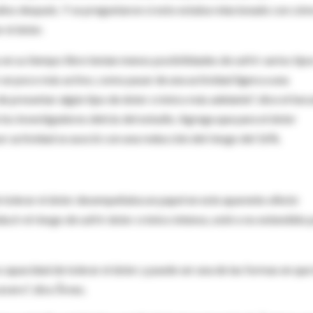
años después. Y se preguntaron si esto estaba relacionado con cóm
 el dolor.
n su tiempo libre tenían menos posibilidades de sufrir varios tip
r un poco más activo, como pasar de una actividad ligera a una
 presentar algún tipo de dolor crónico más adelante", dice el bec
los investigadores detrás del estudio. Agrega que para el dolor
or actividad se asoció con una reducción del riesgo del 16%.
 tolerar el dolor desempeñaba un papel en este aparente
efecto
ducir el riesgo de sufrir dolor crónico intenso, esté o no extendido 
 capacidad de tolerar el dolor y puede ser una de las formas en que 
evero", dice Årnes.