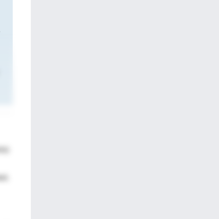
o
NN)
ad,