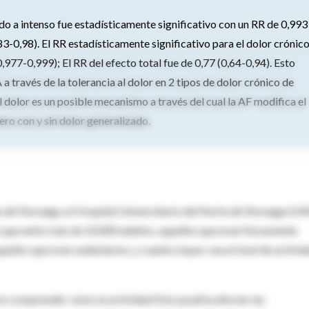
do a intenso fue estadísticamente significativo con un RR de 0,993
,83-0,98). El RR estadísticamente significativo para el dolor crónic
977-0,999); El RR del efecto total fue de 0,77 (0,64-0,94). Esto
través de la tolerancia al dolor en 2 tipos de dolor crónico de
l dolor es un posible mecanismo a través del cual la AF modifica el
ro con y sin dolor generalizado.
ca de Noruega, el Hospital Universitario del Norte de Noruega (U
 que entre más de 10.000 adultos, aquellos que eran físicamente
uellos que eran sedentarios; y cuanto mayor sea el nivel de activid
on comprender cómo la actividad física podría afectar las