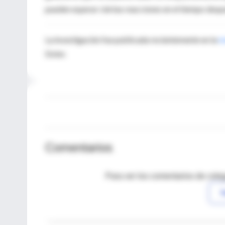
pueden esperar ciertas reacciones en el tiempo desp
La investigación fue publicada recientemente en la
r
Dolor.
Comentarios
Para ver los comentarios de coleg
I