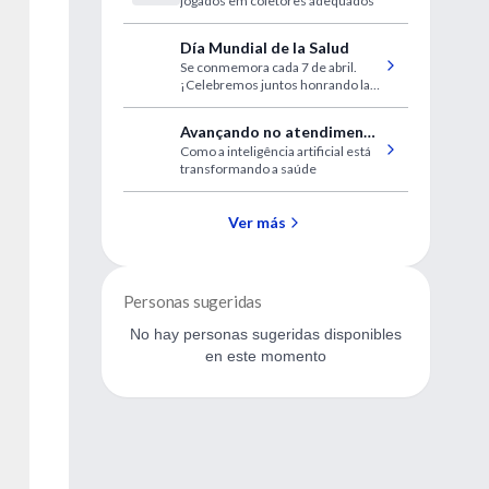
jogados em coletores adequados
remédios no Brasil
Día Mundial de la Salud
Se conmemora cada 7 de abril.
¡Celebremos juntos honrando la
dedicación de los profesionales de
nuestra comunidad!
Avançando no atendimento
Como a inteligência artificial está
ao paciente
transformando a saúde
Ver más
Personas sugeridas
No hay personas sugeridas disponibles
en este momento