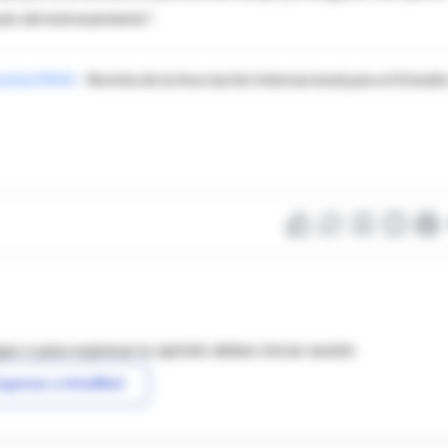
ués del entrenamiento".
evista PAIN
- Revista de la Asociación Internacional para el Estudio
as o para expresar tu opinión debes iniciar sesión
ngresar a IntraMed