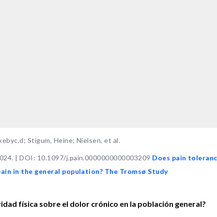
ebyc,d; Stigum, Heine; Nielsen, et al.
2024. | DOI: 10.1097/j.pain.0000000000003209
Does pain toleran
 pain in the general population? The Tromsø Study
vidad física sobre el dolor crónico en la población general?