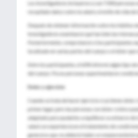
Los investigadores incluyeron a casi 7.000 personas e
recopilado datos sobre la salud y el estilo de vida d
Después de obtener información sobre los hábitos de 
investigadores examinaron qué tan bien las mismas 
Posteriormente, comprobaron si los participantes ex
localizado en varias partes del cuerpo o el dolor qu
Entre los participantes, el 60% informó algún tipo de 
del cuerpo. Pocas personas experimentaron condicio
Dolor y ejercicio
Cuando se trata de hacer ejercicio si ya tienes dolor c
primer lugar, pero las personas con dolor crónico p
adaptado para ayudarles a equilibrar su esfuerzo de
salud con experiencia en el tratamiento de condicio
general es que
no debería haber un empeoramiento
q