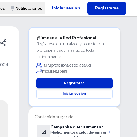
Iniciar sesión
Registrarse
tos
Notificaciones
¡Súmese a la Red Profesional!
Regístrese en IntraMed y conecte con
profesionales de la salud de toda
Latinoamérica.
2024
+1.1 M profesionales de la salud
Impulse su perfil
Registrarse
Iniciar sesión
Contenido sugerido
Campanha quer aumentar
Medicamentos usados devem ser
descarte correto de