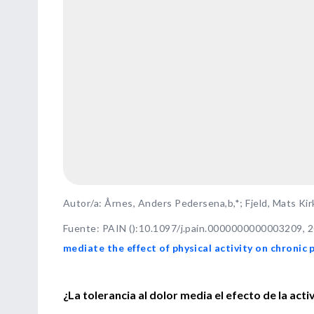
Autor/a: Årnes, Anders Pedersena,b,*; Fjeld, Mats Kirk
Fuente
:
PAIN ():10.1097/j.pain.0000000000003209, 
mediate the effect of physical activity on chronic
¿La tolerancia al dolor media el efecto de la acti