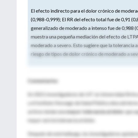
El efecto indirecto para el dolor crónico de modera
(0,988-0,999); El RR del efecto total fue de 0,91 (0
generalizado de moderado a intenso fue de 0,988 (0,
muestra una pequeña mediación del efecto de LTPA a 
moderado a severo. Esto sugiere que la tolerancia a
riesgo de tipos de dolor crónico de moderado a seve
Comentarios
En 2023, investigadores de UiT, la Universidad Árti
y el Instituto Noruego de Salud Pública descubrieron
activos tenían una
mayor tolerancia al dolor
que aq
mayor será la tolerancia al dolor.
Después de este hallazgo, los investigadores quisier