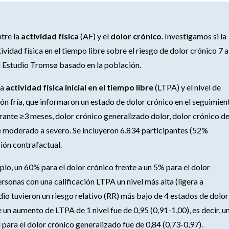
tre la
actividad física
(AF) y el
dolor crónico
. Investigamos si la
ividad física en el tiempo libre sobre el riesgo de dolor crónico 7 a
l Estudio Tromsø basado en la población.
la
actividad física inicial en el tiempo libre
(LTPA) y el nivel de
ión fría, que informaron un estado de dolor crónico en el seguimien
rante ≥3 meses, dolor crónico generalizado dolor, dolor crónico d
 moderado a severo. Se incluyeron 6.834 participantes (52%
ión contrafactual.
lo, un 60% para el dolor crónico frente a un 5% para el dolor
sonas con una calificación LTPA un nivel más alta (ligera a
io tuvieron un riesgo relativo (RR) más bajo de 4 estados de dolor
e un aumento de LTPA de 1 nivel fue de 0,95 (0,91-1,00), es decir, u
l para el dolor crónico generalizado fue de 0,84 (0,73-0,97).