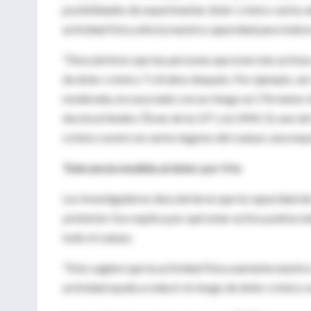
posibilidades de experimentar dolor crónico varios 
actividad física afecta nuestra capacidad para tolerar
"Descubrimos que las personas que eran más activas e
de dolor crónico 7 u 8 años después. Por ejemplo, se
moderada, era asociado con un riesgo un 5 % menor de
doctoral Anders Årnes de la UiT y la UNN. Es uno de 
crónico severo en varios lugares del cuerpo, una may
Tolerancia medida al dolor por frío
Los investigadores descubrieron que la capacidad de
protector
. Eso explica por qué estar activo podría re
todo el cuerpo.
"Esto sugiere que la actividad física aumenta nuestra
actividad ayuda a reducir el riesgo de dolor crónico s