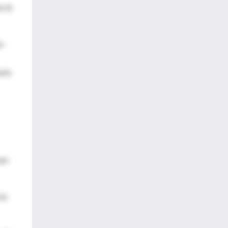
o la
os
ario
por
la