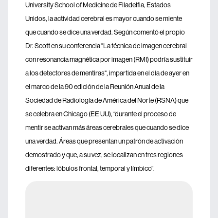
University School of Medicine de Filadelfia, Estados
Unidos, la actividad cerebral es mayor cuando se miente
que cuando se dice una verdad. Según comentó el propio
Dr. Scott en su conferencia "La técnica de imagen cerebral
con resonancia magnética por imagen (RMI) podría sustituir
a los detectores de mentiras", impartida en el día de ayer en
el marco de la 90 edición de la Reunión Anual de la
Sociedad de Radiología de América del Norte (RSNA) que
se celebra en Chicago (EE UU), “durante el proceso de
mentir se activan más áreas cerebrales que cuando se dice
una verdad. Áreas que presentan un patrón de activación
demostrado y que, a su vez, se localizan en tres regiones
diferentes: lóbulos frontal, temporal y límbico”.