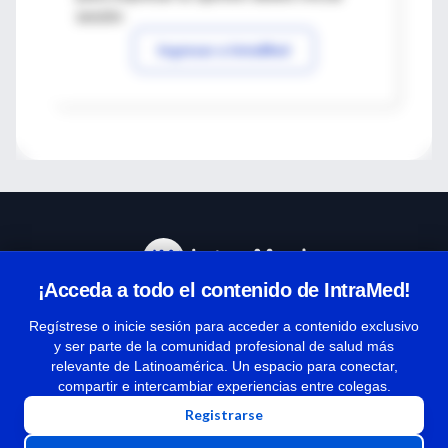
sesión
Ingresar a IntraMed
¡Acceda a todo el contenido de IntraMed!
Centro de Ayuda
Regístrese o inicie sesión para acceder a contenido exclusivo
y ser parte de la comunidad profesional de salud más
relevante de Latinoamérica. Un espacio para conectar,
Términos y condiciones
compartir e intercambiar experiencias entre colegas.
| Políticas de privacidad
Registrarse
| Todos los derechos reservados | Copyright 1997-2026