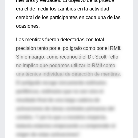
mentiras y verdades. El objetivo de la prueba
era el de medir los cambios en la actividad
cerebral de los participantes en cada una de las
ocasiones.
Las mentiras fueron detectadas con total
precisión tanto por el polígrafo como por el RMIf.
Sin embargo, como reconoció el Dr. Scott, “ello
no implica que podamos utilizar la RMIf como
una técnica individual de detección de mentiras.
El polígrafo recoge únicamente estímulos
periféricos, estímulos que no son sino el
resultado final de una larga cadena de
activaciones de áreas centrales primarias del
cerebro. Y por lo que a nosotros respecta,
todavía estamos empezando a comprender el
origen de estas activaciones”.