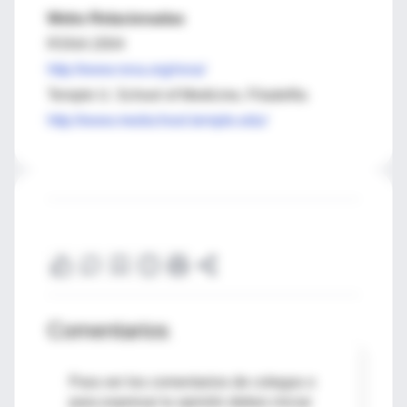
Webs Relacionadas
RSNA 2004
http://www.rsna.org/rsna/
Temple U. School of Medicine, Filadelfia
http://www.medschool.temple.edu/
Comentarios
Para ver los comentarios de colegas o
para expresar tu opinión debes iniciar