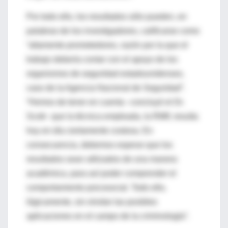
Por todo ello, los resultados sólo pueden, en
palabras de los investigadores, calificarse como
“altamente prometedores, razón por la que el
trabajo debería contar con el apoyo de los
organismos de seguridad estadounidenses,
caso de la Agencia Nacional de Seguridad”.
“Hemos de tener en cuenta –concluyó el Dr.
Scott– que la técnica empleada, la RMIf, resulta
hoy en día ciertamente costosa. En
consecuencia, debemos esperar que los
resultados sean utilizados de una manera
académica, para así poder comprender el
comportamiento psicosocial. Todo ello,
lógicamente, sin olvidar las posibles
aplicaciones en el campo de la criminología”.