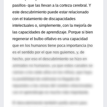
pasillos- que las llevan a la corteza cerebral. Y
este descubrimiento puede estar relacionado
con el tratamiento de discapacidades
intelectuales o, simplemente, con la mejoría de
las capacidades de aprendizaje. Porque si bien
regenerar el bulbo olfativo es una capacidad
que en los humanos tiene poca importancia (no
es el sentido por el que nos guiemos, y, de
hecho, por eso el descubrimiento se hizo en
animales no humanos, ya que estos canales se
cierran a los siete años en los niños), que haya
la posibilidad de estimular la llegada de
repuestos a las zonas del cerebro relacionadas
con el aprendizaje es mucho más importante.
El descubrimiento también podía servir para