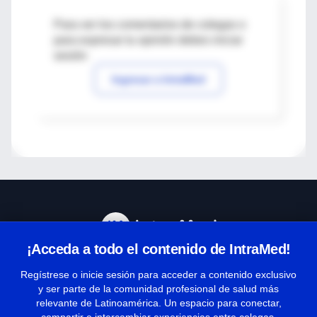
Para ver los comentarios de colegas o
para expresar tu opinión debes iniciar
sesión
Ingresar a IntraMed
¡Acceda a todo el contenido de IntraMed!
Centro de Ayuda
Regístrese o inicie sesión para acceder a contenido exclusivo
y ser parte de la comunidad profesional de salud más
relevante de Latinoamérica. Un espacio para conectar,
Términos y condiciones