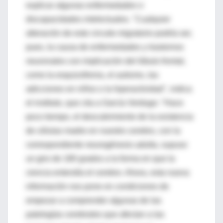
explicar algunas enfermedades o
discapacidades intelectuales. "Cualquier
alteración de este circuito migratorio podría ser,
pues, la causa de enfermedades y trastornos
neuronales con implicación del lóbulo frontal,
como la esquizofrenia, el autismo, las
adicciones en niños o la hiperactividad", indica
el instituto, que cita a García Verdugo: "Hace
poco tiempo, el descubrimiento de la existencia
de células madre en nuestro cerebro, con la
correspondiente neurogénesis adulta, supuso
un giro de 180 grados a la forma en que la
ciencia entendía el cerebro. Ahora, esta nueva
información nos pone en condiciones de
empezar a comprender algunas de las
patologías cerebrales que afectan a las