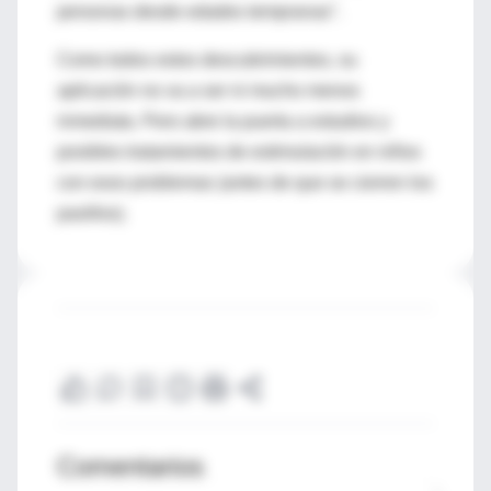
personas desde edades tempranas".
Como todos estos descubrimientos, su
aplicación no va a ser ni mucho menos
inmediata. Pero abre la puerta a estudios y
posibles tratamientos de estimulación en niños
con esos problemas (antes de que se cierren los
pasillos).
Comentarios