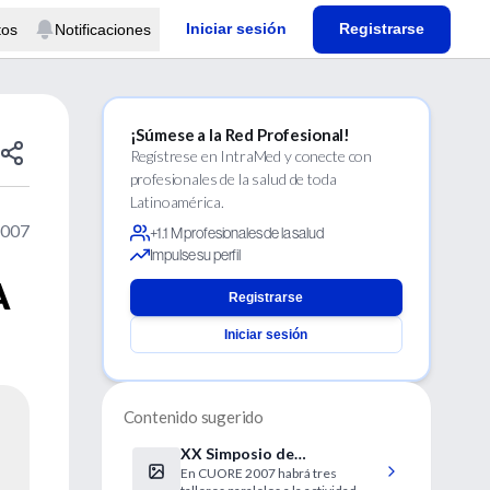
Iniciar sesión
Registrarse
tos
Notificaciones
¡Súmese a la Red Profesional!
Regístrese en IntraMed y conecte con
profesionales de la salud de toda
Latinoamérica.
2007
+1.1 M profesionales de la salud
Impulse su perfil
A
Registrarse
Iniciar sesión
Contenido sugerido
XX Simposio de
En CUORE 2007 habrá tres
Cardiología CUORE 2007