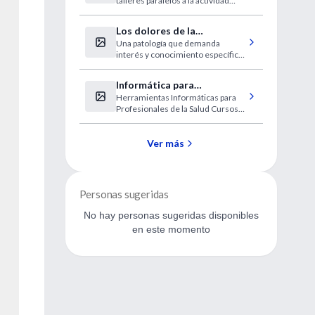
talleres paralelos a la actividad
central.
Los dolores de la
Una patología que demanda
fibromialgia se localizan en
interés y conocimiento específico
18 puntos clave
para el diagnóstico.
Informática para
Herramientas Informáticas para
Profesionales de la Salud
Profesionales de la Salud Cursos
Universitarios - Modalidad Virtual.
Ver más
Personas sugeridas
No hay personas sugeridas disponibles
en este momento