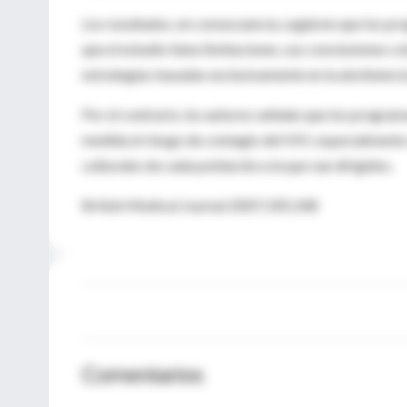
Los resultados, en consecuencia, sugieren que los pr
que el estudio tiene limitaciones, sus conclusiones c
estrategias basadas exclusivamente en la abstinencia
Por el contrario, los autores señalan que los progra
medida el riesgo de contagio del VIH, especialment
culturales de cada población a la que van dirigidos.
British Medical Journal 2007;335:248
Comentarios