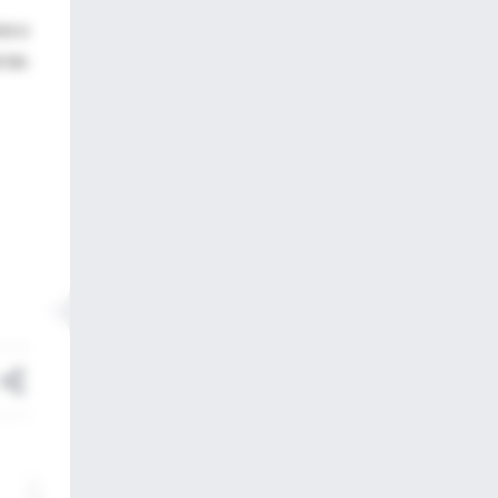
se a
 las