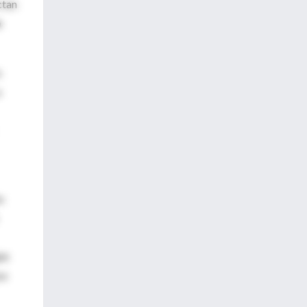
ctan
h
s
a
s
ún
so