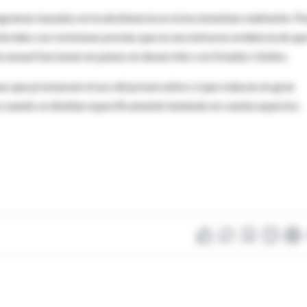
ogramas basados en la abstinencia no la incrementan realmente. Pe
oinciden con revisiones previas que no encontraron evidencia de que
 sexual funcionen en países en desarrollo o en Estados Unidos.
mas que promueven el uso del preservativo sí que reducen en gran
e cuando se diseñan específicamente teniendo en cuenta aspectos