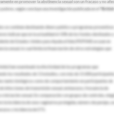
amente en promover la abstinencia sexual son un fracaso y no afe
es pobres, según concluye una investigación publicada en el
"Britis
idos se continúe destinando dinero público a programas preventivo
ores indican que en la actualidad el 33% de los fondos destinados 
dente de Estados Unidos para Ayuda al Sida (PEPFAR) se usan en
a sexual, lo cual limita la financiación de otros estrategias que
nido) han examinado la efectividad de los programas que
ndo los resultados de 13 estudios, con más de 15.000 participante
ados tanto biológicos como de comportamiento en participantes de
e infecciones de transmisión sexual, embarazos, frecuencia de
 e iniciación sexual. En comparación con grupos de controles, ning
 la incidencia de sexo vaginal no protegida, número de parejas, u
arazos o incidencia de ETS.