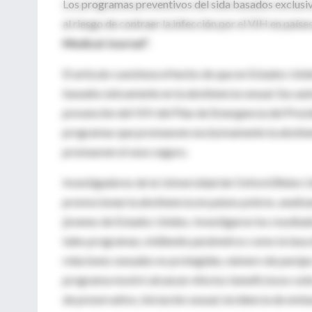
Los programas preventivos del sida basados exclusiv
al riesgo de contraer la infección por el VIH en país
Medical Journal".
El artículo cuestiona el hecho de que en Estados Un
basados únicamente en la abstinencia sexual. Sus aut
prevención del VIH del Plan de Emergencia del Presi
programas que promueven exclusivamente la abstinenci
promueven el sexo seguro.
Investigadores de la Universidad de Oxford (Reino U
promocionan la abstinencia en países pobres, analiza
jóvenes de Estados Unidos. Investigaron los result
tales programas, midiendo parámetros como la tasa d
relaciones sexuales no protegidas, número de parejas
programa mostró alcanzar efectos beneficiosos sobre
de preservativo, iniciación sexual, incidencia de emb