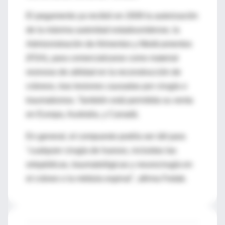
El pegamento ya recibió en 2009 la autorización
de la máxima autoridad estadounidense, la
Admisnistración de Alimentos y Medicamentos
(FDA), para comercializarse como material
resinoso de utilidad en la reconstrucción de
cráneos, tras lesiones causadas por cirugía o
traumatismos. También está permitida su venta
en Europa, Australia, y Canadá.
En general, el compuesto podría ser útil para
"cualquier cirugía de huesos, incluidas las
ortopédicas, traumatológicas y neurocirugía en
el cráneo o la médula espinal", afirma Fedak.