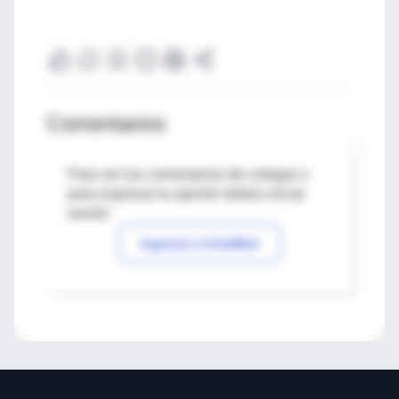
Comentarios
Para ver los comentarios de colegas o
para expresar tu opinión debes iniciar
sesión
Ingresar a IntraMed