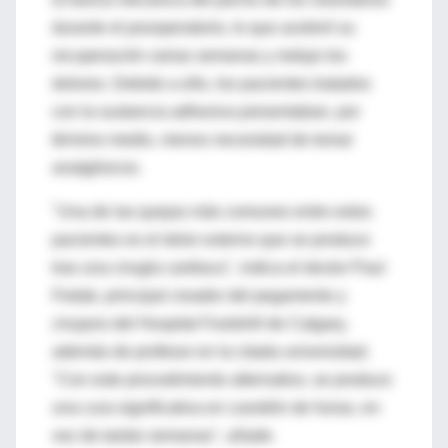
durante el posoperatorio, lo que aceleró su
recuperación varias semanas y redujo los
dolores. Debido a ello, los pacientes tratados
con la sustancia adhesiva presentaban, por
término medio, menos necesidad de tomar
analgésicos.
"Una de las quejas más comunes entre estos
pacientes es el dolor externo que se produce
tras una cirugía cardiaca", indica el doctor Paul
Fedak, principal creador del pegamento y
cirujano del Hospital Footshill de Calgary,
además de profesor en la citada universidad.
"Con este procedimiento alternativo, se produce
una cura significativa en cuestión de horas, en
vez de tardar semanas", añade.