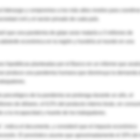
al liderazgo y compromiso a los más altos niveles para coordina
ciedad civil y el sector privado de cada país.
laró que una pandemia de gripe aviar mataría a 3 millones de
catástrofe económica en la región y hundiría al mundo en una
nes hipotéticas planteadas por el Banco en un informe que anali
e aviar produce una pandemia humana que disminuya la demanda
rabajadores.
o psicológico de la pandemia se prolonga durante un año, el
llones de dólares, el 6,5% del producto interno bruto, en consu
o a la incapacidad y muerte de los trabajadores.
e", indica el documento, y consideró que el impacto económico
recesión. El pronóstico asume que aproximadamente el 20% de 