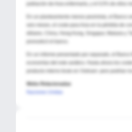
población de Asia enfermaría, y el 0,5% de ellos mo
En un planteamiento menos pesimista, el Banco se
seis meses, el coste para Asia en la pérdida de c
dólares. China, Hong Kong, Singapur, Malasia y T
pronosticó el banco.
En un informe presentado por separado, el Banco M
economías del este asiático. Hasta ahora los coste
producto interno bruto en Vietnam- pero podrían in
Webs Relacionadas
Naciones Unidas