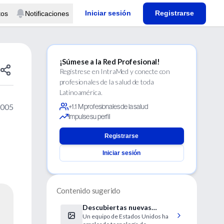
Iniciar sesión
Registrarse
tos
Notificaciones
¡Súmese a la Red Profesional!
Regístrese en IntraMed y conecte con
profesionales de la salud de toda
Latinoamérica.
2005
+1.1 M profesionales de la salud
Impulse su perfil
Registrarse
Iniciar sesión
Contenido sugerido
Descubiertas nuevas
Un equipo de Estados Unidos ha
especies de bacterias