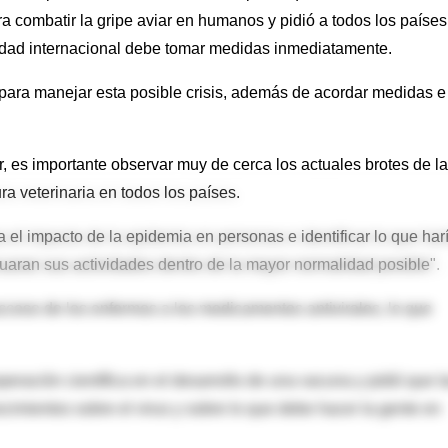
 combatir la gripe aviar en humanos y pidió a todos los países
idad internacional debe tomar medidas inmediatamente.
s para manejar esta posible crisis, además de acordar medidas e
, es importante observar muy de cerca los actuales brotes de la
ra veterinaria en todos los países.
el impacto de la epidemia en personas e identificar lo que har
nuaran sus actividades dentro de la mayor normalidad posible".
cceso de los enfermos a los medicamentos antivirales, lo que
eración científica en el desarrollo de una vacuna y pidió que l
cimientos sobre el virus y sobre lo que debe hacer la gente en