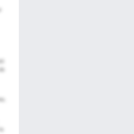
r
zó
 de
mo,
la