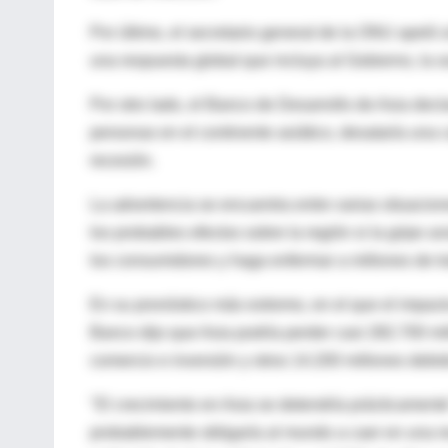
Por último, el secretario general de la ONU apeló 
una respuesta global que incluya al Gobierno, la so
Por otro lado, el Banco de Desarrollo de Asia dec
personas en el continente asiático, desataría una 
recesión.
La advertencia se encuentra entre varias situacio
los probables efectos sobre la región si la grip
los consumidores y haga enfermar a millones de t
En su pronóstico más extremo, en el que el impact
Banco dijo que Asia podría perder casi 282.700 mi
comercio e inversión y otros 14.200 millones debid
"El crecimiento en Asia se detendría prácticament
probablemente obligaría al mundo a caer en una 