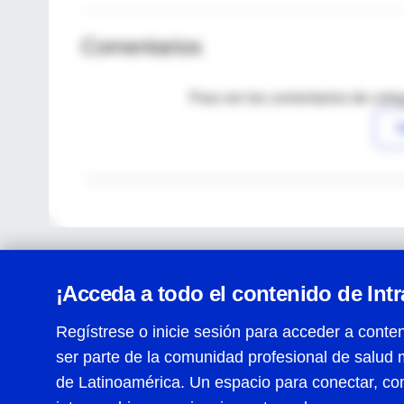
Comentarios
Para ver los comentarios de coleg
I
¡Acceda a todo el contenido de Int
Regístrese o inicie sesión para acceder a conten
ser parte de la comunidad profesional de salud 
Centro de Ayuda
de Latinoamérica. Un espacio para conectar, co
Términos y condiciones
| Políticas de privacidad
| Todos