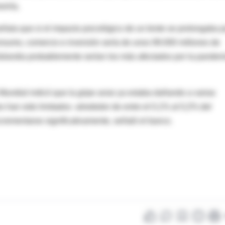
riría.
ñala que si el impacto psicológico de un brote se prolongaba p
onsumo, comercio e inversión sería de unos 99.000 millones de
ailandia probablemente serían los más afectados por la pandem
undial indicó que la gripe aviar ya estaba dañando a varias
s han sido limitados -alrededor de entre el 0,1% al 0,2% del
crementarse significativamente, señaló el banco.