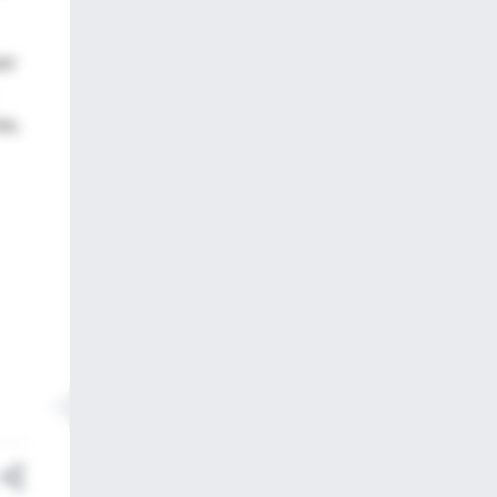
or
ia,