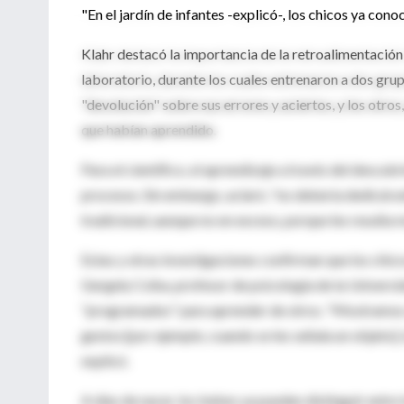
"En el jardín de infantes -explicó-, los chicos ya cono
Klahr destacó la importancia de la retroalimentación
laboratorio, durante los cuales entrenaron a dos gru
"devolución" sobre sus errores y aciertos, y los otro
que habían aprendido.
Para el científico, el aprendizaje a través del desc
procesos. Sin embargo, aclaró, "no debería dedicárse
tradicional, aunque no en exceso, porque les resulta 
Estas y otras investigaciones confirman que los chico
Gergely Csiba, profesor de psicología de la Univers
"programados" para aprender de otros. "Mostramos q
gestos [por ejemplo, cuando se les señala un objeto],
explicó.
A días de nacer, los bebes ya pueden distinguir entr