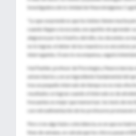
investigadora de la Unidad de Neuroimágenes Cogniti
"Lo que sorprende es que los bebes tienen mucha per
cuando llegan a la escuela, ese apetito de aprender 
alegrarse por los triunfos del niño, los docentes se mu
no lo logran, el deber de los maestros es encontrar po
interrogantes. Si uno lo recompensa, seguirá intentán
Hal Pashler, profesor de Psicología y Neurociencias e
universitarios y en un ingrediente fundamental del a
tras un pequeño intervalo de tiempo no es más efecti
resultados se logran cuando el intervalo es de alred
frecuentes es mejor que memorizar; los tests de mú l
con retroalimentación de los profesores promueven l
Pero si en algo hubo coincidencia, es en que no habr
fines de semana, se calcula que los chicos pasan el 8