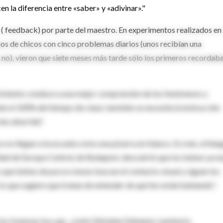
cen la diferencia entre «saber» y «adivinar»."
 ( feedback) por parte del maestro. En experimentos realizados en
pos de chicos con cinco problemas diarios (unos recibían una
s, no), vieron que siete meses más tarde sólo los primeros recordaba
ubrimiento conduce a una mejor comprensión de los fenómenos y
le el 100% del tiempo de clase; también se necesita la instrucción
más aburrida".
s no llegan a la escuela como una pizarra en blanco. Es más, el hún
idad de Europa Central, de Budapest, descubrió que los bebes ya n
ue bebes de pocos meses buscan el contacto visual y siguen los
 lo que sugiere que tratan de entender de qué les están hablando",
e los fonemas ba y ga , contó Ghislaine Dehaene-Lambertz,