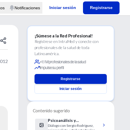
Iniciar sesión
Registrarse
tos
Notificaciones
¡Súmese a la Red Profesional!
Regístrese en IntraMed y conecte con
profesionales de la salud de toda
Latinoamérica.
2012
+1.1 M profesionales de la salud
Impulse su perfil
Registrarse
Iniciar sesión
Contenido sugerido
Psicoanálisis y
Diálogo con Sergio Rodríguez,
neurobiología