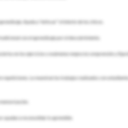
rendizaje. Ayuda a "enfocar" el interés de los chicos.
tradicional con el aprendizaje por el descubrimiento.
iertos en los ejercicios o exámenes mejora la comprensión y fijac
e repeticiones. Lo muestran los trabajos realizados con estudiant
a memorización.
r ayudan a reconsolidar lo aprendido.