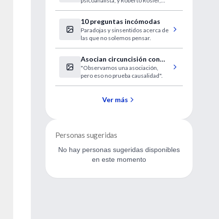
psicoanalista, y Roberto Rosler,
neurocirujano.
10 preguntas incómodas
Paradojas y sinsentidos acerca de
las que no solemos pensar.
Asocian circuncisión con
"Observamos una asociación,
reducción del riesgo de
pero eso no prueba causalidad".
cáncer prostático
Ver más
Personas sugeridas
No hay personas sugeridas disponibles
en este momento