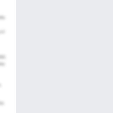
te,
 si
ntes
ema
s
los