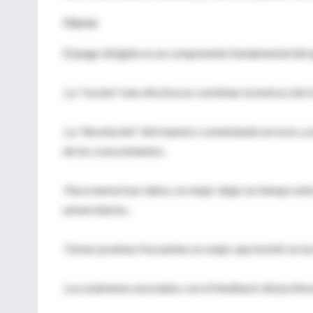
Claves
El juego dirigido es un componente fundamental del ap
.La "receta" más efectiva es combinar la instrucción 
.La "devolución" del maestro comentando errores y ac
de los conocimientos.
.Para memorizar datos, es mejor dejar un tiempo entr
universitarios.
.Tomar pruebas frecuentes es mejor que insistir en l
.Los exámenes asociados con el feedback del profeso