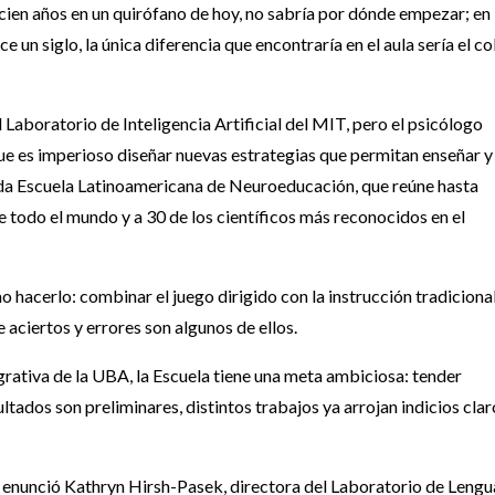
cien años en un quirófano de hoy, no sabría por dónde empezar; en
e un siglo, la única diferencia que encontraría en el aula sería el co
Laboratorio de Inteligencia Artificial del MIT, pero el psicólogo
ue es imperioso diseñar nuevas estrategias que permitan enseñar y
nda Escuela Latinoamericana de Neuroeducación, que reúne hasta
 todo el mundo y a 30 de los científicos más reconocidos en el
 hacerlo: combinar el juego dirigido con la instrucción tradicional
aciertos y errores son algunos de ellos.
rativa de la UBA, la Escuela tiene una meta ambiciosa: tender
ultados son preliminares, distintos trabajos ya arrojan indicios clar
ue enunció Kathryn Hirsh-Pasek, directora del Laboratorio de Lengu