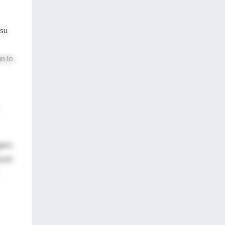
 su
n lo
garo
acen