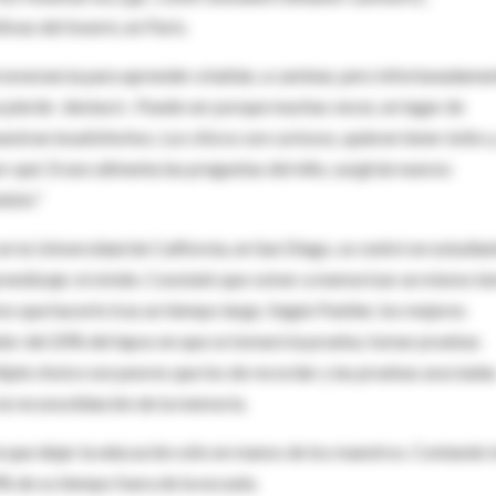
vas del Inserm, en París.
severancia para aprender a hablar, a caminar, pero infortunadamen
se pierde -destacó-. Puede ser porque muchas veces, en lugar de
estran insatisfechos. Los chicos son curiosos, quieren tener éxito y,
r qué. Si uno alimenta las preguntas del niño, surgirán nuevos
dolo."
n la Universidad de California, en San Diego, se centró en estudia
prendizaje: el olvido. Constató que volver a memorizar un mismo t
vo que hacerlo tras un tiempo largo. Según Pashler, los mejores
edor del 20% del lapso en que se tomará la prueba; tomar pruebas
tiple choice son peores que los de recordar y las pruebas asociada
a reconsolidación de la memoria.
ía que dejar la educación sólo en manos de los maestros. Contando 
0% de su tiempo fuera de la escuela.