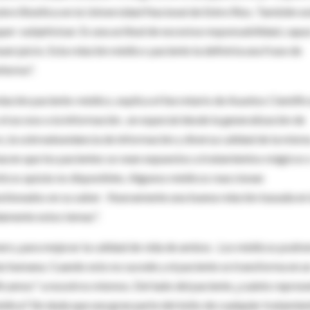
bre Bioética en la Universidad Nacional de Entre Ríos. También ex
per-subjetivizar. Es una actitud de excesiva responsabilidad, capa
buen juicio. Esta relación médico-paciente la definiría una frase de
nfermo".
lación paciente-médico, explica el Secretario de Asuntos Científi
el acceso a la información , en especial desde la generalización de
ro, la sobreabundancia de información y diversa calidad de la mism
hacen que los pacientes se vean expuestos a tratamientos mágicos 
ticos quizás no disponibles. Algunos médicos reaccionan
estionados en su saber . Nuevamente una buena relación basada en 
damente estos temas".
ro, para mejorar la calidad de vida de ambos . Los médicos podr
s humana. Cuando esto no sucede y el paciente se transforma en u
icamos" a nosotros mismos. Del lado del paciente ¿cuánto repres
dica? Sin duda que una gran parte del éxito de cualquier tratamien