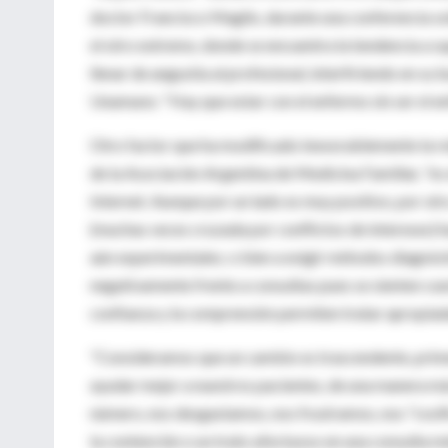
doctor Francisco Maglio, durante una conferencia so
el otro extremo, donde se encuentra la tendencia a su
llenar de angustia al profesional, interfiriendo en su 
Unamuno: "Hay que estar con el enfermo sin ser el e
Otro factor que ha modificado inexorablemente la re
de la Asociación Argentina de Medicina Familiar, "es 
Internet. Aunque por un lado es muy positivo, por ot
(muchas veces cruzada por conflictos de intereses) 
aún experimentales; o bien a exigir métodos diagnós
negativamente frente a consultas pues se sienten cu
confianza y la comprensión permiten tratar apropia
"Consideramos que un cambio es trascendente, prime
ayudar mejor a nuestros pacientes, de una manera má
número, nos desgastamos, nos frustramos, nos "cosif
la contención o un trato afectuoso en una consulta mé