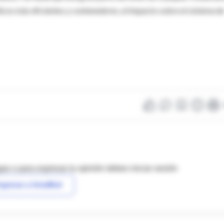
os más eficientes y contenedores, el impacto sobre el sistema d
as o para expresar tu opinión debes iniciar sesión
ngresar a IntraMed