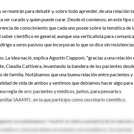
e reunirán para debatir y, sobre todo aprender, de una relación t
a ser curado y quien puede curar. Desde el comienzo, en este tipo 
iferencia de conocimiento que cada uno posee sobre la temática de l
l saber científico en general, aunque sea verticalista para comunic
irige a seres pasivos que incorporan lo que se dice sin resistencias
s. La idea nació, explica Agustín Ciapponi, "gracias a una relación
te, Claudia Cattivera, levantando la bandera de los pacientes desd
ico de familia. Notábamos que una buena relación entre pacientes y
 calidad de vida de ambos y sentimos que debíamos hacer algo para
una regla de oro: pacientes y médicos, juntos, para pensarla y
miliar (AAMF) , en la que participo como secretario científico,
pponi, nos planteamos "revertir la clásica asimetría de la relación 
 médicos como pacientes en el panel y en el auditorio. En el primer