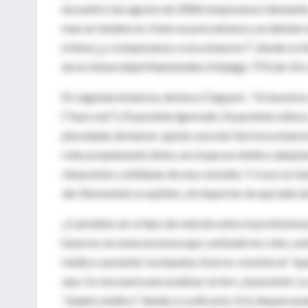
encuentro (en agosto de 2006) empezamos llamando 
marcar tendencia. Hubo un psicodrama y un debate m
el lema ¿y si empezamos a escucharnos?", donde se in
de la Universidad Maimónides (Hidalgo 775) de 10 a
En segunda instancia, destaca Ciapponi , "lo hacemos
("burn out"), El paciente ignorado, El paciente odios
pinceladas de humor, quizás sea más fácil escucharn
roles propiamente dicho, en el que un médico adoptará
situaciones cotidianas de una consulta. Y si eso no f
dar libremente su opinión, sin importar de que lado de
¿Cuál debe ser el tipo de relación entre el profesiona
hasta la cercanía excesiva que confunde los roles, exi
médico-paciente: la empatía. Esta no consiste en "quere
ojos. Es necesario personalizar al otro, al paciente.
"objeto médico" tiende a cosificarlo. Si lo despersona