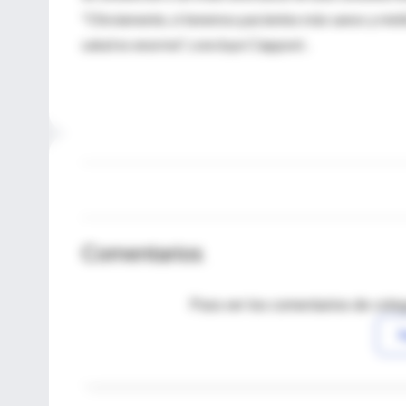
"Obviamente, si tenemos pacientes más sanos y médic
salud es enorme", concluye Ciapponi .
Comentarios
Para ver los comentarios de coleg
I