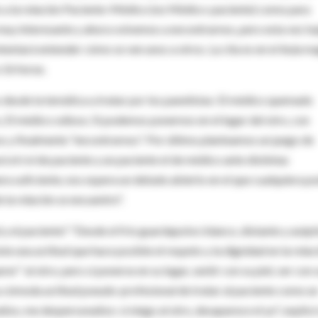
a la relación Paciente-Médico (no Médico-paciente) como para
uy interesante y ahora volvemos a encontrarnos, pero esta vez ba
tentará entender cómo se ven unos a otros. La cita es en el Aula m
 16 horas.
 desde la temática a tratar por los panelistas: El médico quemado
o, El médico odioso. Si podemos ponernos en el lugar del otro, con
os y finalmente "encontrarnos". Por último planteamos un juego de
 el rol de paciente y un paciente el de médico ante distintas
uera suficiente, nos espera un debate abierto en el que cualquiera p
 la relación se encuentre".
l y el paciente? "Desde el frío guardapolvo blanco, distante y asépt
ste una actitud que hace posible el respeto y la dignidad en la relac
r" al otro; pero sí ponerse en su lugar, sentir con su piel, ver con 
 La cómoda actitud pseudo-profesional de tratar al paciente como u
lizo, me despersonalizo: si niego al otro, desaparece el yo", explicó