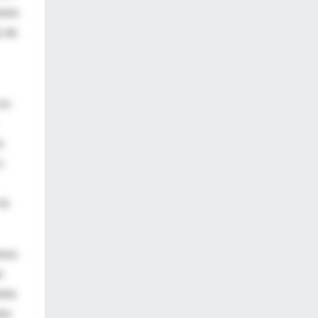
iste
z de
cos
a
o
la
emos
n
enta
to.