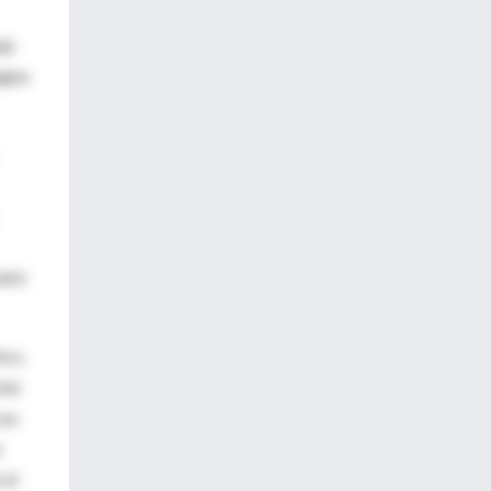
jo
agna
odrá
ico,
ión
sus
n
 el