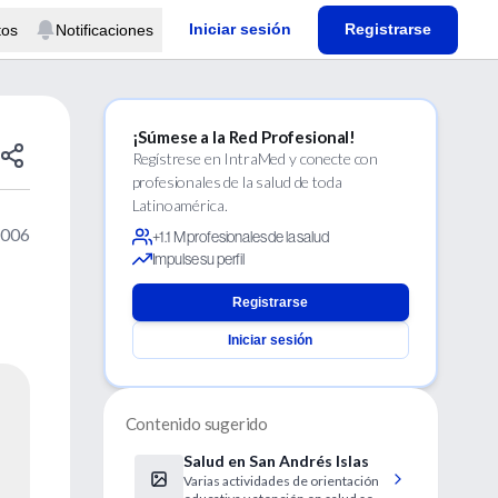
Iniciar sesión
Registrarse
tos
Notificaciones
¡Súmese a la Red Profesional!
Regístrese en IntraMed y conecte con
profesionales de la salud de toda
Latinoamérica.
2006
+1.1 M profesionales de la salud
Impulse su perfil
Registrarse
Iniciar sesión
Contenido sugerido
Salud en San Andrés Islas
Varias actividades de orientación