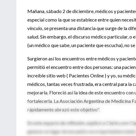
Mañana, sábado 2 de diciembre, médicos y pacientes s
especial como la que se establece entre quien necesit
vínculo, se presenta una distancia que surge de la d
salud. Sin embargo, el discurso médico particular, o e
(un médico que sabe, un paciente que escucha), no se d
Surgieron así los encuentros entre médicos y paciente
permitió el encuentro entre dos personas: una pacien
increíble sitio web ( Pacientes Online ) y yo, su méd
médicos, tantas veces frustrada, era central para la
mejorarla. Floreció así la idea de este encuentro con 
fortalecerla. La Asociación Argentina de Medicina Fa
rápidamente abrazó este objetivo".
En este espacio de reflexión, explicó a Clarín.com Cia
generar un lugar de encuentro en el que hubiera tanto