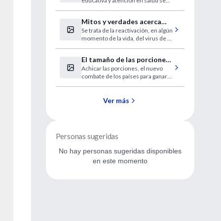
educativa y atención en salud se
desarrollaron en el barrio
“Barkers Hill” de San Andrés y
Mitos y verdades acerca
Providencia.
Se trata de la reactivación, en algún
del Herpes Zoster o
momento de la vida, del virus de la
"culebrilla"
varicela que no es eliminado del
organismo después de padecer la
El tamaño de las porciones,
eruptiva.
Achicar las porciones, el nuevo
la obesidad y el IMC
combate de los países para ganarle
a la obesidad.
Ver más
Personas sugeridas
No hay personas sugeridas disponibles
en este momento