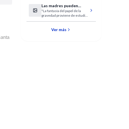
Infecciones Asociadas al
Las madres pueden
Cuidado de la Salud
"La fantasía del papel de la
cargar al bebé antes del
gravedad proviene de estudios
corte del cordón
muy antiguos".
Ver más
Santa