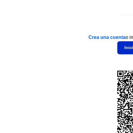
jorna
Crea una cuenta
o i
Inic