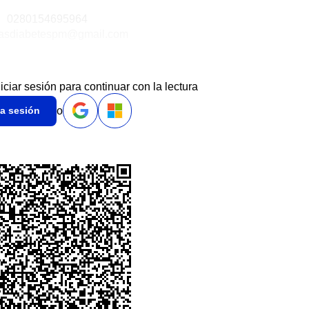
0280154695964
dasdiabetespm@gmail.com
niciar sesión para continuar con la lectura
o
ia sesión