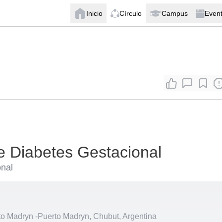
Inicio
Círculo
Campus
Even
e Diabetes Gestacional
onal
rto Madryn
-
Puerto Madryn, Chubut, Argentina