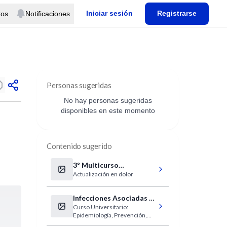
Iniciar sesión
Registrarse
tos
Notificaciones
Personas sugeridas
No hay personas sugeridas
disponibles en este momento
Contenido sugerido
3º Multicurso
Actualización en dolor
Internacional de
Actualización en Dolor
Infecciones Asociadas al
Curso Universitario:
Cuidado de la Salud
Epidemiología, Prevención,
Vigilancia y Control de