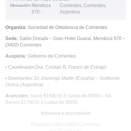
Ubicación:
Mendoza
Corrientes, Corrientes,
970
-
Argentina
Organiza:
Sociedad de Ortodoncia de Corrientes
Sede:
Salón Dorado – Gran Hotel Guaraí, Mendoza 970 –
(3400) Corrientes
Auspicia:
Gobierno de Corrientes
• Coordinador:
Dra. Cristian B. Franco de Estragó
• Disertantes:
Dr. Domingo Martín (España)
–
Guillermo
Ochoa (Argentina)
Aranceles:
Socio $1500 (ó 3 cuotas de $500) – No
Socios $1700 (ó 3 cuotas de $565).
Informes e Inscripción
Rivadavia 1194 (3400) Corrientes
(0379) 4460187