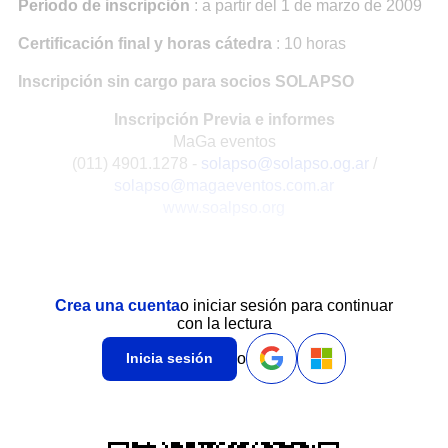
Período de inscripción
: a partir del 1 de marzo de 2009
Certificación final y horas cátedra
: 10 horas
Inscripción sin cargo para socios SOLAPSO
Inscripción Previa e informes
MaGa eventos
(011) 4901.1278 -
solapso@solapso.og.ar
/
solapso@magaeventos.com.ar
www.soalpso.org
Crea una cuenta
o iniciar sesión para continuar
con la lectura
o
Inicia sesión