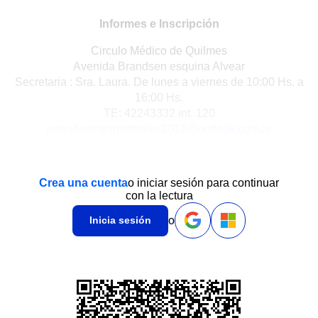
Informes e Inscripción
Circulo Médico de Quilmes
Avenida Brandsen esquina Alvear
Secretaria : Sra. Laura. De lunes a viernes de 10:00 Hs. a
16:00 Hs.
TE: 42243332 int. 120
jornadasinterdistritales2013@outlook.com.ar
Crea una cuenta
o iniciar sesión para continuar
con la lectura
o
Inicia sesión