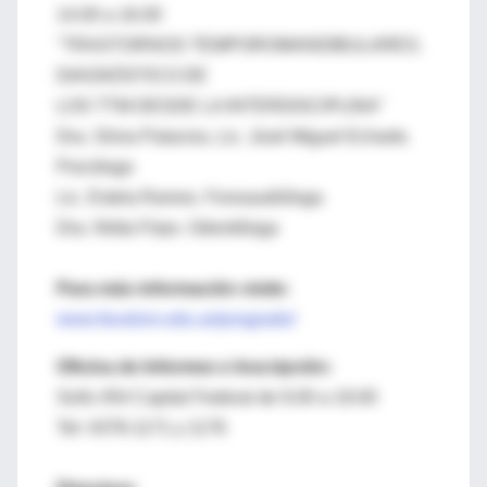
14.00 a 16.00
"TRASTORNOS TEMPOROMANDIBULARES.
DIAGNÓSTICO DE
LOS TTM DESDE LA INTERDISCIPLINA"
Dra. Silvia Palacios, Lic. José Miguel Echarte.
Psicólogo
Lic. Estela Ramos. Fonoaudióloga
Dra. Nilda Firpo. Odontóloga
Para más información visite:
www.favaloro.edu.ar/posgrado/
Oficina de Informes e Inscripción:
Solís 454 Capital Federal de 9.00 a 19.00
Tel: 4378-1171 y 1176