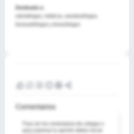
Destinado a:
odontólogos, médicos, anestesiólogos,
fonoaudiólogos y kinesiólogos
Comentarios
Para ver los comentarios de colegas o
para expresar tu opinión debes iniciar