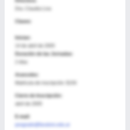
Directora:
Dra. Claudia Liva
Clases:
Inician:
14 de abril de 2005
Duración de las Jornadas:
2 días
Aranceles:
Matrícula de inscripción: $150
Cierre de Inscripción:
abril de 2005
E-mail:
posgrado@favaloro.edu.ar