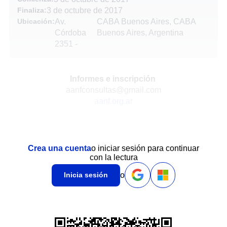
Finaliza:
3 de octubre de 2017
Ubicación:
Av.
CABA Buenos Aires, CABA
Córdoba
Buenos Aires, Argentina
2351
-
Informes e inscripción
aanfconsultas@gmail.com
aanf.org.ar
Crea una cuenta
o iniciar sesión para continuar
con la lectura
o
Inicia sesión