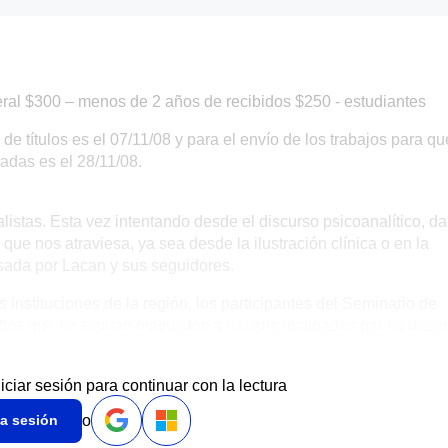
eral $300 – menos de 2 años de recibidos $250 - estudiantes
 de títulos es el 07/11/08 y para el envío de los trabajos para qu
adas es el 28/11/08.
listas. Esta vez intentando desde el discurso psicoanalítico, da
que nos atraviesa, ya sea desde la ilustración clínica o en la
sada por Lacan y sus seguidores.
instituciones de la región, los participantes del Seminario de
los que se sientan motivados a hacerlo inclinados por su dese
niciar sesión para continuar con la lectura
o
ia sesión