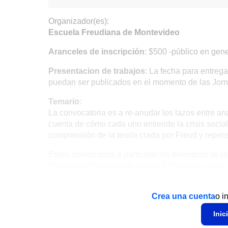
Organizador(es):
Escuela Freudiana de Montevideo
Aranceles de inscripción
: $500 -público en gen
Presentacion de trabajos
: La fecha para entrega
puedan ser publicados en el momento de las Jorn
Temario
:
La convocatoria es a re-anudar los lazos entre ana
cuenta de cómo cada uno entiende la crisis social 
comprensión de la teoría crada por Freud y repen
Están convocados a participar los miembros de las 
Formación Psicoanalítica de la EFM y todos aquel
Crea una cuenta
o i
Inic