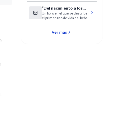
“Del nacimiento a los
Un libro en el que se describe
primeros pasos”
el primer año de vida del bebé.
Ver más
e
r
o.