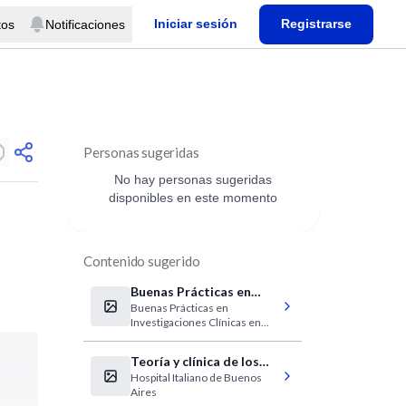
Iniciar sesión
Registrarse
tos
Notificaciones
Personas sugeridas
No hay personas sugeridas
disponibles en este momento
Contenido sugerido
Buenas Prácticas en
Buenas Prácticas en
Investigaciones Clínicas
Investigaciones Clínicas en
en Medicamentos
Medicamentos
Teoría y clínica de los
Hospital Italiano de Buenos
vínculos: familia, pareja y
Aires
grupos