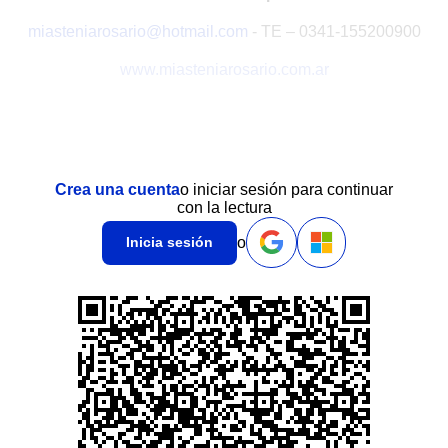
miasteniarosario@hotmail.com
- TE – 0341-155200900
www.miasteniarosario.com.ar
Crea una cuenta
o iniciar sesión para continuar
con la lectura
o
Inicia sesión