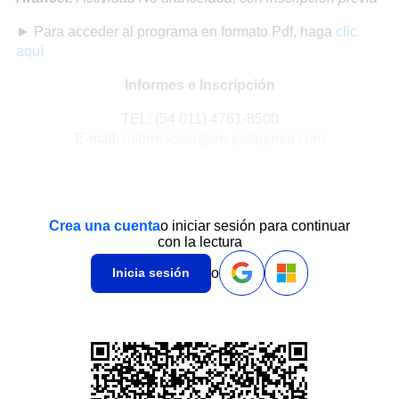
► Para acceder al programa en formato Pdf, haga
clic
aquí
Informes e Inscripción
TEL: (54 011) 4761-8500
E-mail:
informacion@en-patagonia.com
Crea una cuenta
o iniciar sesión para continuar
con la lectura
o
Inicia sesión