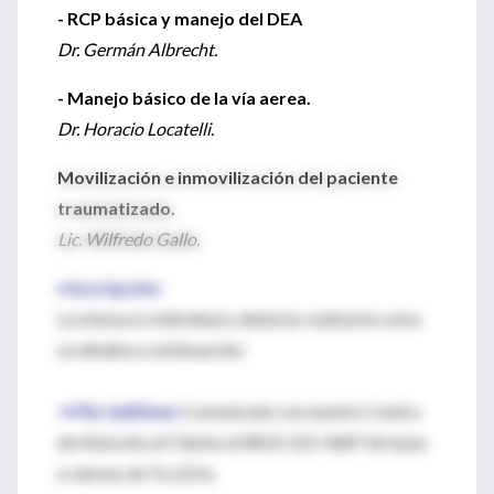
- RCP básica y manejo del DEA
Dr. Germán Albrecht.
- Manejo básico de la vía aerea.
Dr. Horacio Locatelli.
Movilización e inmovilización del paciente
traumatizado.
Lic. Wilfredo Gallo.
♦ Inscripción:
La misma es individual y deberás realizarla como
se detalla a continuación:
⇒ Por teléfono:
Comunicate con nuestro Centro
de Atención al Cliente al 0810-222-4687 de lunes
a viernes de 9 a 22 hs.