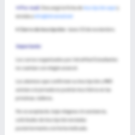
⇒ Por mail:
Descargá la ficha de
inscripción aquí
y
enviala a
info@intramed.net
♦
Cierre de inscripción:
lunes 03 de noviembre.
Importante:
Los cursos organizados por IntraMed Estudiantes
no cuentan con ningún arancel.
Los alumnos que confirmen su inscripción y
NO
asistan a la jornada no podrán inscribirse en las
próximas. talleres.
No se aceptarán, bajo ninguna circunstancia,
solicitudes de inscripción enviadas
posteriormente a la fecha indicada.