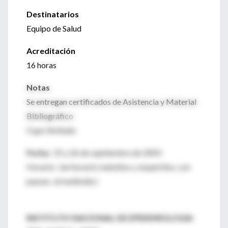
Destinatarios
Equipo de Salud
Acreditación
16 horas
Notas
Se entregan certificados de Asistencia y Material
Bibliográfico
Cupo limitado
Fecha:
25 y 26 de septiembre de 2003
Horario: (en horario matutino y vespertino, con
pausas al mediodía )
INSTITUTO NACIONAL DE EPIDEMIOLOGIA