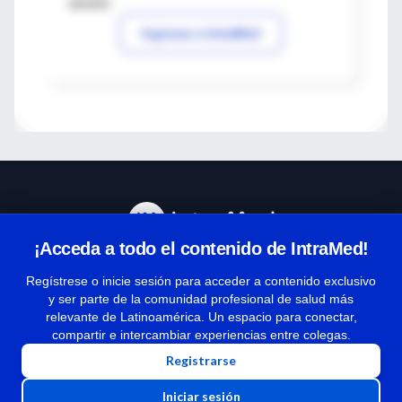
sesión
Ingresar a IntraMed
¡Acceda a todo el contenido de IntraMed!
Centro de Ayuda
Regístrese o inicie sesión para acceder a contenido exclusivo
y ser parte de la comunidad profesional de salud más
relevante de Latinoamérica. Un espacio para conectar,
Términos y condiciones
compartir e intercambiar experiencias entre colegas.
| Políticas de privacidad
Registrarse
| Todos los derechos reservados | Copyright 1997-2026
Iniciar sesión