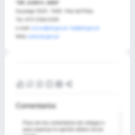
"DR. JUAN H. JARA"
Ituzaingó 3520 - 7600 - Mar del Plata
Tel.: 473-1506/2100
e-mail:
cursos@ine.gov.ar
ine@ine.gov.ar
Web:
www.ine.gov.ar
Comentarios
Para ver los comentarios de colegas o
para expresar tu opinión debes iniciar