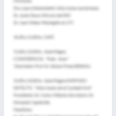
HIV/SIDA
Dra. Laura Debenedetti: Infecciones bacterianas
Dr. Javier Bava: Micosis del SNC
Dr. Juan Videla: Meningitis en UTI
10,30 a 11,00 hs. CAFÉ
11,00 a 12,00 hs. Aula Magna
CONFERENCIA: "Kala - Azar"
Disertante: Prof. Dr. Aluizio Prata (BRASIL)
12,00 a 14,00 hs. Aula Magna SIMPOSIO
SATÉLITE: "Infecciones de la Cavidad Oral"
Presidente: Dr. Carlos Villarino Secretario: Dr.
Fernando Capdevilla
Panelistas :