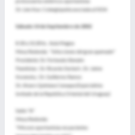
protozoarios entéricos oportunistas
Dr. Lien Kuo: Colangiopatía asociada al SIDA
Sábado 14 de Septiembre de 2002
8:30 a 10,30 hs. Aula Magna
Mesa Redonda: "Infecciones del gran quemado"
Presidente: Dr. Fortunato Benaim
Panelistas : Dr. Ricardo Durlach ; Dr. Jaime
Kovensky ; Dr. Guillermo Ramos
Dr. Alvaro Quintana Cenaque.(Especialista
invitado de la República Oriental del Uruguay)
Salón "A"
Mesa Redonda:
"Micosis oportunistas en pacientes