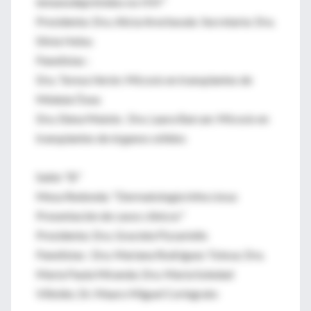
inmunodeprimidos no HIV"
Presidenta: Dra. Alicia Arechavala Secretaria: Dra.
Silvia Helou
Panelistas :
Dra. Teresa Verón: Micosis en transplantes de
Médula Ósea
Dra. Elena Maiolo; Dra. Laura Barcan: Micosis en
transplantes de órganos sólidos
Salón "B"
Mesa Redonda: "Dermatología Infecciosa:
Presentación de casos clínicos"
Presidenta: Dra. Graciela Pizzariello
Panelistas : Dra. Mariana Rodríguez Tolosa; Dra.
María Paula Miranda; Dra. María Soledad
Villoldo; Dr. Mauro Miguel Coringrato