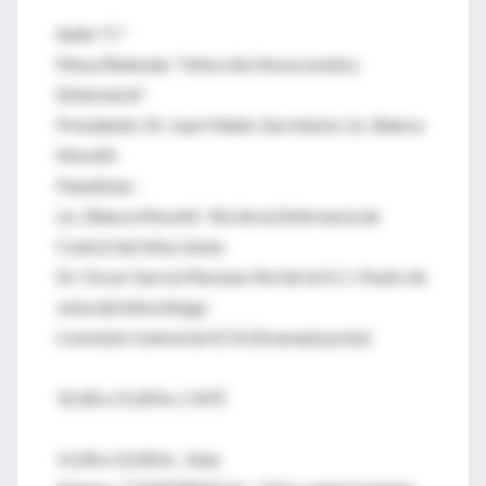
Salón "C"
Mesa Redonda: "Infección Nosocomial y
Enfermería"
Presidente: Dr. Juan Videla Secretaria: Lic. Blanca
Moretti
Panelistas :
Lic. Blanca Moretti: Rol de la Enfermería de
Control de Infecciones
Dr. Oscar García Messina: Rol de la E.C.I. Punto de
vista del infectólogo
Comisión Central de ECIS (Dramatización)
10,30 a 11,00 hs. CAFÉ
11,00 a 12,00 hs. Aula