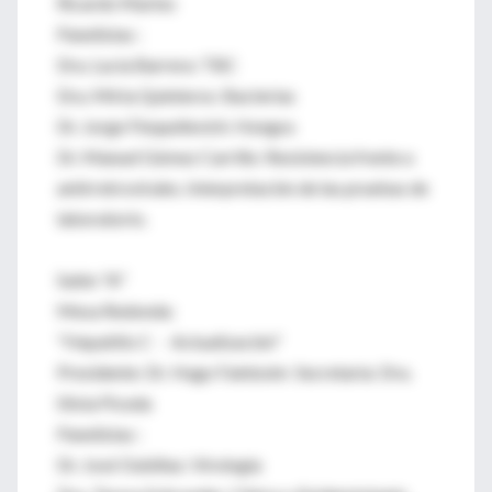
Ricardo Marino
Panelistas :
Dra. Lucía Barrera: TBC
Dra. Mirta Quinteros: Bacterias
Dr. Jorge Finquelievich: Hongos
Dr. Manuel Gómez Carrillo: Resistencia frente a
antirretrovirales. Interpretación de las pruebas de
laboratorio.
Salón "A"
Mesa Redonda:
"Hepatitis C - Actualización"
Presidente: Dr. Hugo Fainboim Secretaria: Dra.
Silvia Piceda
Panelistas :
Dr. José Oubiñas: Virología