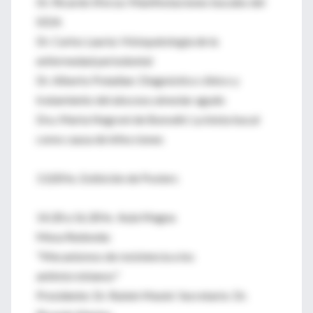
Dr. Ricardo Sforza: Manifestaciones bucales del
SIDA
Dr. Carlos Lauría: Histopatología de la
enfermedad periodontal
Dr. Alberto Poladian: Diagnóstico clínico y
tratamiento del absceso alveolar agudo
Dra. Marta Negroni de Bonvehi: La biota bucal
como causa de infecciones
13,00 hs. Exibición de Posters
14,30 a 16,30 hs Aula Magna
Mesa Redonda:
"Mecanismos de resistencia a los
antimicrobianos"
Presidente: Dr. Rubén Masini Secretario: Dr.