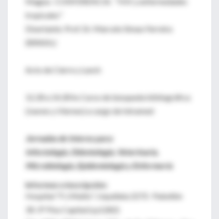
Magna: CONFERENCIA: "HIV y enfermedades
tropicales"
Disertante: Prof. Dr. Marcelo Simao Ferreira
(BRASIL)
Acto de Cierre y Lunch
12,30 a 14,30 hs Curso de búsqueda bibliográfica
(Jueves y Viernes) a cargo de Intramed
Jornadas de Interes para:
Infectología, Odontología, Veterinaria,
Microbiología, Epidemiología y Enfermería
Informes e inscripción:
Hospital "F.J.Muñiz", Uspallata 2272- Pabellón
30-3° Piso Capital (cp1282)