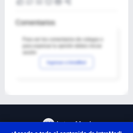
Comentarios
Para ver los comentarios de colegas o
para expresar tu opinión debes iniciar
sesión
Ingresar a IntraMed