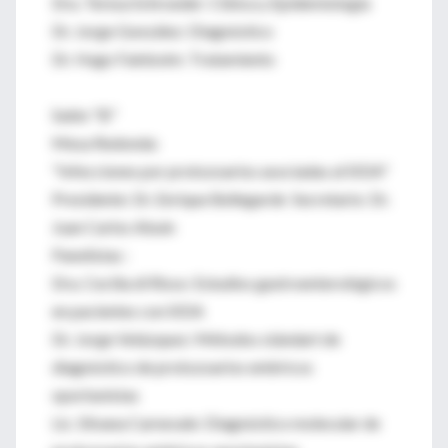
Dra. Teresa Schroeder: Clínica y Epidemiología
Dr. Jorge González: Diagnóstico
Dr. Hugo Fainboim: Tratamiento
Salón "B"
Mesa Redonda:
"Infecciones por protozoarios asociadas al SIDA"
Presidente: Dr. Enrique Bellegarde Secretario: Dr.
Juan Carlos Abuin
Panelistas :
Dra. Cecilia di Risso: Estudios gastroenterológicos
en pacientes con SIDA
Dr. Jorge Velázquez: Métodos stándart de
diagnóstico de protozoarios entéricos
oportunistas
Lic. Silvana Carnevale: Diagnóstico molecular de