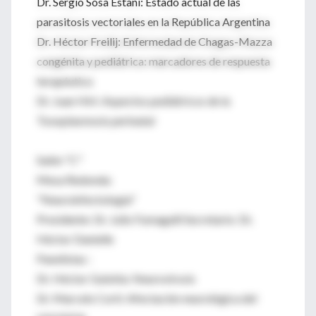
Dr. Sergio Sosa Estani: Estado actual de las
parasitosis vectoriales en la República Argentina
Dr. Héctor Freilij: Enfermedad de Chagas-Mazza
congénita y pediátrica: marcadores de respuesta
terapéutica
Dr. Juan Hirt: Aspectos pediátricos de la
Toxoplasmosis perinatal
Salón "C"
Mesa Redonda:
"Neuroinfectología"
Presidente: Dr. Julio Fumagalli Secretario: Dr.
Héctor Danielle
Panelistas :
Dr. Héctor Gulotta: Neurovirosis
Dr. Marcelo Corti: Afectación neurológica del