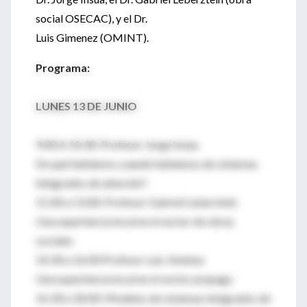
social OSECAC), y el Dr.
Luis Gimenez (OMINT).
Programa:
LUNES 13 DE JUNIO
9:00 A 10:30: Profesor Jorge Insúa
De qué hablamos cuando hablamos de sistemas
integrados de atención?
11:00 a 13:00: Profesor Gabriel Leberztein
Una experiencia local en el sector de obras
sociales
14:30 a 16:00 Profesor Luis Jiménez
Una experiencia local en el sector prepago
16:30 a 18:00: Modelos de sistemas integrados de