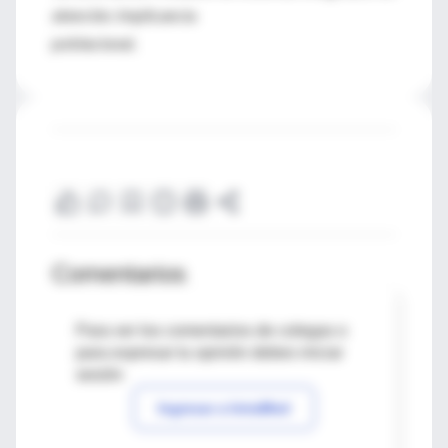
atención. Implicancia
poblacional.
Comentarios
Para ver los comentarios de colegas o
para expresar tu opinión debes iniciar
sesión
Ingresar a IntraMed