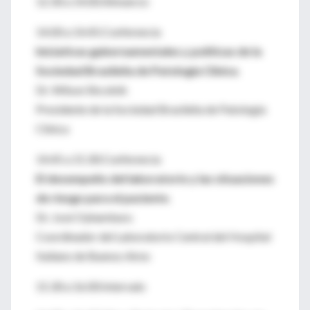
12.30 a 14.00:Almuerzo
14.00 a 14.45:Conferencia
Iniciativas gubernamentales y políticas de la
Sociedad Brasileña de Patología Clínica
.
Dr. Wilson Shcolnik
Presidente de la Sociedad Brasileña de Patología
Clínica
14.45 a 15.30:Conferencia
El desempeño del laboratorio y las situaciones
de riesgo para el paciente
.
Dr. José Oyhamburu
Coordinador del Laboratorio Central del Hospital
Italiano de Buenos Aires
15.30 a 16.00:Intervalo