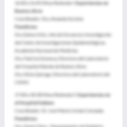
16.00 a 16.45:Mesa Redonda I:
Experiencias en
Buenos Aires
Coordinador: Dra. Amanda Ascione
Panelistas:
Dra Zulma Ortiz, Jefa de Docencia e Investigación
del Centro de Investigaciones Epidemiológicas.
Academia Nacional de Medicina
Dra. Patricia Domecq, Directora del Laboratorio
del Hospital Alemán de Buenos Aires.
Dra. Silvia Quiroga, Directora del Laboratorio del
CEMIC
17:00 a 18:30:Mesa Redonda II:
Experiencias en
el Hospital Italiano
Coordinador: Dr. José María Ceriani Cernadas
Panelistas:
Dra. Paula Otero. Departamento de Pediatría