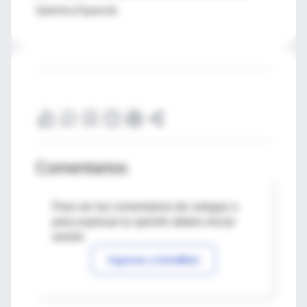
Química Especial
Comentarios
Para ver los comentarios de colegas o
para expresar tu opinión debes iniciar
sesión
Ingresar a IntraMed