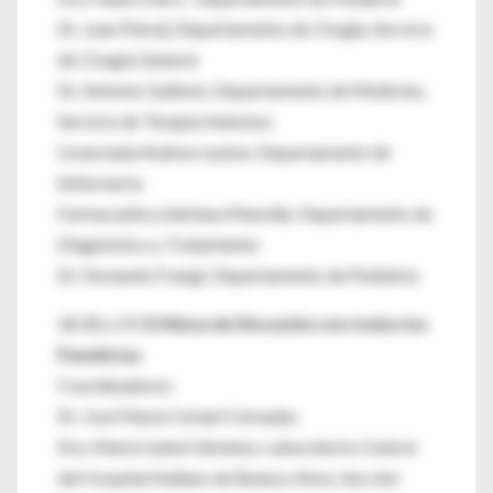
Dr. Juan Pekolj, Departamento de Cirugía, Servicio
de Cirugía General
Dr. Antonio Gallesio, Departamento de Medicina,
Servicio de Terapia Intensiva
Licenciada Andrea Leyton, Departamento de
Enfermería.
Farmaceútica Adriana Mansilla: Departamento de
Diagnóstico y Tratamiento
Dr. Fernando Frangi: Departamento de Pediatría
18.30 a 19.30:
Mesa de Discusión con todos los
Panelistas
Coordinadores:
Dr. José María Ceriani Cernadas
Dra. María Isabel Giménez, Laboratorio Central
del Hospital Italiano de Buenos Aires, Sección