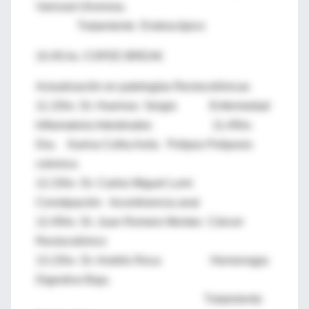
Variceal-Ulcerosa.
Tratamiento Endoscópico
10.45.hs. COFEE BREAK
Actualización en patologías Rectocolónicas
11.15hs Dr. Huernos Sergio Enfermedad
Inflamatoria Intestinales 11.45hs
Dra. Karina Collia Avila Polipos Poliposis
colonica
12.15hs Dr. Carlos Miguel Lumi
Constipación- Incontinencia anal
12.45hs Dr. Juan Romero Montes Cáncer
Rectocolónico
13.15hs Dr. Andrés Roca Hemorragia
Digestiva Baja.
Tratamiento