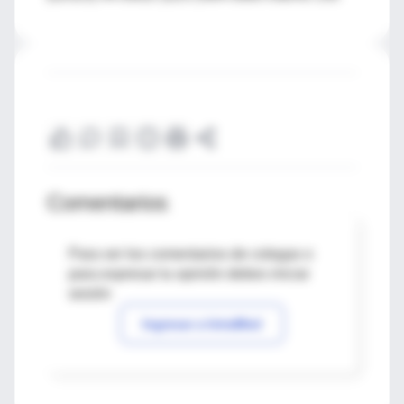
Comentarios
Para ver los comentarios de colegas o
para expresar tu opinión debes iniciar
sesión
Ingresar a IntraMed