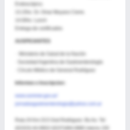
Endoscópico
13.15hs Dr. Omar Moyano Cierre.
14.00hs Lunch
Entrega de certificados
AUSPICIANTES
· Ministerio de Salud de la Nación
· Sociedad Argentina de Gastroenterología
· Círculo Médico de General Rodríguez
Informes e Inscripcion:
www.sommer.gov.ar/
jornadasgastroenterologia@yahoo.com.ar
Ruta 24 Km 23,5 Gral Rodriguez- Bs As- Tel
(02323) 44-0902/ (0237)484-0880 interno 150