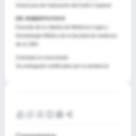
Americana de Valoración del Daño Corporal
DR. ROBERTO FOYO
Docente de la cátedra de Medicina Legal y
Deontología Médica de la facultad de medicina
de la UBA.
Actividad no arancelada
Se entregarán certificados por la asistencia