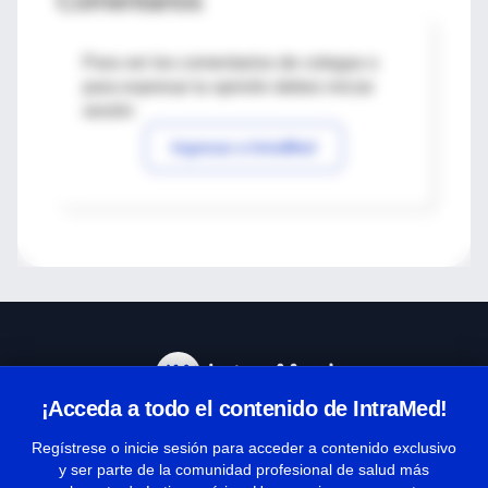
Comentarios
Para ver los comentarios de colegas o
para expresar tu opinión debes iniciar
sesión
Ingresar a IntraMed
¡Acceda a todo el contenido de IntraMed!
Centro de Ayuda
Regístrese o inicie sesión para acceder a contenido exclusivo
y ser parte de la comunidad profesional de salud más