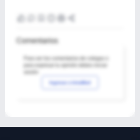
Comentarios
Para ver los comentarios de colegas o
para expresar tu opinión debes iniciar
sesión
Ingresar a IntraMed