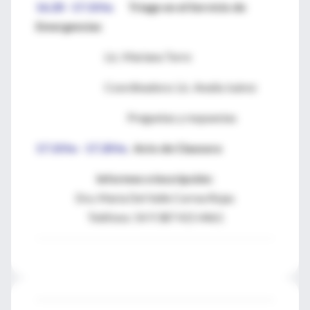
16.20 - 17.10 hs
Triage en el Servicio de
Emergencias
Lic. Mariana Torre
Coordinadora: Lic. Analía Juárez
Preguntas y respuestas
17.10 hs - 17.20 hs
.
Acto de Clausura
Informes e inscripción:
Dra. María Del Valle Correa Rojas
Teléfono:
54 9 387 415 4461