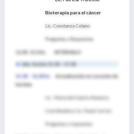
Bioterapia para el cáncer
Lic. Constanza Celano
Preguntas y Respuestas
12.40 -15.0 hs INTERVALO
►
2da. Sesión 15.30 – 17.20
15.30 - 16.20 hs
Actualización en
curación de
heridas
Lic. María del Huerto Atanacio
Coordinadora: Lic. Paula Carrizo
Preguntas y respuestas