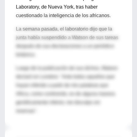
Laboratory, de Nueva York, tras haber
cuestionado la inteligencia de los africanos.
La semana pasada, el laboratorio dijo que la
junta había suspendido a Watson de sus tareas
después de sus declaraciones a un periódico
británico.
Luego de la publicación de sus dichos, Watson
declaró en Londres: "Ante todos aquellos que
hayan inferido a partir de mis palabras que
Africa, como continente, es de alguna manera
genéticamente inferior, me disculpo sin
reservas".