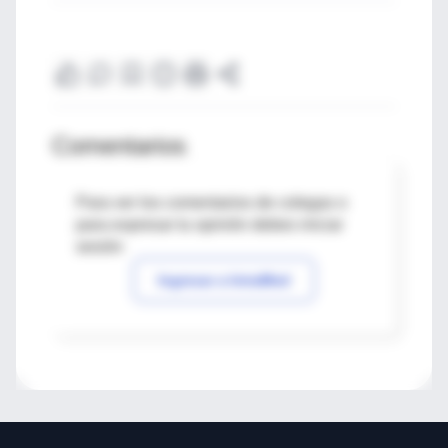
Comentarios
Para ver los comentarios de colegas o
para expresar tu opinión debes iniciar
sesión
Ingresar a IntraMed