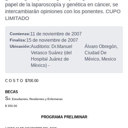
papel de la laparoscopía y genética en cáncer, se
intercambiarán opiniones con los ponentes. CUPO
LIMITADO
Comienza:
11 de noviembre de 2007
Finaliza:
15 de noviembre de 2007
Ubicación:
Auditorio: Dr.Manuel
Álvaro Obregón,
Velasco Suárez (del
Ciudad De
Hospital Juárez de
México, Mexico
Mèxico)
-
C O S T O $700.00
BECAS
S
A: Estudiantes, Residentes y Enfermeras
$ 350.00
PROGRAMA PRELIMINAR