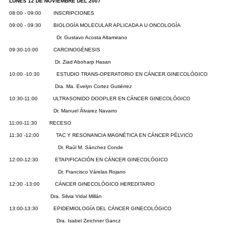
LUNES 12 DE NOVIEMBRE DEL 2007
08:00 - 09:00 INSCRIPCIONES
09:00 - 09:30 BIOLOGÍA MOLECULAR APLICADA A U ONCOLOGÍA
Dr. Gustavo Acosta Altamirano
09:30-10:00 CARCINOGÉNESIS
Dr. Ziad Aboharp Hasan
10:00 -10:30 ESTUDIO TRANS-OPERATORIO EN CÁNCER GINECOLÓGICO
Dra. Ma. Evelyn Cortez Gutiérrez
10:30-11:00 ULTRASONIDO DOOPLER EN CÁNCER GINECOLÓGICO
Dr. Manuel Álvarez Navarro
11:00-11:30 RECESO
11:30 -12:00 TAC Y RESONANCIA MAGNÉTICA EN CÁNCER PÉLVICO
Dr. Raúl M. Sánchez Conde
12:00-12:30 ETAPIFICACIÓN EN CÁNCER GINECOLÓGICO
Dr. Francisco Várelas Rojano
12:30 -13:00 CÁNCER GINECOLÓGICO HEREDITARIO
Dra. Silvia Vidal Millán
13:00-13:30 EPIDEMIOLOGÍA DEL CÁNCER GINECOLÓGICO
Dra. Isabel Zeichner Gancz