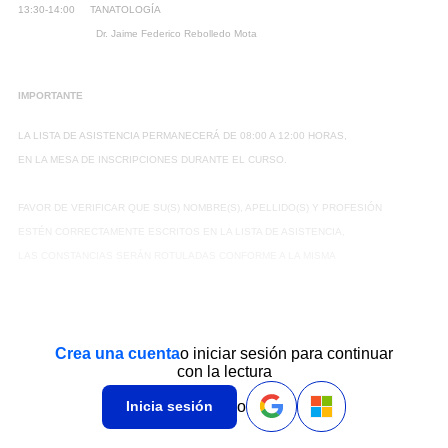
13:30-14:00 TANATOLOGÍA
Dr. Jaime Federico Rebolledo Mota
IMPORTANTE
LA LISTA DE ASISTENCIA PERMANECERÁ DE 08:00 A 12:00 HORAS,
EN LA MESA DE INSCRIPCIONES DURANTE EL CURSO.
FAVOR DE VERIFICAR QUE SU(S) NOMBRE(S), APELLIDO(S) Y PROFESIÓN
ESTÉN CORRECTAMENTE ESCRITOS EN LA LISTA DE ASISTENCIA,
LAS CONSTANCIAS SERÁN ROTULADAS CONFORME A LA MISMA
Crea una cuenta
o iniciar sesión para continuar
con la lectura
o
Inicia sesión