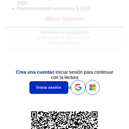
2500
Para estudiantes avanzados $ 1500
¡Becas Agotadas!
Informes e inscripción
amircontactos@gmail.com
www.amir.org.ar
Crea una cuenta
o iniciar sesión para continuar
con la lectura
o
Inicia sesión